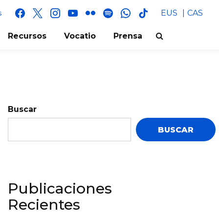
facebook
x
instagram
youtube
flickr
spotify
whatsapp
tik
EUS
CAS
s
tok
Recursos
Vocatio
Prensa
Buscar
BUSCAR
Publicaciones
Recientes