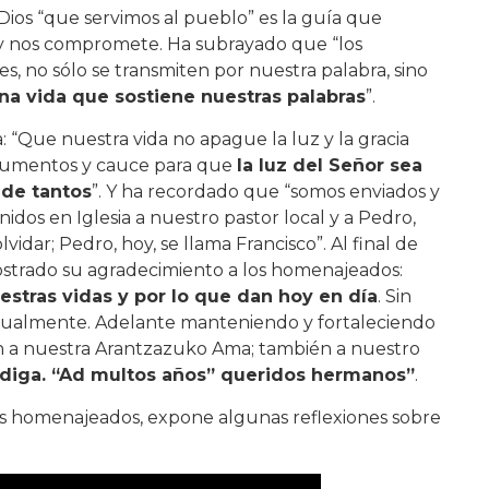
Dios “que servimos al pueblo” es la guía que
ta y nos compromete. Ha subrayado que “los
es, no sólo se transmiten por nuestra palabra, sino
na vida que sostiene nuestras palabras
”.
 “Que nuestra vida no apague la luz y la gracia
trumentos y cauce para que
la luz del Señor sea
 de tantos
”. Y ha recordado que “somos enviados y
idos en Iglesia a nuestro pastor local y a Pedro,
idar; Pedro, hoy, se llama Francisco”. Al final de
ostrado su agradecimiento a los homenajeados:
estras vidas y por lo que dan hoy en día
. Sin
 actualmente. Adelante manteniendo y fortaleciendo
ión a nuestra Arantzazuko Ama; también a nuestro
diga. “Ad multos años” queridos hermanos”
.
los homenajeados, expone algunas reflexiones sobre