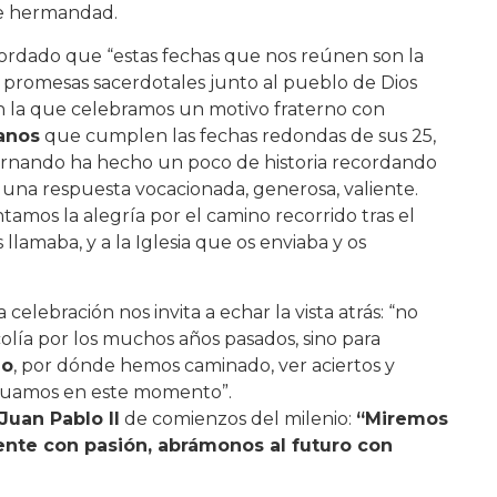
e hermandad.
cordado que “estas fechas que nos reúnen son la
 promesas sacerdotales junto al pueblo de Dios
n la que celebramos un motivo fraterno con
anos
que cumplen las fechas redondas de sus 25,
 Fernando ha hecho un poco de historia recordando
 una respuesta vocacionada, generosa, valiente.
ntamos la alegría por el camino recorrido tras el
 llamaba, y a la Iglesia que os enviaba y os
lebración nos invita a echar la vista atrás: “no
lía por los muchos años pasados, sino para
do
, por dónde hemos caminado, ver aciertos y
ituamos en este momento”.
Juan Pablo II
de comienzos del milenio:
“Miremos
ente con pasión, abrámonos al futuro con