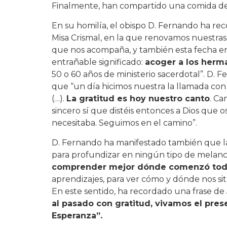
Finalmente, han compartido una comida d
En su homilía, el obispo D. Fernando ha re
Misa Crismal, en la que renovamos nuestras
que nos acompaña, y también esta fecha e
entrañable significado:
acoger a los herm
50 o 60 años de ministerio sacerdotal”. D.
que “un día hicimos nuestra la llamada con
(…).
La gratitud es hoy nuestro canto
. Ca
sincero sí que distéis entonces a Dios que os
necesitaba. Seguimos en el camino”.
D. Fernando ha manifestado también que la ce
para profundizar en ningún tipo de melanco
comprender mejor dónde comenzó to
aprendizajes, para ver cómo y dónde nos s
En este sentido, ha recordado una frase de
al pasado con gratitud, vivamos el pres
Esperanza”.