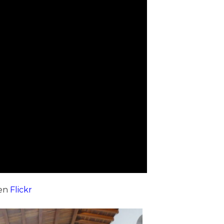
 en
Flickr