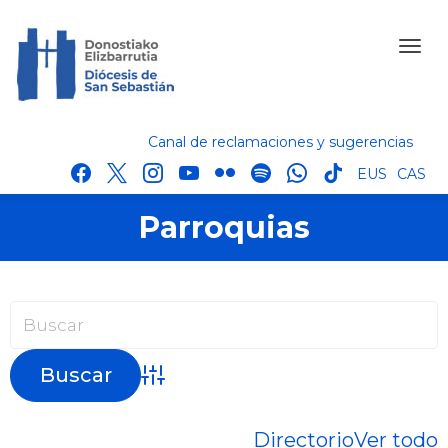
Canal de reclamaciones y sugerencias
facebook
x
instagram
youtube
flickr
spotify
whatsapp
tik
EUS
CAS
tok
Parroquias
Búsqueda avanzada
Directorio
Ver todo