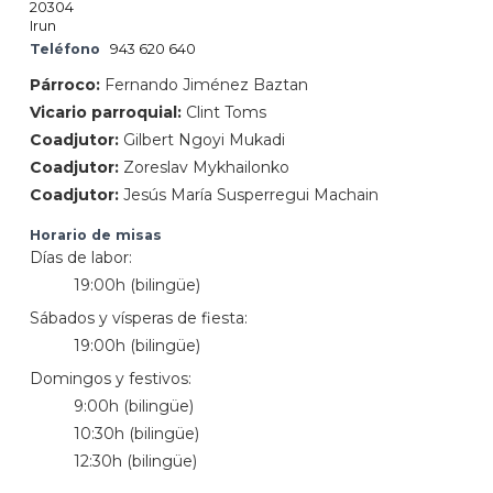
20304
Irun
Teléfono
943 620 640
Párroco:
Fernando Jiménez Baztan
Vicario parroquial:
Clint Toms
Coadjutor:
Gilbert Ngoyi Mukadi
Coadjutor:
Zoreslav Mykhailonko
Coadjutor:
Jesús María Susperregui Machain
Horario de misas
Días de labor:
19:00h (bilingüe)
Sábados y vísperas de fiesta:
19:00h (bilingüe)
Domingos y festivos:
9:00h (bilingüe)
10:30h (bilingüe)
12:30h (bilingüe)