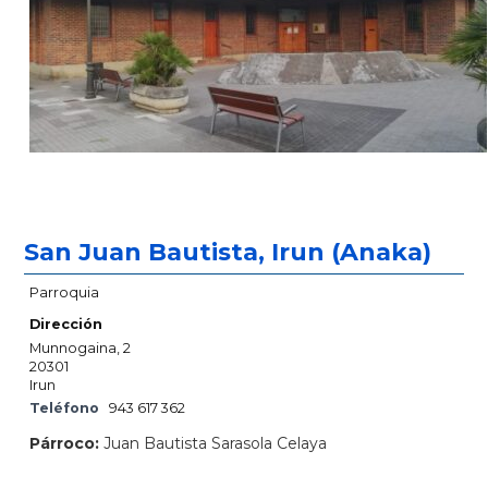
San Juan Bautista, Irun (Anaka)
Parroquia
Dirección
Munnogaina, 2
20301
Irun
Teléfono
943 617 362
Párroco:
Juan Bautista Sarasola Celaya