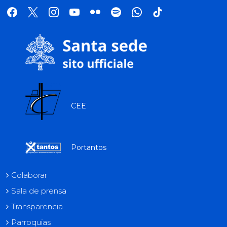
facebook
x
instagram
youtube
flickr
spotify
whatsapp
tik
tok
CEE
Portantos
Colaborar
Sala de prensa
Transparencia
Parroquias