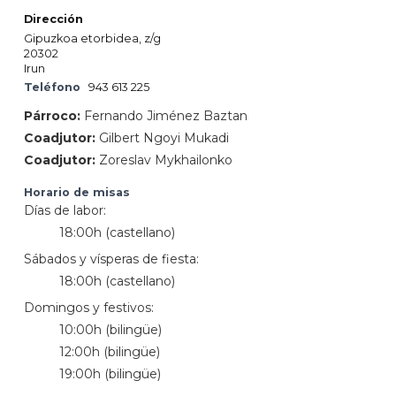
Dirección
Gipuzkoa etorbidea, z/g
20302
Irun
Teléfono
943 613 225
Párroco:
Fernando Jiménez Baztan
Coadjutor:
Gilbert Ngoyi Mukadi
Coadjutor:
Zoreslav Mykhailonko
Horario de misas
Días de labor:
18:00h (castellano)
Sábados y vísperas de fiesta:
18:00h (castellano)
Domingos y festivos:
10:00h (bilingüe)
12:00h (bilingüe)
19:00h (bilingüe)