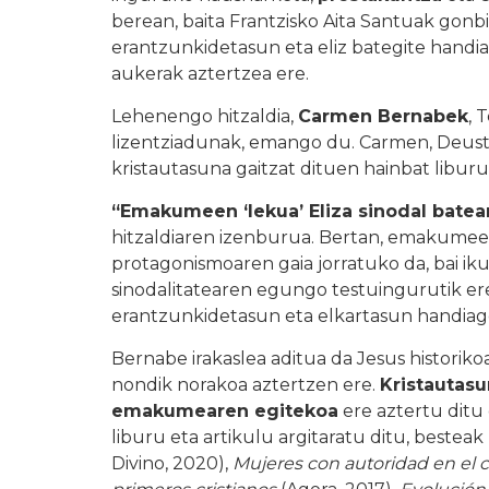
berean, baita Frantzisko Aita Santuak gonb
erantzunkidetasun eta eliz bategite handi
aukerak aztertzea ere.
Lehenengo hitzaldia,
Carmen Bernabek
, 
lizentziadunak, emango du. Carmen, Deust
kristautasuna gaitzat dituen hainbat liburu 
“Emakumeen ‘lekua’ Eliza sinodal batean:
hitzaldiaren izenburua. Bertan, emakumee
protagonismoaren gaia jorratuko da, bai ikus
sinodalitatearen egungo testuingurutik ere
erantzunkidetasun eta elkartasun handiag
Bernabe irakaslea aditua da Jesus historiko
nondik norakoa aztertzen ere.
Kristautas
emakumearen egitekoa
ere aztertu ditu 
liburu eta artikulu argitaratu ditu, besteak
Divino, 2020),
Mujeres con autoridad en el c