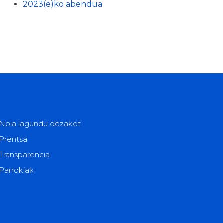
2023(e)ko abendua
Nola lagundu dezaket
Prentsa
Transparencia
Parrokiak