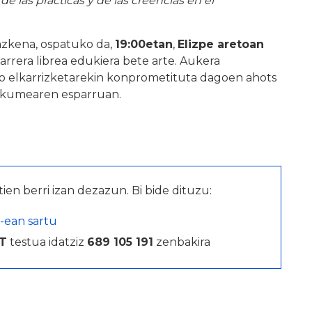
de las prácticas y de las creencias en el
eazkena, ospatuko da,
19:00etan
,
Elizpe aretoan
 sarrera librea edukiera bete arte. Aukera
eko elkarrizketarekin konprometituta dagoen ahots
emakumearen esparruan.
tien berri izan dezazun. Bi bide dituzu:
-ean sartu
T
testua idatziz
689 105 191
zenbakira