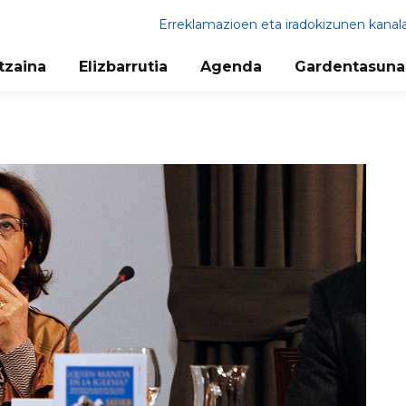
Erreklamazioen eta iradokizunen kanal
tzaina
Elizbarrutia
Agenda
Gardentasuna