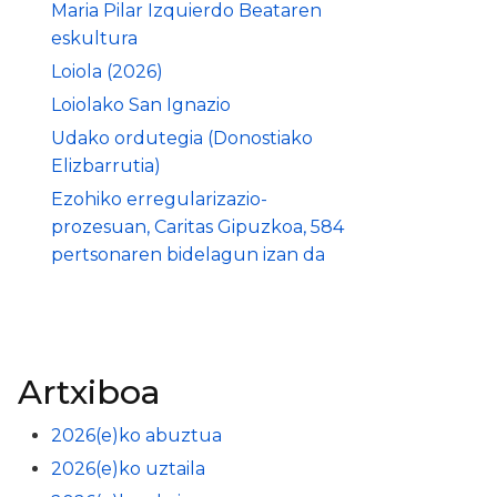
Maria Pilar Izquierdo Beataren
eskultura
Loiola (2026)
Loiolako San Ignazio
Udako ordutegia (Donostiako
Elizbarrutia)
Ezohiko erregularizazio-
prozesuan, Caritas Gipuzkoa, 584
pertsonaren bidelagun izan da
Artxiboa
2026(e)ko abuztua
2026(e)ko uztaila