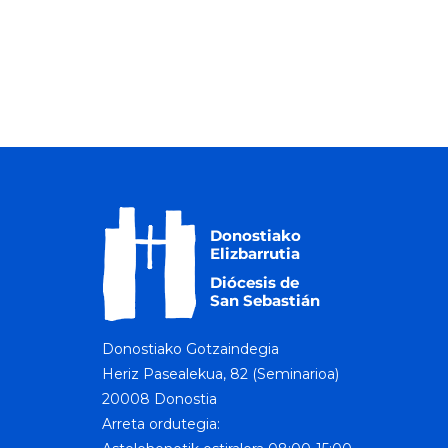
Donostiako Gotzaindegia
Heriz Pasealekua, 82 (Seminarioa)
20008 Donostia
Arreta ordutegia: