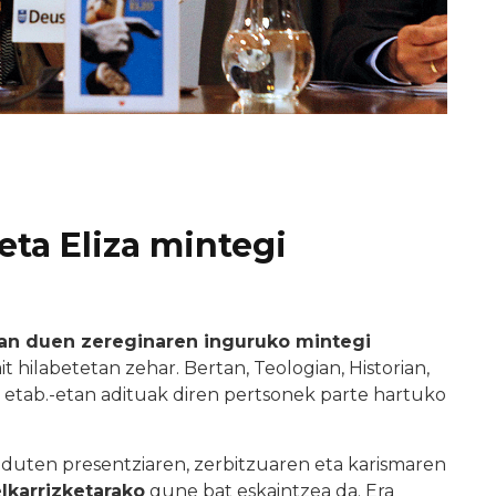
ta Eliza mintegi
n duen zereginaren inguruko mintegi
t hilabetetan zehar. Bertan, Teologian, Historian,
, etab.-etan adituak diren pertsonek parte hartuko
duten presentziaren, zerbitzuaren eta karismaren
lkarrizketarako
gune bat eskaintzea da. Era