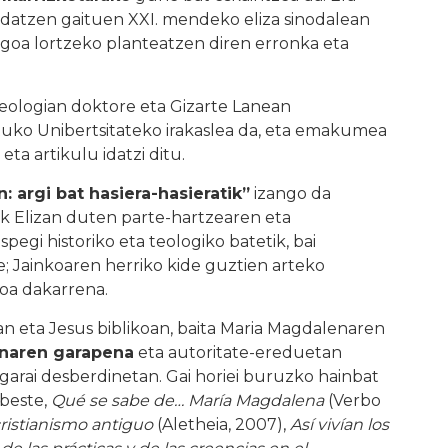
idatzen gaituen XXI. mendeko eliza sinodalean
agoa lortzeko planteatzen diren erronka eta
Teologian doktore eta Gizarte Lanean
uko Unibertsitateko irakaslea da, eta emakumea
eta artikulu idatzi ditu.
 argi bat hasiera-hasieratik”
izango da
k Elizan duten parte-hartzearen eta
pegi historiko eta teologiko batetik, bai
; Jainkoaren herriko kide guztien arteko
oa dakarrena.
an eta Jesus biblikoan, baita Maria Magdalenaren
unaren garapena
eta autoritate-ereduetan
garai desberdinetan. Gai horiei buruzko hainbat
 beste,
Qué se sabe de… María Magdalena
(Verbo
ristianismo antiguo
(Aletheia, 2007),
Así vivían los