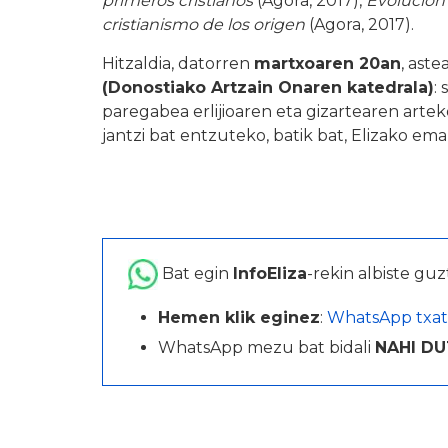
primeros cristianos
(Agora, 2017),
Evolución 
cristianismo de los origen
(Agora, 2017).
Hitzaldia, datorren
martxoaren 20an
, ast
(Donostiako Artzain Onaren katedrala)
:
paregabea erlijioaren eta gizartearen art
jantzi bat entzuteko, batik bat, Elizako 
Bat egin
InfoEliza
-rekin albiste guz
Hemen klik eginez
:
WhatsApp txat
WhatsApp mezu bat bidali
NAHI DU