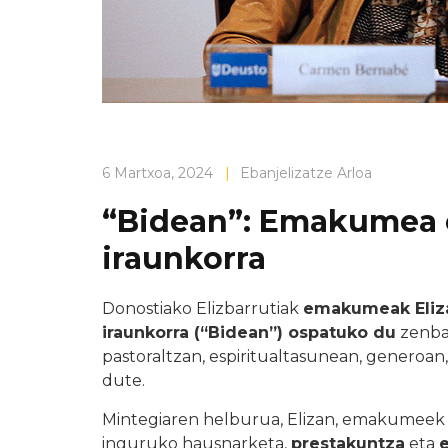
6 Martxoa, 2024
|
Ebanjelizatze Arloa
“Bidean”: Emakumea e
iraunkorra
Donostiako Elizbarrutiak
emakumeak Eliza
iraunkorra (“Bidean”) ospatuko du
zenbai
pastoraltzan, espiritualtasunean, generoan
dute.
Mintegiaren helburua, Elizan, emakumeek 
inguruko hausnarketa,
prestakuntza
eta
e