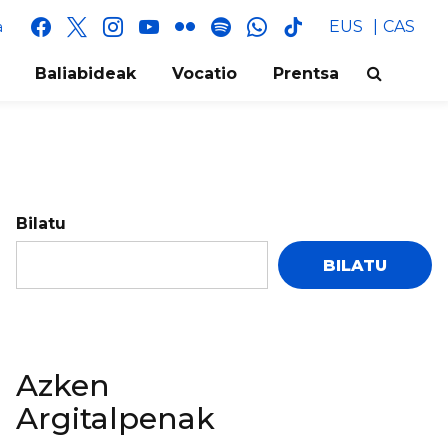
facebook
x
instagram
youtube
flickr
spotify
whatsapp
tik
EUS
CAS
a
tok
Baliabideak
Vocatio
Prentsa
Bilatu
BILATU
Azken
Argitalpenak