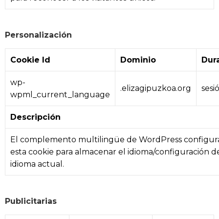
Personalización
Cookie Id
Dominio
Dur
wp-
.elizagipuzkoa.org
sesi
wpml_current_language
Descripción
El complemento multilingüe de WordPress configur
esta cookie para almacenar el idioma/configuración d
idioma actual.
Publicitarias