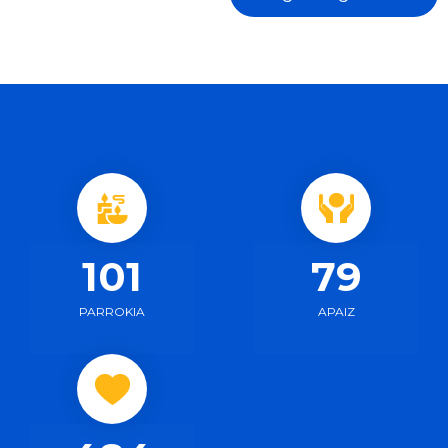
170
132
PARROKIA
APAIZ