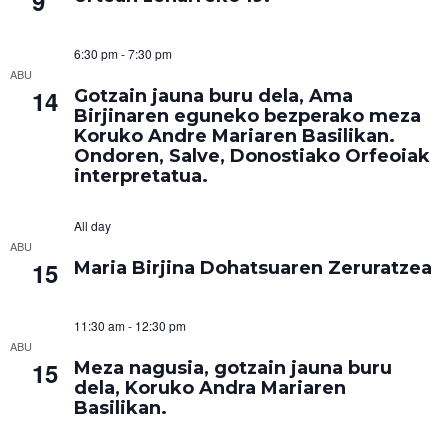
9
6:30 pm
-
7:30 pm
ABU
14
Gotzain jauna buru dela, Ama
Birjinaren eguneko bezperako meza
Koruko Andre Mariaren Basilikan.
Ondoren, Salve, Donostiako Orfeoiak
interpretatua.
All day
ABU
15
Maria Birjina Dohatsuaren Zeruratzea
11:30 am
-
12:30 pm
ABU
15
Meza nagusia, gotzain jauna buru
dela, Koruko Andra Mariaren
Basilikan.