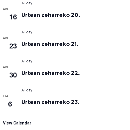
All day
ABU
16
Urtean zeharreko 20.
All day
ABU
23
Urtean zeharreko 21.
All day
ABU
30
Urtean zeharreko 22.
All day
IRA
6
Urtean zeharreko 23.
View Calendar