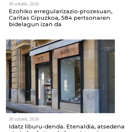
30 uztaila, 2026
Ezohiko erregularizazio-prozesuan,
Caritas Gipuzkoa, 584 pertsonaren
bidelagun izan da
30 uztaila, 2026
Idatz liburu-denda. Etenaldia, atsedena