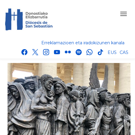
Erreklamazioen eta iradokizunen kanala
facebook
x
instagram
youtube
flickr
spotify
whatsapp
tik
EUS
CAS
tok