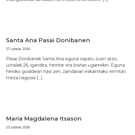
Santa Ana Pasai Donibanen
27 uztaila, 2026
Pasai Donibanek Santa Ana eguna ospatu zuen atzo,
uztailak 26, igandea, herritar eta bisitari ugarirekin. Eguna
herriko goialdean hasi zen, zaindariari eskainitako ermitan
meza nagusia […]
Maria Magdalena Itsason
23 uztaila, 2026