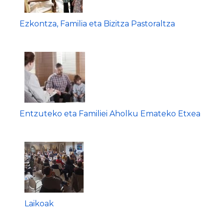
Ezkontza, Familia eta Bizitza Pastoraltza
Entzuteko eta Familiei Aholku Emateko Etxea
Laikoak