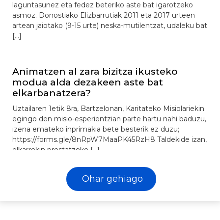
laguntasunez eta fedez beteriko aste bat igarotzeko
asmoz. Donostiako Elizbarrutiak 2011 eta 2017 urteen
artean jaiotako (9-15 urte) neska-mutilentzat, udaleku bat
[…]
Animatzen al zara bizitza ikusteko
modua alda dezakeen aste bat
elkarbanatzera?
Uztailaren 1etik 8ra, Bartzelonan, Karitateko Misiolariekin
egingo den misio-esperientzian parte hartu nahi baduzu,
izena emateko inprimakia bete besterik ez duzu;
https://forms.gle/8nRpW7MaaPK45RzH8 Taldekide izan,
elkarrekin prestatzeko […]
Ohar gehiago