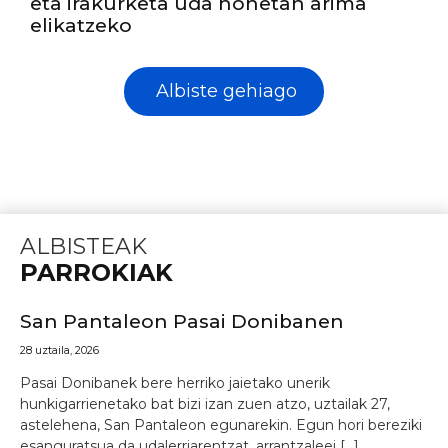
eta irakurketa uda honetan arima
elikatzeko
Albiste gehiago
ALBISTEAK
PARROKIAK
San Pantaleon Pasai Donibanen
28 uztaila, 2026
Pasai Donibanek bere herriko jaietako unerik
hunkigarrienetako bat bizi izan zuen atzo, uztailak 27,
astelehena, San Pantaleon egunarekin. Egun hori bereziki
esanguratsua da udalerriarentzat, arrantzaleei […]