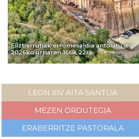
Elizbarrutiak erromesaldia antolatu du
2026ko urriaren 16tik 22ra
LEON XIV AITA SANTUA
MEZEN ORDUTEGIA
ERABERRITZE PASTORALA