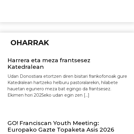
OHARRAK
Harrera eta meza frantsesez
Katedralean
Udan Donostiara etortzen diren bisitari frankofonoak gure
Katedralean hartzeko helburu pastoralarekin, hilabete
hauetan egunero meza bat egingo da frantsesez.
Ekimen hori 2025eko udan egin zen […]
GO! Franciscan Youth Meeting:
Europako Gazte Topaketa Asis 2026