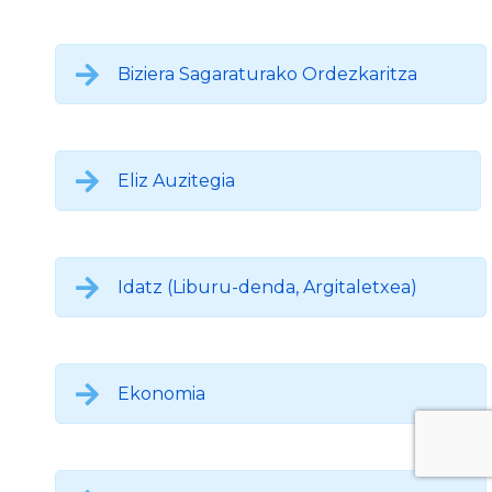
Biziera Sagaraturako Ordezkaritza
Eliz Auzitegia
Idatz (Liburu-denda, Argitaletxea)
Ekonomia