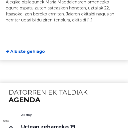
Alegiko bizilagunek Maria Magdalenaren omenezko
eguna ospatu zuten asteazken honetan, uztailak 22,
Itsasoko izen bereko ermitan. Jaiaren ekitaldi nagusian
herritar ugari bildu ziren tenplura, ekitaldi […]
Albiste gehiago
DATORREN EKITALDIAK
AGENDA
All day
ABU
Urtean zeharreko 19.