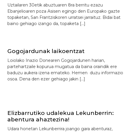
Uztailaren 30etik abuztuaren 8ra berritu ezazu
Ebanjelioaren poza Asisen egingo den Europako gazte
topaketan, San Frantziskoren urratsei jarraituz. Bidai bat
baino gehiago izango da, topaketa […]
Gogojardunak laikoentzat
Loiolako Inazio Donearen Gogojardunen harian,
partehartzaile kopurua mugatua da baina oraindik ere
baduzu aukera izena emateko. Hemen duzu informazio
osoa. Dena den ezer gehiago jakin […]
Elizbarrutiko udalekua Lekunberrin:
abentura ahaztezina!
Udara honetan Lekunberrira joango gara abenturaz,