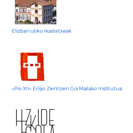
Elizbarrutiko Ikastetxeak
«Pio XII» Erlijio Zientzien Goi Mailako Institutua