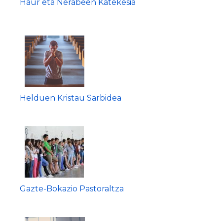
Haur eta Nerabeen Katekesia
Helduen Kristau Sarbidea
Gazte-Bokazio Pastoraltza