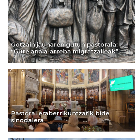
Gotzain jaunaren gutun pastorala:
“Gure anaia-arreba migratzaileak”
Pastoral eraberrikuntzatik bide
sinodalera