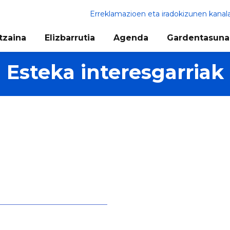
Erreklamazioen eta iradokizunen kanal
tzaina
Elizbarrutia
Agenda
Gardentasuna
Esteka interesgarriak