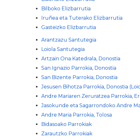
Bilboko Elizbarrutia
Iruñea eta Tuterako Elizbarrutia
Gasteizko Elizbarrutia
Arantzazu Santutegia
Loiola Santutegia
Artzain Ona Katedrala, Donostia
San Ignazio Parrokia, Donostia
San Bizente Parrokia, Donostia
Jesusen Bihotza Parrokia, Donostia (Loio
Andre Mariaren Zeruratzea Parrokia, Er
Jasokunde eta Sagarrondoko Andre Mari
Andre Maria Parrokia, Tolosa
Bidasoako Parrokiak
Zarautzko Parrokiak