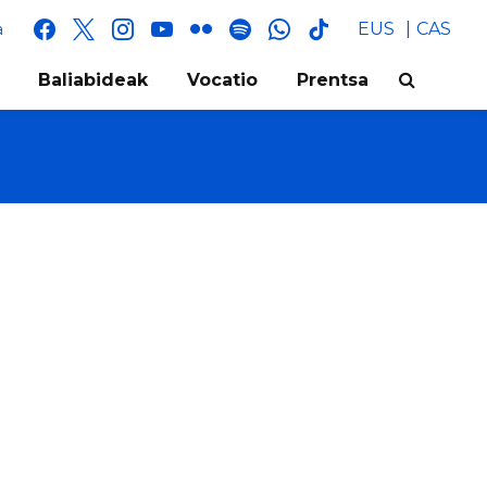
facebook
x
instagram
youtube
flickr
spotify
whatsapp
tik
EUS
CAS
a
tok
Baliabideak
Vocatio
Prentsa