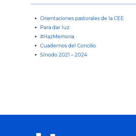
Orientaciones pastorales de la CEE
Para dar luz
#HazMemoria
Cuadernos del Concilio
Sínodo 2021 – 2024