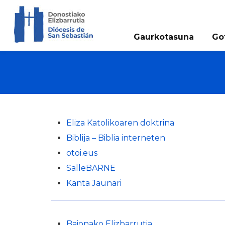
Gaurkotasuna
Go
Eliza Katolikoaren doktrina
Biblija – Biblia interneten
otoi.eus
SalleBARNE
Kanta Jaunari
Baionako Elizbarrutia