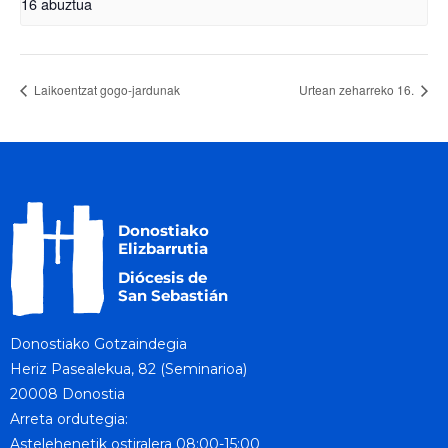
16 abuztua
Laikoentzat gogo-jardunak
Urtean zeharreko 16.
Donostiako Gotzaindegia
Heriz Pasealekua, 82 (Seminarioa)
20008 Donostia
Arreta ordutegia:
Astelehenetik ostiralera 08:00-15:00