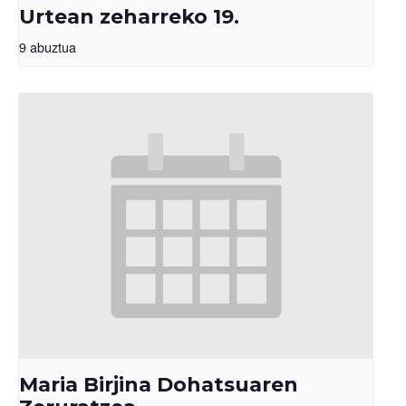
Urtean zeharreko 19.
9 abuztua
Maria Birjina Dohatsuaren