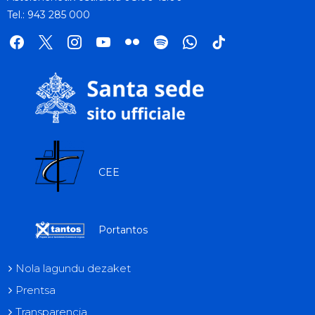
Tel.: 943 285 000
facebook
x
instagram
youtube
flickr
spotify
whatsapp
tik
tok
CEE
Portantos
Nola lagundu dezaket
Prentsa
Transparencia