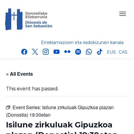
Erreklamazioen eta iradokizunen kanala
facebook
x
instagram
youtube
flickr
spotify
whatsapp
tik
EUS
CAS
tok
« All Events
This event has passed.
Event Series:
Isilune zirkuluak Gipuzkoa plazan
(Donostia) 19:30etan
Isilune zirkuluak Gipuzkoa