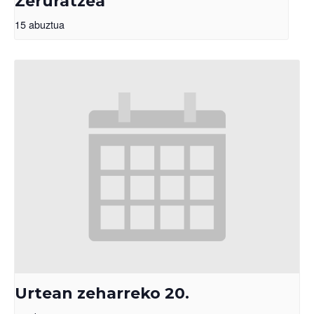
Zeruratzea
15 abuztua
Urtean zeharreko 20.