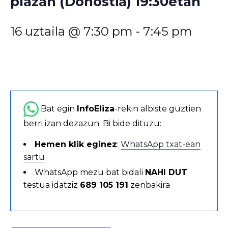
plazan (Donostia) 19:30etan
16 uztaila @ 7:30 pm
-
7:45 pm
Bat egin
InfoEliza
-rekin albiste guztien
berri izan dezazun. Bi bide dituzu:
Hemen klik eginez
:
WhatsApp txat-ean
sartu
WhatsApp mezu bat bidali
NAHI DUT
testua idatziz
689 105 191
zenbakira