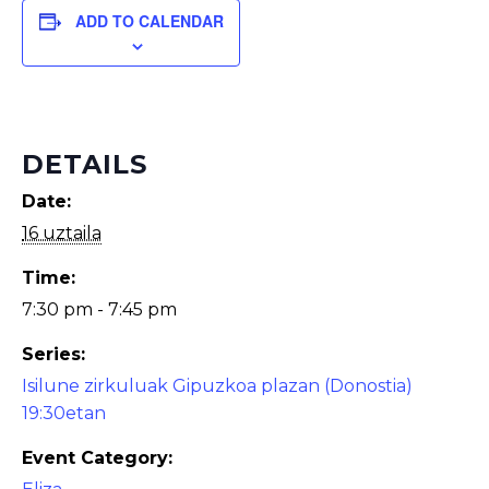
ADD TO CALENDAR
DETAILS
Date:
16 uztaila
Time:
7:30 pm - 7:45 pm
Series:
Isilune zirkuluak Gipuzkoa plazan (Donostia)
19:30etan
Event Category: