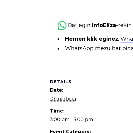
Bat egin
InfoEliza
-rekin
Hemen klik eginez
:
What
WhatsApp mezu bat bida
DETAILS
Date:
10 martxoa
Time:
3:00 pm - 5:00 pm
Event Category: