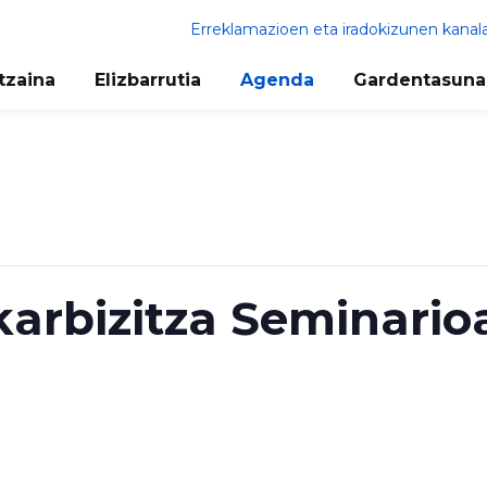
Erreklamazioen eta iradokizunen kanal
tzaina
Elizbarrutia
Agenda
Gardentasuna
karbizitza Seminarioa