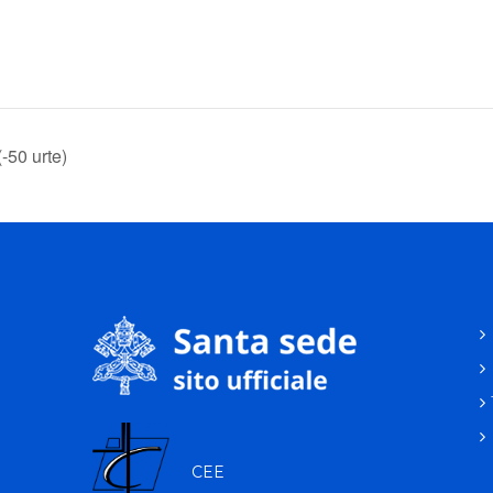
-50 urte)
CEE