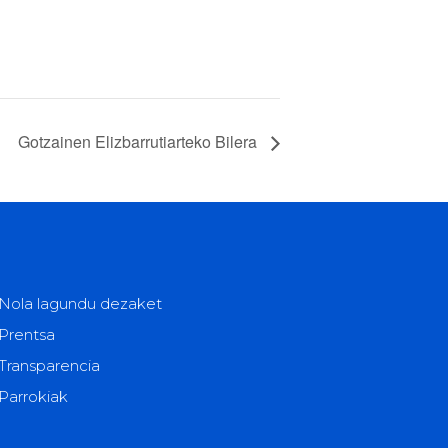
Gotzainen Elizbarrutiarteko Bilera
Nola lagundu dezaket
Prentsa
Transparencia
Parrokiak