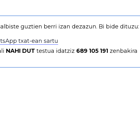
 albiste guztien berri izan dezazun. Bi bide dituzu:
sApp txat-ean sartu
li
NAHI DUT
testua idatziz
689 105 191
zenbakira