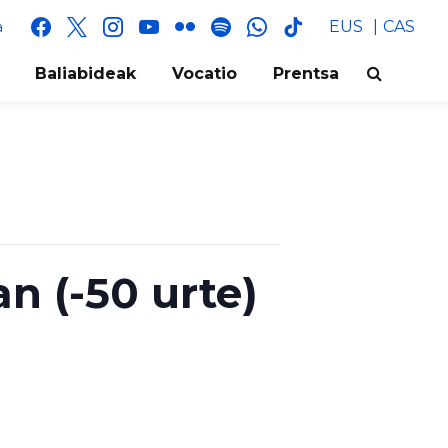
facebook
x
instagram
youtube
flickr
spotify
whatsapp
tik
EUS
CAS
a
tok
Baliabideak
Vocatio
Prentsa
n (-50 urte)