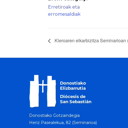
Erretiroak eta
erromesaldiak
Kleroaren elkarbizitza Seminarioan (
Donostiako Gotzaindegia
Heriz Pasealekua, 82 (Seminarioa)