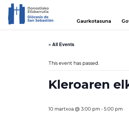
Gaurkotasuna
Go
« All Events
This event has passed.
Kleroaren el
10 martxoa @ 3:00 pm
-
5:00 pm