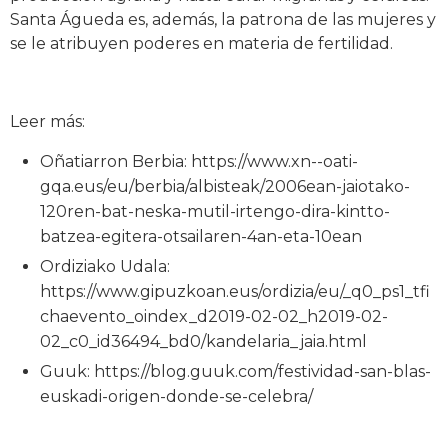
Santa Águeda es, además, la patrona de las mujeres y
se le atribuyen poderes en materia de fertilidad.
Leer más:
Oñatiarron Berbia: https://www.xn--oati-
gqa.eus/eu/berbia/albisteak/2006ean-jaiotako-
120ren-bat-neska-mutil-irtengo-dira-kintto-
batzea-egitera-otsailaren-4an-eta-10ean
Ordiziako Udala:
https://www.gipuzkoan.eus/ordizia/eu/_q0_ps1_tfi
chaevento_oindex_d2019-02-02_h2019-02-
02_c0_id36494_bd0/kandelaria_jaia.html
Guuk: https://blog.guuk.com/festividad-san-blas-
euskadi-origen-donde-se-celebra/