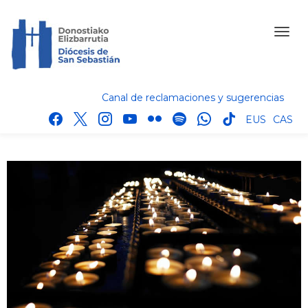
Canal de reclamaciones y sugerencias
facebook
x
instagram
youtube
flickr
spotify
whatsapp
tik
EUS
CAS
tok