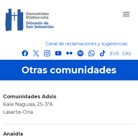
Canal de reclamaciones y sugerencias
facebook
x
instagram
youtube
flickr
spotify
whatsapp
tik
EUS
CAS
tok
Otras comunidades
Comunidades Adsis
Kale Nagusia, 25-3ºA
Lasarte-Oria
Anaidia