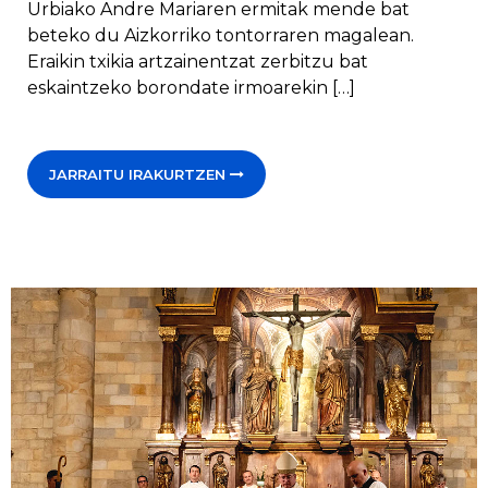
Urbiako Andre Mariaren ermitak mende bat
beteko du Aizkorriko tontorraren magalean.
Eraikin txikia artzainentzat zerbitzu bat
eskaintzeko borondate irmoarekin […]
JARRAITU IRAKURTZEN