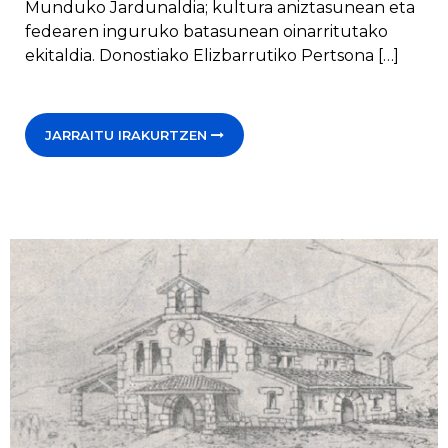
Munduko Jardunaldia; kultura aniztasunean eta
fedearen inguruko batasunean oinarritutako
ekitaldia. Donostiako Elizbarrutiko Pertsona […]
JARRAITU IRAKURTZEN