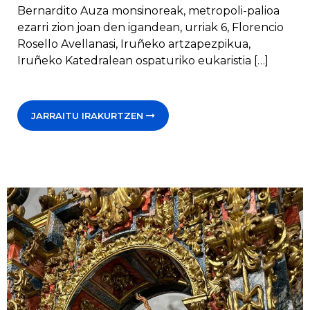
Bernardito Auza monsinoreak, metropoli-palioa
ezarri zion joan den igandean, urriak 6, Florencio
Rosello Avellanasi, Iruñeko artzapezpikua,
Iruñeko Katedralean ospaturiko eukaristia […]
JARRAITU IRAKURTZEN