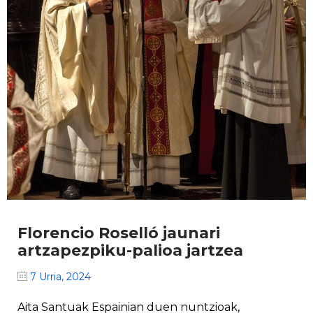
Florencio Roselló jaunari
artzapezpiku-palioa jartzea
7 Urria, 2024
Aita Santuak Espainian duen nuntzioak,