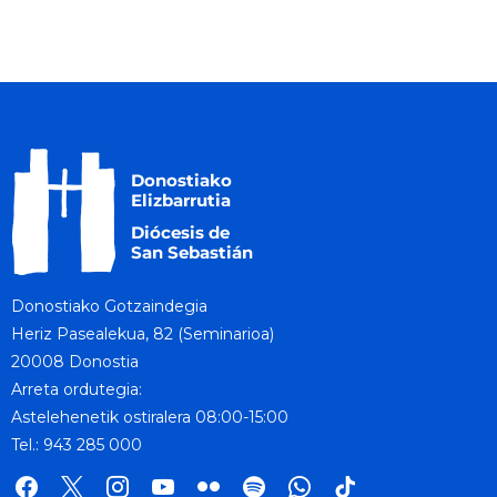
Donostiako Gotzaindegia
Heriz Pasealekua, 82 (Seminarioa)
20008 Donostia
Arreta ordutegia:
Astelehenetik ostiralera 08:00-15:00
Tel.: 943 285 000
facebook
x
instagram
youtube
flickr
spotify
whatsapp
tik