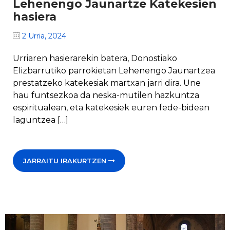
Lehenengo Jaunartze Katekesien
hasiera
2 Urria, 2024
Urriaren hasierarekin batera, Donostiako
Elizbarrutiko parrokietan Lehenengo Jaunartzea
prestatzeko katekesiak martxan jarri dira. Une
hau funtsezkoa da neska-mutilen hazkuntza
espiritualean, eta katekesiek euren fede-bidean
laguntzea […]
JARRAITU IRAKURTZEN