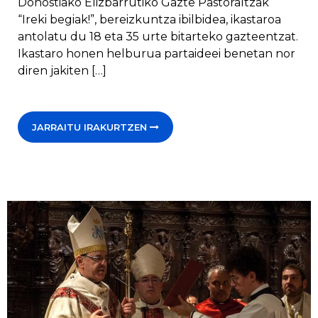
Donostiako Elizbarrutiko Gazte Pastoraltzak
“Ireki begiak!”, bereizkuntza ibilbidea, ikastaroa
antolatu du 18 eta 35 urte bitarteko gazteentzat.
Ikastaro honen helburua partaideei benetan nor
diren jakiten […]
JARRAITU IRAKURTZEN