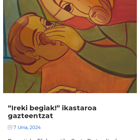
“Ireki begiak!” ikastaroa
gazteentzat
7 Urria, 2024