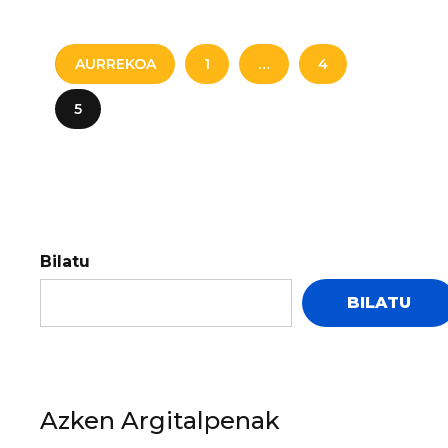
AURREKOA
1
…
4
5
Bilatu
BILATU
Azken Argitalpenak