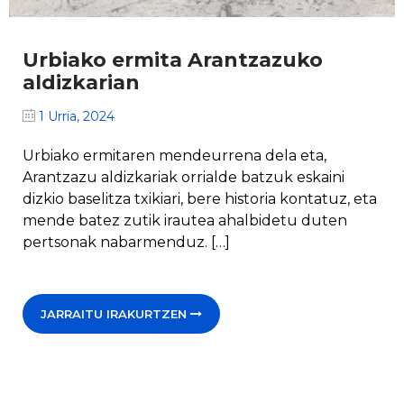
Urbiako ermita Arantzazuko
aldizkarian
1 Urria, 2024
Urbiako ermitaren mendeurrena dela eta,
Arantzazu aldizkariak orrialde batzuk eskaini
dizkio baselitza txikiari, bere historia kontatuz, eta
mende batez zutik irautea ahalbidetu duten
pertsonak nabarmenduz. […]
JARRAITU IRAKURTZEN