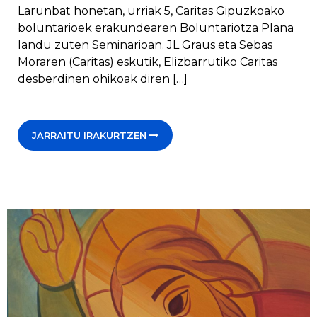
Larunbat honetan, urriak 5, Caritas Gipuzkoako
boluntarioek erakundearen Boluntariotza Plana
landu zuten Seminarioan. JL Graus eta Sebas
Moraren (Caritas) eskutik, Elizbarrutiko Caritas
desberdinen ohikoak diren […]
JARRAITU IRAKURTZEN