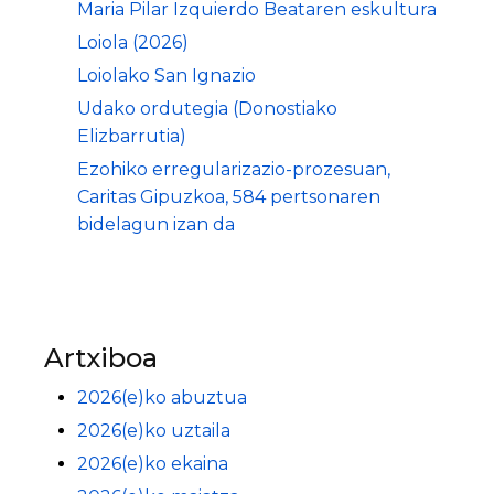
Maria Pilar Izquierdo Beataren eskultura
Loiola (2026)
Loiolako San Ignazio
Udako ordutegia (Donostiako
Elizbarrutia)
Ezohiko erregularizazio-prozesuan,
Caritas Gipuzkoa, 584 pertsonaren
bidelagun izan da
Artxiboa
2026(e)ko abuztua
2026(e)ko uztaila
2026(e)ko ekaina