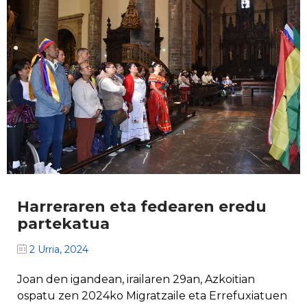
Harreraren eta fedearen eredu
partekatua
2 Urria, 2024
Joan den igandean, irailaren 29an, Azkoitian
ospatu zen 2024ko Migratzaile eta Errefuxiatuen