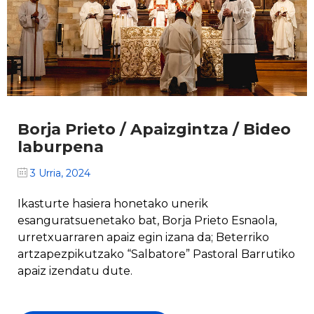
Borja Prieto / Apaizgintza / Bideo
laburpena
3 Urria, 2024
Ikasturte hasiera honetako unerik
esanguratsuenetako bat, Borja Prieto Esnaola,
urretxuarraren apaiz egin izana da; Beterriko
artzapezpikutzako “Salbatore” Pastoral Barrutiko
apaiz izendatu dute.