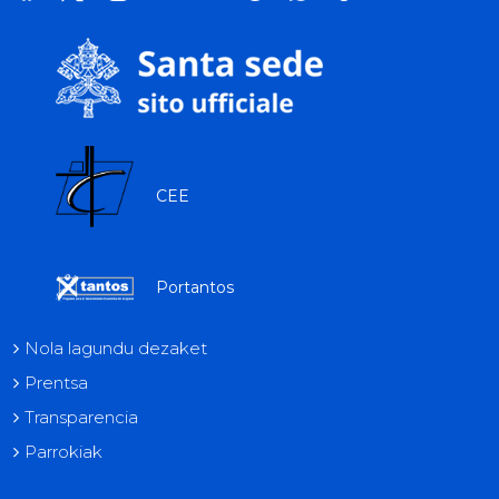
tok
CEE
Portantos
Nola lagundu dezaket
Prentsa
Transparencia
Parrokiak