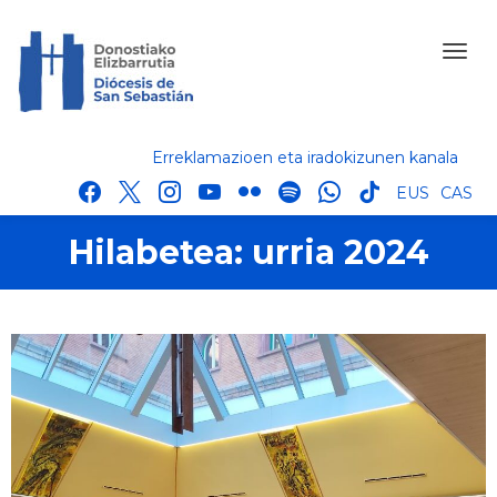
Erreklamazioen eta iradokizunen kanala
facebook
x
instagram
youtube
flickr
spotify
whatsapp
tik
EUS
CAS
tok
Hilabetea:
urria 2024