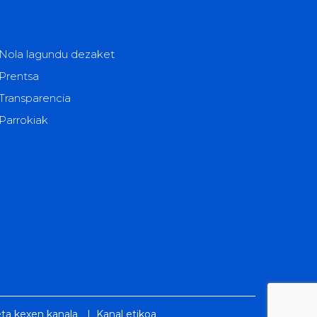
Nola lagundu dezaket
Prentsa
Transparencia
Parrokiak
eta kexen kanala
|
Kanal etikoa