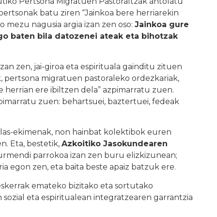
rutiko Pertsona Migratuen Pastoraltzak antolatu
ertsonak batu ziren “Jainkoa bere herriarekin
ko mezu nagusia argia izan zen oso:
Jainkoa gure
o baten bila datozenei ateak eta bihotzak
izan zen, jai-giroa eta espirituala gainditu zituen
k, pertsona migratuen pastoraleko ordezkariak,
re herrian ere ibiltzen dela” azpimarratu zuen.
pimarratu zuen: behartsuei, baztertuei, fedeak
, jolas-ekimenak, non hainbat kolektibok euren
n. Eta, bestetik,
Azkoitiko Jasokundearen
zurmendi parrokoa izan zen buru elizkizunean;
ia egon zen, eta baita beste apaiz batzuk ere.
eskerrak emateko bizitako eta sortutako
 sozial eta espiritualean integratzearen garrantzia