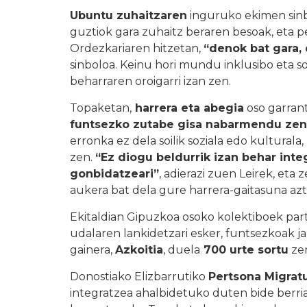
Ubuntu zuhaitzaren
inguruko ekimen sinbo
guztiok gara zuhaitz beraren besoak, eta p
Ordezkariaren hitzetan,
“denok bat gara,
sinboloa. Keinu hori mundu inklusibo eta so
beharraren oroigarri izan zen.
Topaketan,
harrera eta abegia
oso garrant
funtsezko zutabe gisa nabarmendu zen
erronka ez dela soilik soziala edo kulturala,
zen.
“Ez diogu beldurrik izan behar integr
gonbidatzeari”
, adierazi zuen Leirek, eta
aukera bat dela gure harrera-gaitasuna az
Ekitaldian Gipuzkoa osoko kolektiboek parte
udalaren lankidetzari esker, funtsezkoak 
gainera,
Azkoitia
, duela
700 urte sortu
zen
Donostiako Elizbarrutiko
Pertsona Migratu
integratzea ahalbidetuko duten bide berri