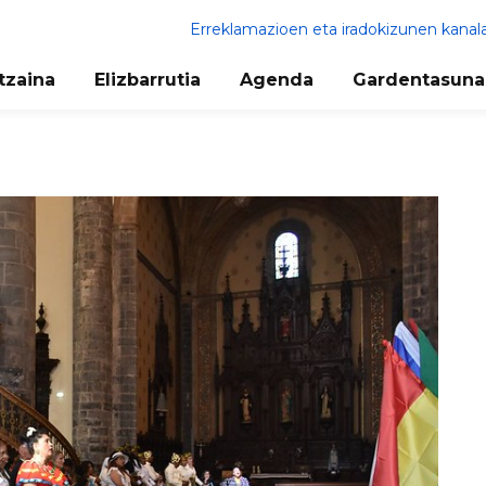
Erreklamazioen eta iradokizunen kanal
tzaina
Elizbarrutia
Agenda
Gardentasuna