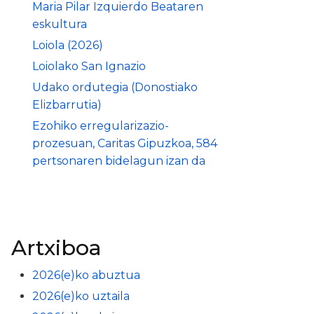
Maria Pilar Izquierdo Beataren
eskultura
Loiola (2026)
Loiolako San Ignazio
Udako ordutegia (Donostiako
Elizbarrutia)
Ezohiko erregularizazio-
prozesuan, Caritas Gipuzkoa, 584
pertsonaren bidelagun izan da
Artxiboa
2026(e)ko abuztua
2026(e)ko uztaila