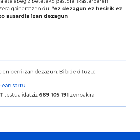
 eta abegiz betetako pastoral ikastaroaren
 zera gaineratzen du:
“ez dezagun ez hesirik ez
zeko ausardia izan dezagun
tien berri izan dezazun. Bi bide dituzu:
-ean sartu
T
testua idatziz
689 105 191
zenbakira