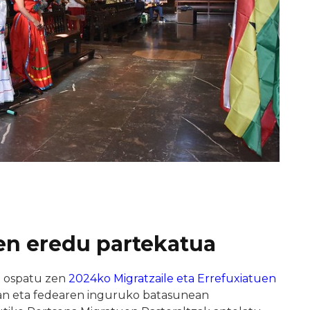
en eredu partekatua
an ospatu zen
2024ko Migratzaile eta Errefuxiatuen
ean eta fedearen inguruko batasunean