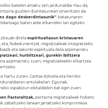
liko batekin amaitu zen jardunaldia. Hau da,
ertsona guztien duintasunean oinarritzen da.
 ez dago desberdintasunik”
; batasunaren
lidarioago baten alde elkarrekin lan egiteko
zitsuak direla
espiritualtasun kristauaren
, eta, fededunentzat, migratzaileak integratzeko
 baizik eta sakonki espirituala dela azpimarratu
atzeari, hurbiltzeari, gurekin ibiltzera
 zera azpimarratu zuen, migratzaileekin elkartzea
tertzeko.
 hartu zuten, Caritas Azkoitia eta herriko
jardunaldiaren antolaketan. Egunak,
eko ospakizun ekitaldiekin bat egin zuen.
en Pastoraltzak,
pertsona migratzaileak hobeto
ak zabaltzeko lanean jarraitzeko konpromisoa