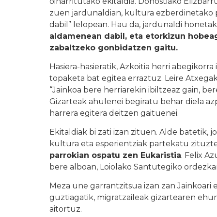
oinarritutako ekitaldia. Donostiako Elizbar
zuen jardunaldian, kultura ezberdinetako p
dabil” lelopean. Hau da, jardunaldi honeta
aldamenean dabil, eta etorkizun hobeag
zabaltzeko gonbidatzen gaitu.
Hasiera-hasieratik, Azkoitia herri abegikorra 
topaketa bat egitea erraztuz. Leire Atxega
“Jainkoa bere herriarekin ibiltzeaz gain, be
Gizarteak ahulenei begiratu behar diela az
harrera egitera deitzen gaituenei.
Ekitaldiak bi zati izan zituen. Alde batetik
kultura eta esperientziak partekatu zituzte
parrokian ospatu zen Eukaristia
. Felix A
bere alboan, Loiolako Santutegiko ordezkar
Meza une garrantzitsua izan zan Jainkoari 
guztiagatik, migratzaileak gizartearen ehun
aitortuz.