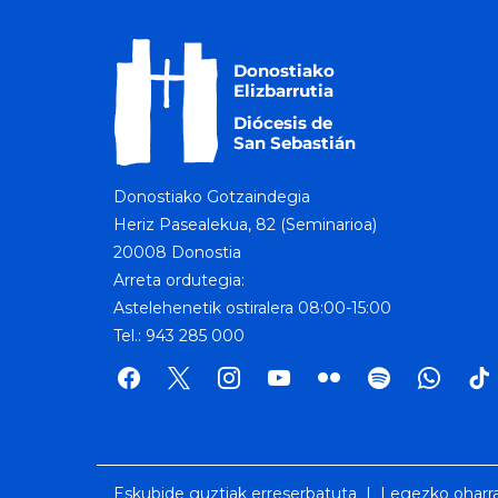
Donostiako Gotzaindegia
Heriz Pasealekua, 82 (Seminarioa)
20008 Donostia
Arreta ordutegia:
Astelehenetik ostiralera 08:00-15:00
Tel.: 943 285 000
facebook
x
instagram
youtube
flickr
spotify
whatsap
tik
tok
Eskubide guztiak erreserbatuta |
Legezko oharr