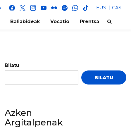
facebook
x
instagram
youtube
flickr
spotify
whatsapp
tik
EUS
CAS
a
tok
Baliabideak
Vocatio
Prentsa
Bilatu
BILATU
Azken
Argitalpenak