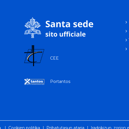
CEE
Portantos
p
a
|
Cookien politika
|
Pribatutasun ataria
|
Iradokizun, zorion 