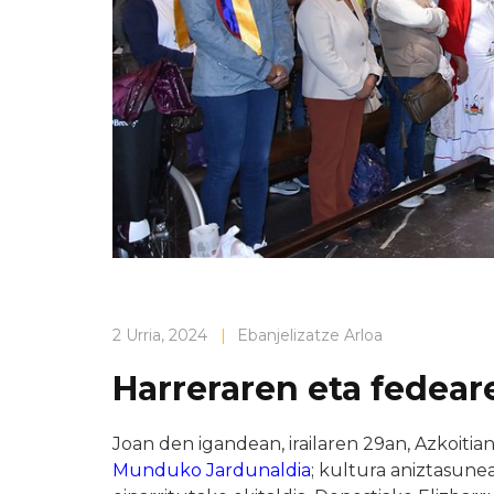
2 Urria, 2024
|
Ebanjelizatze Arloa
Harreraren eta fedear
Joan den igandean, irailaren 29an, Azkoiti
Munduko Jardunaldia
; kultura aniztasun