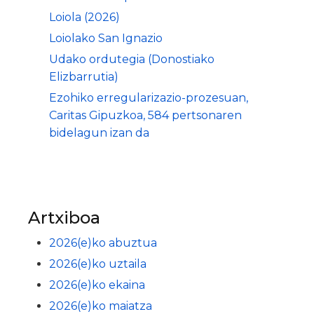
Loiola (2026)
Loiolako San Ignazio
Udako ordutegia (Donostiako
Elizbarrutia)
Ezohiko erregularizazio-prozesuan,
Caritas Gipuzkoa, 584 pertsonaren
bidelagun izan da
Artxiboa
2026(e)ko abuztua
2026(e)ko uztaila
2026(e)ko ekaina
2026(e)ko maiatza