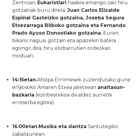
Zentroan,
Eukaristiari
hasiera emango zaio hiru
gotzainak buru direla:
Juan Carlos Elizalde
Espinal Gasteizko gotzaina, Joseba Segura
Etxezarraga Bilboko gotzaina eta Fernando
Prado Ayuso Donostiako gotzaina.
Euren
bikario nagusi, gotzain eta apaizekin batera
egongo dira, hiru elizbarrutien ordezkari
moduan.
14:15etan.
Ahizpa Erromesek zuzendutako gune
erlijiosoko Amaren Etxea jatetxean
anaitasun-
bazkaria
(ezinbestekoa da aldez aurretik
erreserba egitea).
16:00etan.
Musika eta dantza
Santutegiko
zabalgunean.