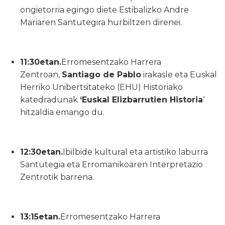
ongietorria egingo diete Estibalizko Andre
Mariaren Santutegira hurbiltzen direnei.
11:30etan.
Erromesentzako Harrera
Zentroan,
Santiago de Pablo
irakasle eta Euskal
Herriko Unibertsitateko (EHU) Historiako
katedradunak
‘Euskal Elizbarrutien Historia
‘
hitzaldia emango du.
12:30etan.
Ibilbide kultural eta artistiko laburra
Santutegia eta Erromanikoaren Interpretazio
Zentrotik barrena.
13:15etan.
Erromesentzako Harrera