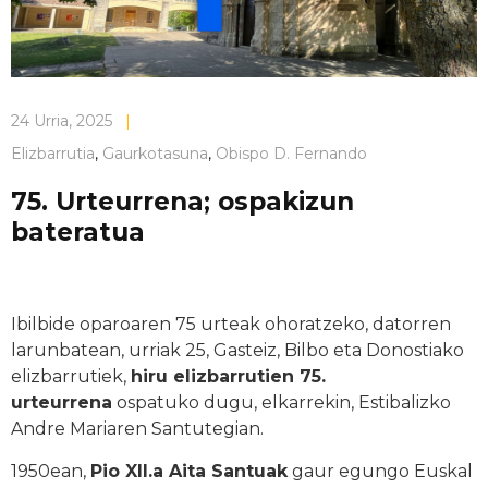
24 Urria, 2025
|
Elizbarrutia
,
Gaurkotasuna
,
Obispo D. Fernando
75. Urteurrena; ospakizun
bateratua
Ibilbide oparoaren 75 urteak ohoratzeko, datorren
larunbatean, urriak 25, Gasteiz, Bilbo eta Donostiako
elizbarrutiek,
hiru elizbarrutien 75.
urteurrena
ospatuko dugu, elkarrekin, Estibalizko
Andre Mariaren Santutegian.
1950ean,
Pio XII.a Aita Santuak
gaur egungo Euskal