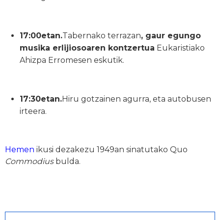
17:00etan.
Tabernako terrazan
, gaur egungo
musika erlijiosoaren kontzertua
Eukaristiako
Ahizpa Erromesen eskutik.
17:30etan.
Hiru gotzainen agurra, eta autobusen
irteera.
Hemen
ikusi dezakezu 1949an sinatutako Quo
Commodius
bulda.