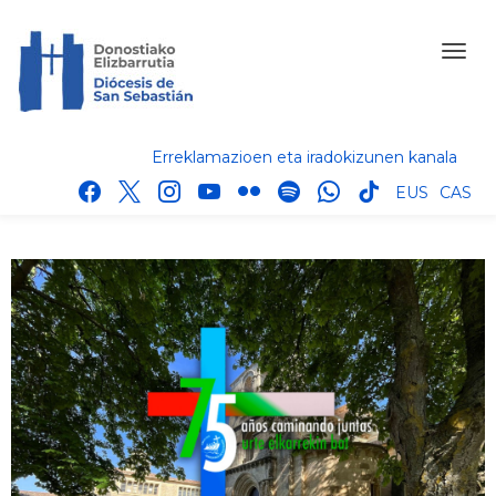
Erreklamazioen eta iradokizunen kanala
facebook
x
instagram
youtube
flickr
spotify
whatsapp
tik
EUS
CAS
tok