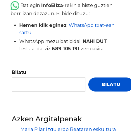
Bat egin
InfoEliza
-rekin albiste guztien
berri izan dezazun. Bi bide dituzu:
Hemen klik eginez
:
WhatsApp txat-ean
sartu
WhatsApp mezu bat bidali
NAHI DUT
testua idatziz
689 105 191
zenbakira
Bilatu
BILATU
Azken Argitalpenak
Maria Pilar Izquierdo Beataren eskultura