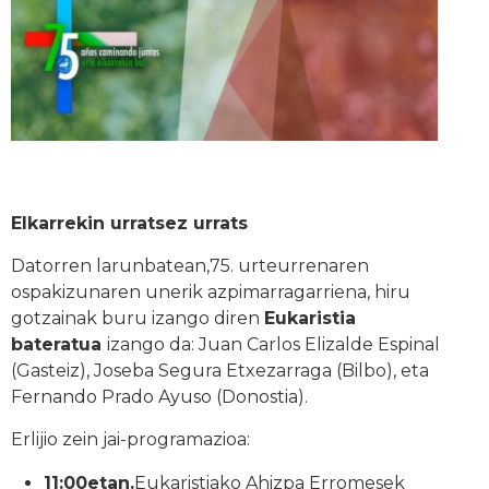
Elkarrekin urratsez urrats
Datorren larunbatean,75. urteurrenaren
ospakizunaren unerik azpimarragarriena, hiru
gotzainak buru izango diren
Eukaristia
bateratua
izango da: Juan Carlos Elizalde Espinal
(Gasteiz), Joseba Segura Etxezarraga (Bilbo), eta
Fernando Prado Ayuso (Donostia).
Erlijio zein jai-programazioa:
11:00etan.
Eukaristiako Ahizpa Erromesek