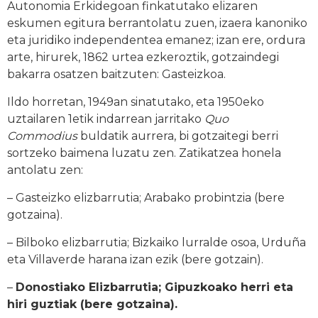
Autonomia Erkidegoan finkatutako elizaren
eskumen egitura berrantolatu zuen, izaera kanoniko
eta juridiko independentea emanez; izan ere, ordura
arte, hirurek, 1862 urtea ezkeroztik, gotzaindegi
bakarra osatzen baitzuten: Gasteizkoa.
Ildo horretan, 1949an sinatutako, eta 1950eko
uztailaren 1etik indarrean jarritako
Quo
Commodius
buldatik aurrera, bi gotzaitegi berri
sortzeko baimena luzatu zen. Zatikatzea honela
antolatu zen:
– Gasteizko elizbarrutia; Arabako probintzia (bere
gotzaina).
– Bilboko elizbarrutia; Bizkaiko lurralde osoa, Urduña
eta Villaverde harana izan ezik (bere gotzain).
–
Donostiako Elizbarrutia; Gipuzkoako herri eta
hiri guztiak (bere gotzaina).