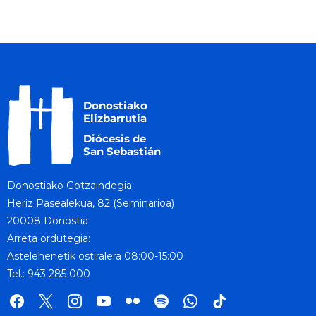
Donostiako Gotzaindegia
Heriz Pasealekua, 82 (Seminarioa)
20008 Donostia
Arreta ordutegia:
Astelehenetik ostiralera 08:00-15:00
Tel.: 943 285 000
facebook
x
instagram
youtube
flickr
spotify
whatsapp
tik