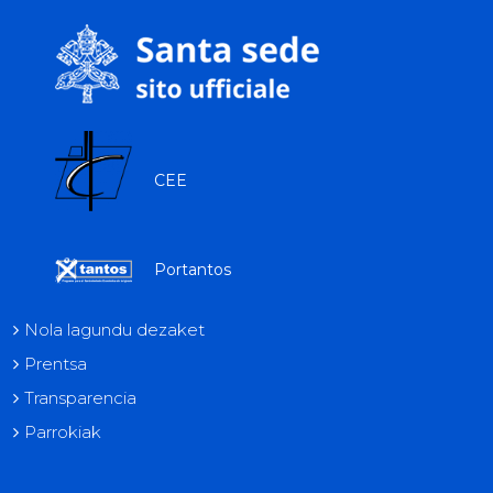
tok
CEE
Portantos
Nola lagundu dezaket
Prentsa
Transparencia
Parrokiak