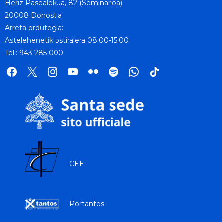
Heriz Pasealekua, 82 (Seminarioa)
20008 Donostia
Arreta ordutegia:
Astelehenetik ostiralera 08:00-15:00
Tel.: 943 285 000
facebook
x
instagram
youtube
flickr
spotify
whatsapp
tik
tok
CEE
Portantos