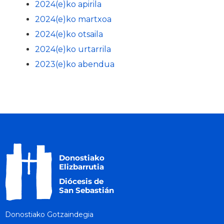
2024(e)ko apirila
2024(e)ko martxoa
2024(e)ko otsaila
2024(e)ko urtarrila
2023(e)ko abendua
Donostiako Gotzaindegia