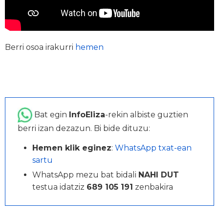
Berri osoa irakurri
hemen
Bat egin
InfoEliza
-rekin albiste guztien
berri izan dezazun. Bi bide dituzu:
Hemen klik eginez
:
WhatsApp txat-ean
sartu
WhatsApp mezu bat bidali
NAHI DUT
testua idatziz
689 105 191
zenbakira