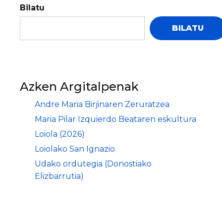
Bilatu
BILATU
Azken Argitalpenak
Andre Maria Birjinaren Zeruratzea
Maria Pilar Izquierdo Beataren eskultura
Loiola (2026)
Loiolako San Ignazio
Udako ordutegia (Donostiako
Elizbarrutia)