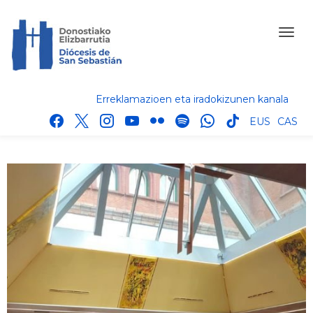
Erreklamazioen eta iradokizunen kanala
facebook
x
instagram
youtube
flickr
spotify
whatsapp
tik
EUS
CAS
tok