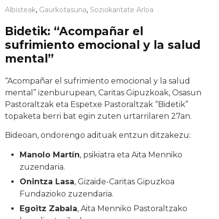
Albisteak
,
Gaurkotasuna
,
Soziokaritate Arloa
Bidetik: “Acompañar el
sufrimiento emocional y la salud
mental”
“Acompañar el sufrimiento emocional y la salud
mental” izenburupean, Caritas Gipuzkoak, Osasun
Pastoraltzak eta Espetxe Pastoraltzak “Bidetik”
topaketa berri bat egin zuten urtarrilaren 27an.
Bideoan, ondorengo adituak entzun ditzakezu:
Manolo Martín
, psikiatra eta Aita Menniko
zuzendaria.
Onintza Lasa
, Gizaide-Caritas Gipuzkoa
Fundazioko zuzendaria.
Egoitz Zabala
, Aita Menniko Pastoraltzako