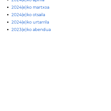
2024(e)ko martxoa
2024(e)ko otsaila
2024(e)ko urtarrila
2023(e)ko abendua