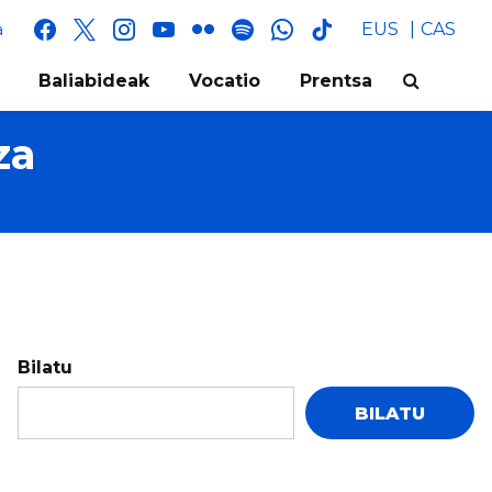
facebook
x
instagram
youtube
flickr
spotify
whatsapp
tik
EUS
CAS
a
tok
Baliabideak
Vocatio
Prentsa
za
Bilatu
BILATU