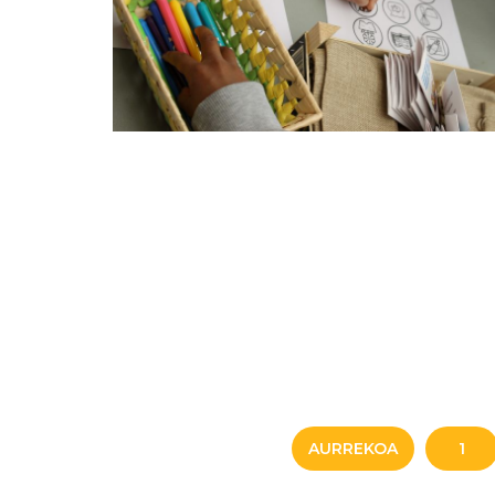
AURREKOA
1