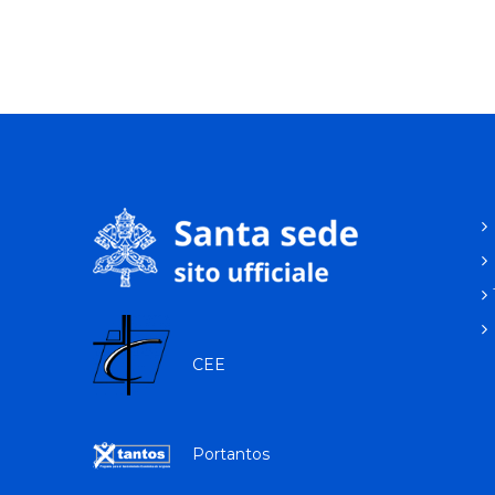
CEE
Portantos