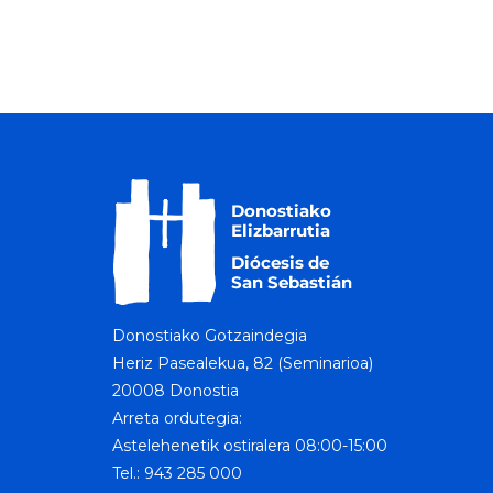
Donostiako Gotzaindegia
Heriz Pasealekua, 82 (Seminarioa)
20008 Donostia
Arreta ordutegia:
Astelehenetik ostiralera 08:00-15:00
Tel.: 943 285 000