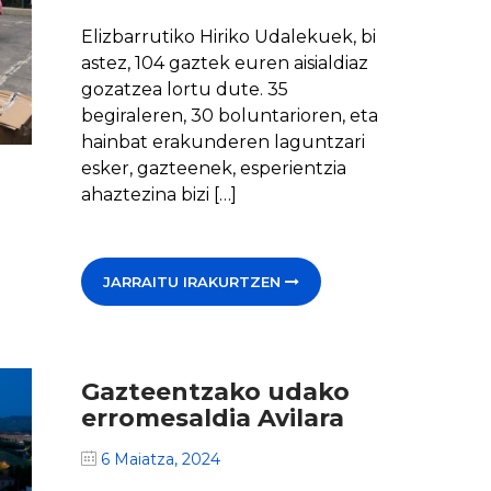
Elizbarrutiko Hiriko Udalekuek, bi
astez, 104 gaztek euren aisialdiaz
gozatzea lortu dute. 35
begiraleren, 30 boluntarioren, eta
hainbat erakunderen laguntzari
esker, gazteenek, esperientzia
ahaztezina bizi […]
JARRAITU IRAKURTZEN
Gazteentzako udako
erromesaldia Avilara
6 Maiatza, 2024