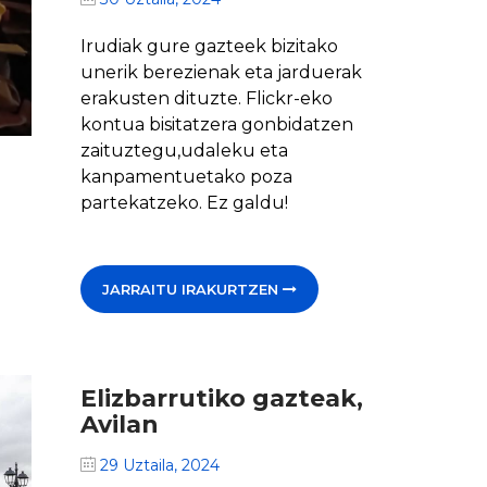
Irudiak gure gazteek bizitako
unerik berezienak eta jarduerak
erakusten dituzte. Flickr-eko
kontua bisitatzera gonbidatzen
zaituztegu,udaleku eta
kanpamentuetako poza
partekatzeko. Ez galdu!
JARRAITU IRAKURTZEN
Elizbarrutiko gazteak,
Avilan
29 Uztaila, 2024