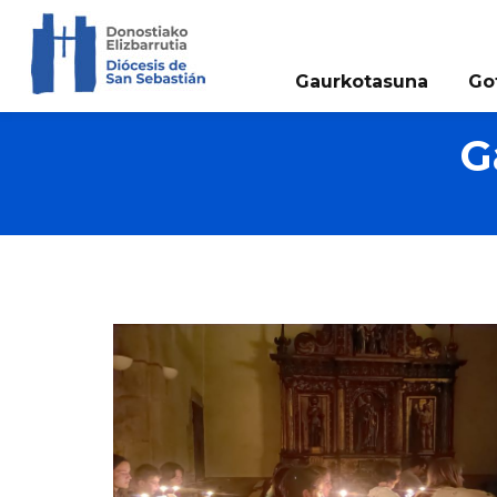
Gaurkotasuna
Go
G