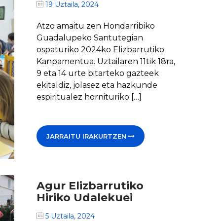
19 Uztaila, 2024
Atzo amaitu zen Hondarribiko
Guadalupeko Santutegian
ospaturiko 2024ko Elizbarrutiko
Kanpamentua. Uztailaren 11tik 18ra,
9 eta 14 urte bitarteko gazteek
ekitaldiz, jolasez eta hazkunde
espiritualez hornituriko […]
JARRAITU IRAKURTZEN
Agur Elizbarrutiko
Hiriko Udalekuei
5 Uztaila, 2024