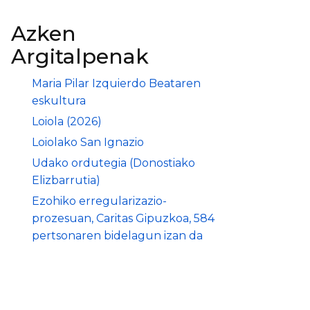
Azken
Argitalpenak
Maria Pilar Izquierdo Beataren
eskultura
Loiola (2026)
Loiolako San Ignazio
Udako ordutegia (Donostiako
Elizbarrutia)
Ezohiko erregularizazio-
prozesuan, Caritas Gipuzkoa, 584
pertsonaren bidelagun izan da