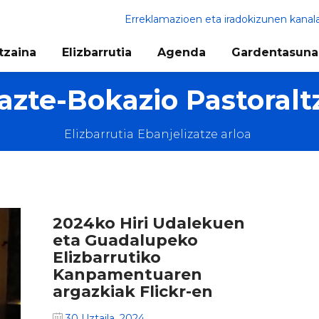
Erreklamazioen eta iradokizunen kanal
tzaina
Elizbarrutia
Agenda
Gardentasuna
azte-Bokazio Pastoralt
Elizbarrutia
Ebanjelizatze arloa
2024ko Hiri Udalekuen
eta Guadalupeko
Elizbarrutiko
Kanpamentuaren
argazkiak Flickr-en
30 Uztaila, 2024