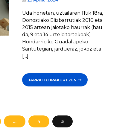
25 Apirila, 2024
Uda honetan, uztailaren 11tik 18ra,
Donostiako Elizbarrutiak 2010 eta
2015 artean jaiotako haurrak (hau
da, 9 eta 14 urte bitartekoak)
Hondarribiko Guadalupeko
Santutegian, jardueraz, jokoz eta
[…]
JARRAITU IRAKURTZEN
…
4
5