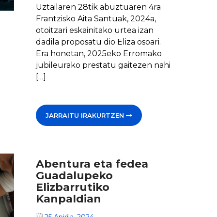
Uztailaren 28tik abuztuaren 4ra
Frantzisko Aita Santuak, 2024a,
otoitzari eskainitako urtea izan
dadila proposatu dio Eliza osoari.
Era honetan, 2025eko Erromako
jubileurako prestatu gaitezen nahi
[…]
JARRAITU IRAKURTZEN
Abentura eta fedea
Guadalupeko
Elizbarrutiko
Kanpaldian