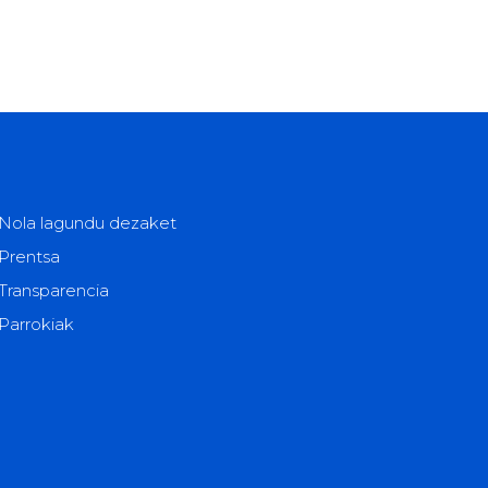
Nola lagundu dezaket
Prentsa
Transparencia
Parrokiak