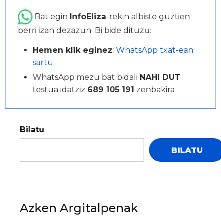
Bat egin
InfoEliza
-rekin albiste guztien
berri izan dezazun. Bi bide dituzu:
Hemen klik eginez
:
WhatsApp txat-ean
sartu
WhatsApp mezu bat bidali
NAHI DUT
testua idatziz
689 105 191
zenbakira
Bilatu
BILATU
Azken Argitalpenak