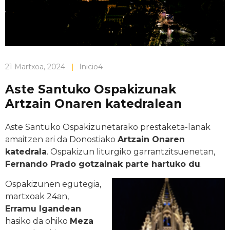
21 Martxoa, 2024
|
Inicio4
Aste Santuko Ospakizunak
Artzain Onaren katedralean
Aste Santuko Ospakizunetarako prestaketa-lanak
amaitzen ari da Donostiako
Artzain Onaren
katedrala
. Ospakizun liturgiko garrantzitsuenetan,
Fernando Prado gotzainak parte hartuko du
.
Ospakizunen egutegia,
martxoak 24an,
Erramu Igandean
hasiko da ohiko
Meza