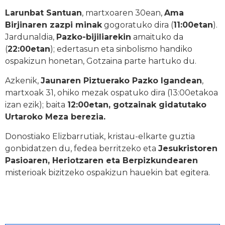
Larunbat Santuan
, martxoaren 30ean,
Ama
Birjinaren zazpi minak
gogoratuko dira (
11:00etan
).
Jardunaldia,
Pazko-bijiliarekin
amaituko da
(
22:00etan
); edertasun eta sinbolismo handiko
ospakizun honetan, Gotzaina parte hartuko du.
Azkenik,
Jaunaren Piztuerako Pazko Igandean
,
martxoak 31, ohiko mezak ospatuko dira (13:00etakoa
izan ezik); baita
12:00etan, gotzainak gidatutako
Urtaroko Meza berezia.
Donostiako Elizbarrutiak, kristau-elkarte guztia
gonbidatzen du, fedea berritzeko eta
Jesukristoren
Pasioaren, Heriotzaren eta Berpizkundearen
misterioak bizitzeko ospakizun hauekin bat egitera.