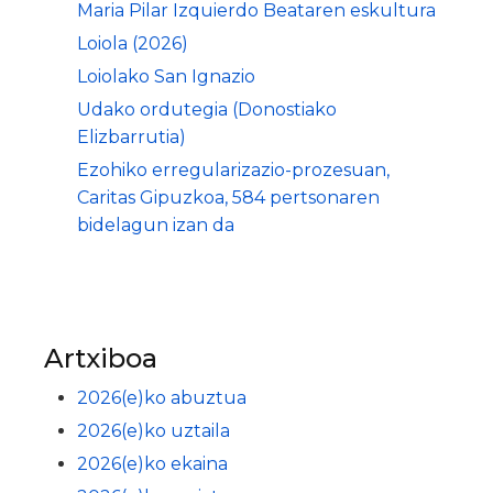
Maria Pilar Izquierdo Beataren eskultura
Loiola (2026)
Loiolako San Ignazio
Udako ordutegia (Donostiako
Elizbarrutia)
Ezohiko erregularizazio-prozesuan,
Caritas Gipuzkoa, 584 pertsonaren
bidelagun izan da
Artxiboa
2026(e)ko abuztua
2026(e)ko uztaila
2026(e)ko ekaina