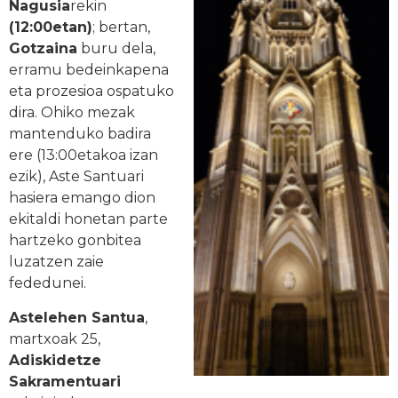
Nagusia
rekin
(12:00etan)
; bertan,
Gotzaina
buru dela,
erramu bedeinkapena
eta prozesioa ospatuko
dira. Ohiko mezak
mantenduko badira
ere (13:00etakoa izan
ezik), Aste Santuari
hasiera emango dion
ekitaldi honetan parte
hartzeko gonbitea
luzatzen zaie
fededunei.
Astelehen Santua
,
martxoak 25,
Adiskidetze
Sakramentuari