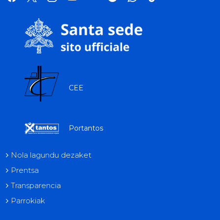
tok
CEE
Portantos
Nola lagundu dezaket
Prentsa
Transparencia
Parrokiak