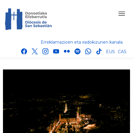
Erreklamazioen eta iradokizunen kanala
facebook
x
instagram
youtube
flickr
spotify
whatsapp
tik
EUS
CAS
tok