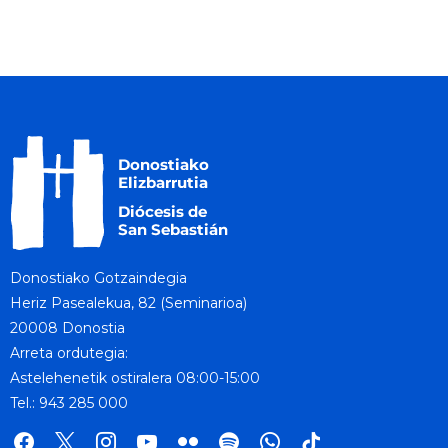
Donostiako Gotzaindegia
Heriz Pasealekua, 82 (Seminarioa)
20008 Donostia
Arreta ordutegia:
Astelehenetik ostiralera 08:00-15:00
Tel.: 943 285 000
facebook
x
instagram
youtube
flickr
spotify
whatsapp
tik