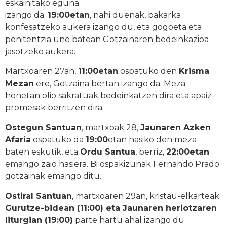
eskainitako eguna
izango da.
19:00etan
, nahi duenak, bakarka
konfesatzeko aukera izango du, eta gogoeta eta
penitentzia une batean Gotzainaren bedeinkazioa
jasotzeko aukera.
Martxoaren 27an,
11:00etan
ospatuko den
Krisma
Mezan
ere, Gotzaina bertan izango da. Meza
honetan olio sakratuak bedeinkatzen dira eta apaiz-
promesak berritzen dira.
Ostegun Santuan
, martxoak 28,
Jaunaren Azken
Afaria
ospatuko da
19:00
etan hasiko den meza
baten eskutik, eta
Ordu Santua
, berriz,
22:00etan
emango zaio hasiera. Bi ospakizunak Fernando Prado
gotzainak emango ditu.
Ostiral Santuan
, martxoaren 29an, kristau-elkarteak
Gurutze-bidean (11:00) eta Jaunaren heriotzaren
liturgian (19:00)
parte hartu ahal izango du.