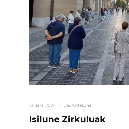
21 Iraila, 2024
|
Gaurkotasuna
Isilune Zirkuluak