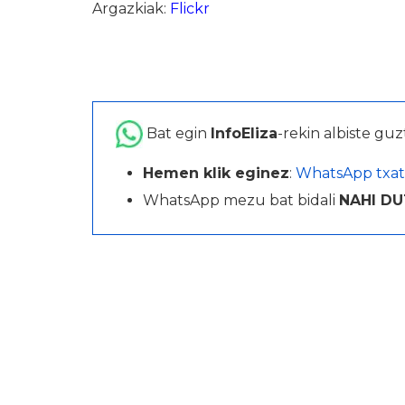
Argazkiak:
Flickr
Bat egin
InfoEliza
-rekin albiste guz
Hemen klik eginez
:
WhatsApp txat
WhatsApp mezu bat bidali
NAHI DU