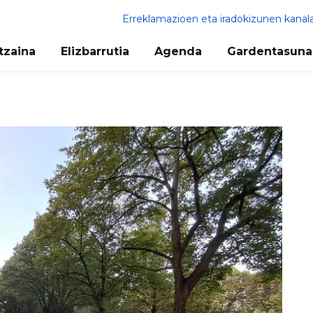
Erreklamazioen eta iradokizunen kanal
tzaina
Elizbarrutia
Agenda
Gardentasuna