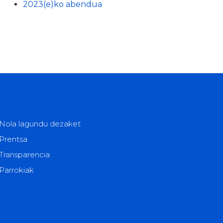
2023(e)ko abendua
Nola lagundu dezaket
Prentsa
Transparencia
Parrokiak