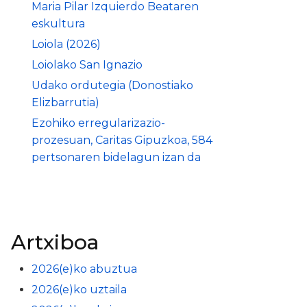
Maria Pilar Izquierdo Beataren
eskultura
Loiola (2026)
Loiolako San Ignazio
Udako ordutegia (Donostiako
Elizbarrutia)
Ezohiko erregularizazio-
prozesuan, Caritas Gipuzkoa, 584
pertsonaren bidelagun izan da
Artxiboa
2026(e)ko abuztua
2026(e)ko uztaila