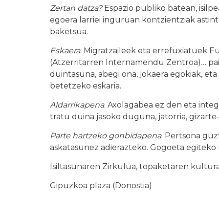
Zertan datza?
Espazio publiko batean, isilpe
egoera larriei inguruan kontzientziak asti
baketsua.
Eskaera
. Migratzaileek eta errefuxiatuek E
(Atzerritarren Internamendu Zentroa)… pai
duintasuna, abegi ona, jokaera egokiak, et
betetzeko eskaria.
Aldarrikapena
. Axolagabea ez den eta inte
tratu duina jasoko duguna, jatorria, gizart
Parte hartzeko gonbidapena
. Pertsona guz
askatasunez adierazteko. Gogoeta egiteko
Isiltasunaren Zirkulua, topaketaren kultur
Gipuzkoa plaza (Donostia)