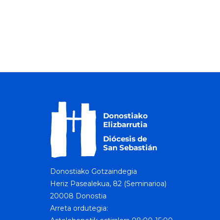
Donostiako Gotzaindegia
Heriz Pasealekua, 82 (Seminarioa)
20008 Donostia
Arreta ordutegia: