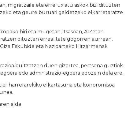
an, migratzaile eta errefuxiatu askok bizi dituzten
ntzeko eta geure buruari galdetzeko elkarretaratze
uropako hiri eta mugetan, itsasoan, AIZetan
ratzen dituzten errealitate gogorren aurrean,
a Giza Eskubide eta Nazioarteko Hitzarmenak
grazioa bultzatzen duen gizartea, pertsona guztiok
e-egoera edo administrazio-egoera edozein dela ere.
tiei, harrerarekiko elkartasuna eta konpromisoa
 unea.
aren alde