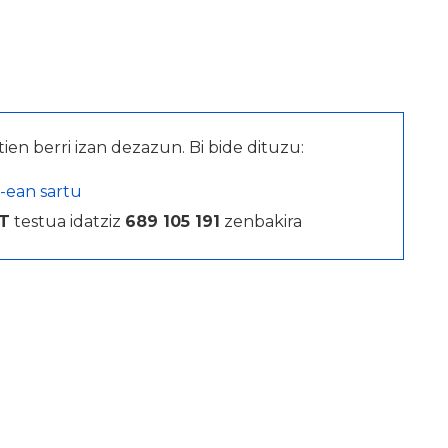
tien berri izan dezazun. Bi bide dituzu:
-ean sartu
T
testua idatziz
689 105 191
zenbakira