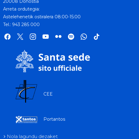
20008 Donostia
Arreta ordutegia:
Astelehenetik ostiralera 08:00-15:00
Tel.: 943 285 000
facebook
x
instagram
youtube
flickr
spotify
whatsapp
tik
tok
CEE
Portantos
Nola lagundu dezaket