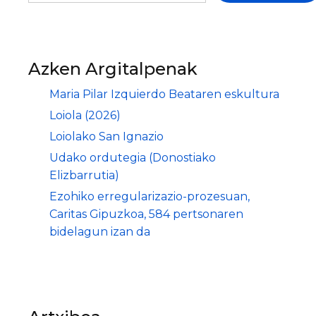
Azken Argitalpenak
Maria Pilar Izquierdo Beataren eskultura
Loiola (2026)
Loiolako San Ignazio
Udako ordutegia (Donostiako
Elizbarrutia)
Ezohiko erregularizazio-prozesuan,
Caritas Gipuzkoa, 584 pertsonaren
bidelagun izan da