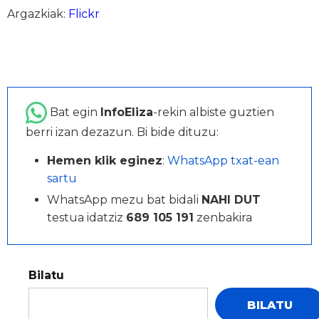
Argazkiak:
Flickr
Bat egin
InfoEliza
-rekin albiste guztien
berri izan dezazun. Bi bide dituzu:
Hemen klik eginez
:
WhatsApp txat-ean
sartu
WhatsApp mezu bat bidali
NAHI DUT
testua idatziz
689 105 191
zenbakira
Bilatu
BILATU