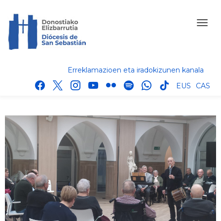
Erreklamazioen eta iradokizunen kanala
facebook
x
instagram
youtube
flickr
spotify
whatsapp
tik
EUS
CAS
tok