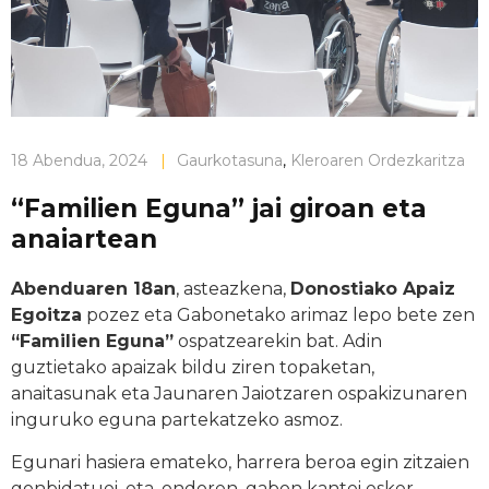
18 Abendua, 2024
|
Gaurkotasuna
,
Kleroaren Ordezkaritza
“Familien Eguna” jai giroan eta
anaiartean
Abenduaren 18an
, asteazkena,
Donostiako Apaiz
Egoitza
pozez eta Gabonetako arimaz lepo bete zen
“Familien Eguna”
ospatzearekin bat. Adin
guztietako apaizak bildu ziren topaketan,
anaitasunak eta Jaunaren Jaiotzaren ospakizunaren
inguruko eguna partekatzeko asmoz.
Egunari hasiera emateko, harrera beroa egin zitzaien
gonbidatuei, eta, ondoren, gabon kantei esker,