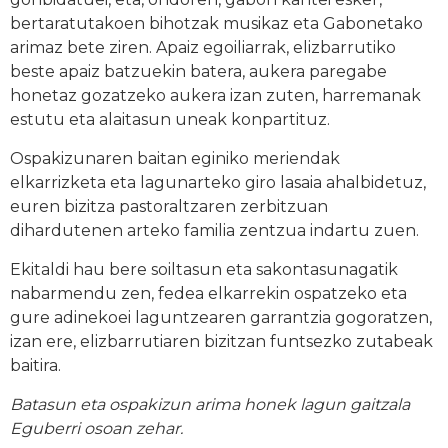
bertaratutakoen bihotzak musikaz eta Gabonetako
arimaz bete ziren. Apaiz egoiliarrak, elizbarrutiko
beste apaiz batzuekin batera, aukera paregabe
honetaz gozatzeko aukera izan zuten, harremanak
estutu eta alaitasun uneak konpartituz.
Ospakizunaren baitan eginiko meriendak
elkarrizketa eta lagunarteko giro lasaia ahalbidetuz,
euren bizitza pastoraltzaren zerbitzuan
dihardutenen arteko familia zentzua indartu zuen.
Ekitaldi hau bere soiltasun eta sakontasunagatik
nabarmendu zen, fedea elkarrekin ospatzeko eta
gure adinekoei laguntzearen garrantzia gogoratzen,
izan ere, elizbarrutiaren bizitzan funtsezko zutabeak
baitira.
Batasun eta ospakizun arima honek lagun gaitzala
Eguberri osoan zehar.