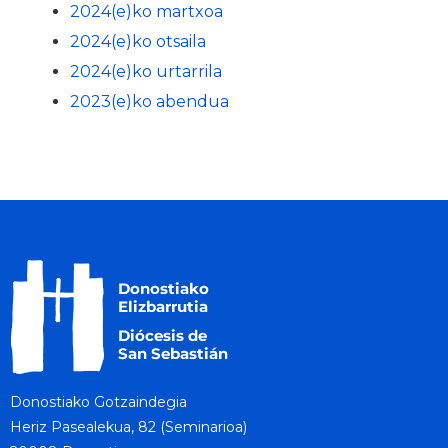
2024(e)ko martxoa
2024(e)ko otsaila
2024(e)ko urtarrila
2023(e)ko abendua
Donostiako Gotzaindegia
Heriz Pasealekua, 82 (Seminarioa)