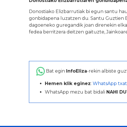
Donostiako Elizbarrutiaren gonbidapen
Donostiako Elizbarrutiak bi egun santu h
gonbidapena luzatzen du. Santu Guztien 
dagoeneko guregandik joan direnekin elkar
fedea berritzera deitzen gaituzte, Jainkoa
Bat egin
InfoEliza
-rekin albiste guz
Hemen klik eginez
:
WhatsApp txat
WhatsApp mezu bat bidali
NAHI DU