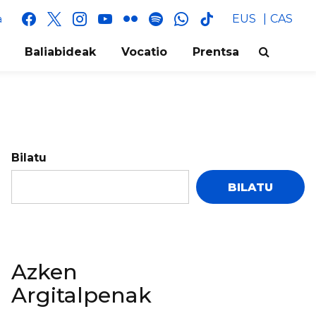
facebook
x
instagram
youtube
flickr
spotify
whatsapp
tik
EUS
CAS
a
tok
Baliabideak
Vocatio
Prentsa
Bilatu
BILATU
Azken
Argitalpenak