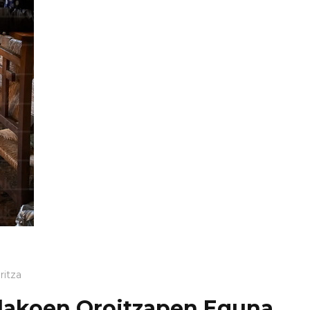
ritza
ldakoen Oroitzapen Eguna