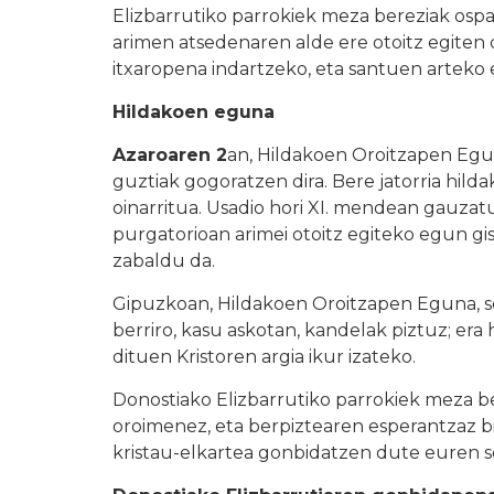
Elizbarrutiko parrokiek meza bereziak osp
arimen atsedenaren alde ere otoitz egiten 
itxaropena indartzeko, eta santuen arteko 
Hildakoen eguna
Azaroaren 2
an, Hildakoen Oroitzapen Egu
guztiak gogoratzen dira. Bere jatorria hild
oinarritua. Usadio hori XI. mendean gauzat
purgatorioan arimei otoitz egiteko egun gis
zabaldu da.
Gipuzkoan, Hildakoen Oroitzapen Eguna, sole
berriro, kasu askotan, kandelak piztuz; era
dituen Kristoren argia ikur izateko.
Donostiako Elizbarrutiko parrokiek meza 
oroimenez, eta berpiztearen esperantzaz bi
kristau-elkartea gonbidatzen dute euren se