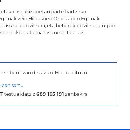
a
auetako ospakizunetan parte hartzeko
Egunak zein Hildakoen Oroitzapen Egunak
tasunean bizitzera, eta betiereko bizitzan dugun
ren errukian eta maitasunean fidatuz.
tien berri izan dezazun. Bi bide dituzu:
-ean sartu
T
testua idatziz
689 105 191
zenbakira