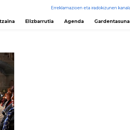
Erreklamazioen eta iradokizunen kanal
tzaina
Elizbarrutia
Agenda
Gardentasuna