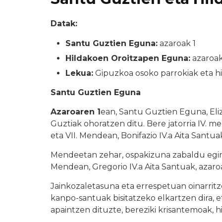
Datak:
Santu Guztien Eguna:
azaroak 1
Hildakoen Oroitzapen Eguna:
azaroak
Lekua:
Gipuzkoa osoko parrokiak eta hi
Santu Guztien Eguna
Azaroaren 1
ean, Santu Guztien Eguna, Eliz
Guztiak ohoratzen ditu. Bere jatorria IV. m
eta VII. Mendean, Bonifazio IV.a Aita Santua
Mendeetan zehar, ospakizuna zabaldu egin z
Mendean, Gregorio IV.a Aita Santuak, azaroar
Jainkozaletasuna eta errespetuan oinarrit
kanpo-santuak bisitatzeko elkartzen dira, e
apaintzen dituzte, bereziki krisantemoak, h