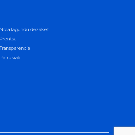
Nola lagundu dezaket
Prentsa
Transparencia
Parrokiak