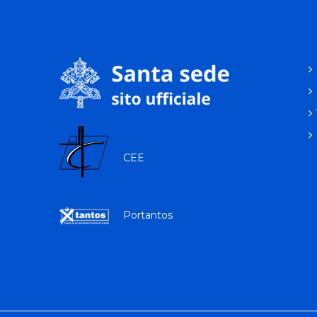
CEE
Portantos
p