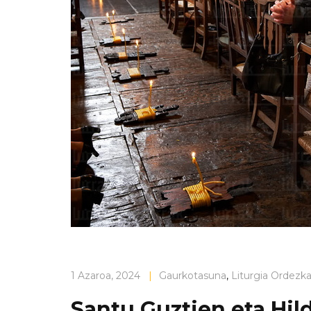
1 Azaroa, 2024
|
Gaurkotasuna
,
Liturgia Ordezka
Santu Guztien eta Hi