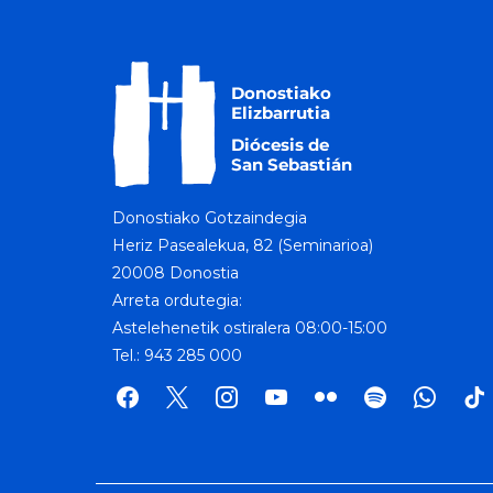
Donostiako Gotzaindegia
Heriz Pasealekua, 82 (Seminarioa)
20008 Donostia
Arreta ordutegia:
Astelehenetik ostiralera 08:00-15:00
Tel.: 943 285 000
facebook
x
instagram
youtube
flickr
spotify
whatsap
tik
tok