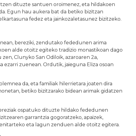
atzen dituzte santuen oroimenez, eta hildakoen
da. Egun hau aukera bat da betiko bizitzan
elkartasuna fedez eta jainkozaletasunez bizitzeko.
nean, bereziki, zendutako fededunen arima
akoen alde otoitz egiteko tradizio monastikoan dago
u zen, Clunyko San Odiloik, azaroaren 2a,
a ezarri zuenean. Ordutik, jaieguna Eliza osoan
mnea da, eta familiak hilerrietara joaten dira
 honetan, betiko bizitzarako bidean arimak gidatzen
bereziak ospatuko dituzte hildako fededunen
zitzearen garrantzia gogoratzeko, apaizek,
nitarteko eta lagun zenduen alde otoitz egitera.