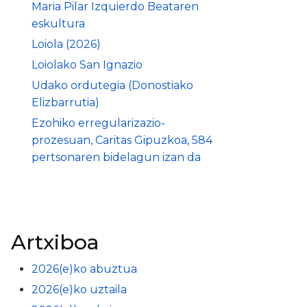
Maria Pilar Izquierdo Beataren
eskultura
Loiola (2026)
Loiolako San Ignazio
Udako ordutegia (Donostiako
Elizbarrutia)
Ezohiko erregularizazio-
prozesuan, Caritas Gipuzkoa, 584
pertsonaren bidelagun izan da
Artxiboa
2026(e)ko abuztua
2026(e)ko uztaila