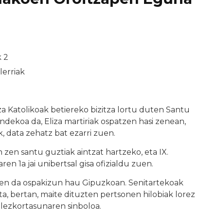
 2
lerriak
a Katolikoak betiereko bizitza lortu duten Santu
endekoa da, Eliza martiriak ospatzen hasi zenean,
k, data zehatz bat ezarri zuen.
en santu guztiak aintzat hartzeko, eta IX.
en 1a jai unibertsal gisa ofizialdu zuen.
zen da ospakizun hau Gipuzkoan. Senitartekoak
ta, bertan, maite dituzten pertsonen hilobiak lorez
ilezkortasunaren sinboloa.