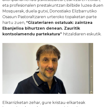
eta profesionalen prestakuntzan ibilbide luzea duen
Mosquerak, duela gutxi, Donostiako Elizbarrutiko
Osasun Pastoraltzaren urteroko topaketan parte
hartu zuen,
“Gizateriaren ostatuak: zaintzea
Ebanjelioa bihurtzen denean. Zauritik
kontsolamendu partekatura”
hitzaldiaren eskutik.
Elkarrizketan zehar, gure kristau-elkarteak