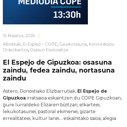
15 Maiatza, 2026
|
Albisteak
,
El Espejo – COPE
,
Gaurkotasuna
,
Komunikazio
Ordezkaritza
,
Osasun Pastoraltza
El Espejo de Gipuzkoa: osasuna
zaindu, fedea zaindu, nortasuna
zaindu
Astero, Donostiako Elizbarrutiak,
El Espejo de
Gipuzkoa
irratsaioa eskaintzen du COPE Gipuzkoan,
gure lurraldeko Elizaren bizitzari, elkarteei,
lekukotasunei, pastoral ekimenei, gizarte
errealitateei, kultur lanei… eskainitako saioa, alegia.