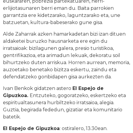
euskararen, pobrezia partekatuaren, herri-
erlijiotasunaren berri eman du. Baita parrokien
garrantzia ere kidetzarako, laguntzarako eta, une
batzuetan, kultura-babeserako gune gisa.
Alde Zaharrak azken hamarkadetan bizi izan dituen
aldaketei buruzko hausnarketa ere egin du
irratsaioak: bizilagunen galera, presio turistikoa,
gentrifikazioa, eta arimadun lekuak, dekoratu soil
bihurtzeko duten arriskua. Horren aurrean, memoria,
auzoetako benetako bizitza eskertu, zaindu eta
defendatzeko gonbidapen gisa aurkezten da.
Ivan Benkok gidatzen astero
El Espejo de
Gipuzkoa.
Entzuteko, gogoratzeko, eskertzeko eta
espiritualtasunera hurbiltzeko irratsaioa, alegia.
Guztia, begirada fededun, gizatiar eta komunitario
batetik.
El Espejo de Gipuzkoa
: ostiralero, 13:30ean.