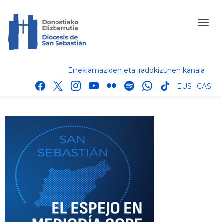
Erreklamazioen eta iradokizunen kanala
facebook
x
instagram
youtube
flickr
spotify
whatsapp
tik
EUS
CAS
tok