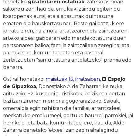
benetako
gizateriaren ostatuak
izateko asmoan
sakondu zen: hau da, errukiak, zaindu egiten du,
itxaropenak eutsi, eta alaitasunak duintasuna
ematen dio hauskortasunari. Beste gai batzuk ere
jorratu ziren, hala nola, artatzearen eta zaintzearen
arteko aldea; gaixoaren edo mendekotasuna duen
pertsonaren balioa; familia zaintzaileen zeregina; eta
parrokietan, komunitateetan eta pastoral
zerbitzuetan “samurtasuna antolatzeko” premia edo
beharra.
Ostiral honetako,
maiatzak 15, irratsaioan,
El Espejo
de Gipuzkoa,
Donostiako Alde Zaharrari keinuka
aritu zaio. Ez ikuspegi turistikotik, baizik eta bertan
bizi izan zirenen memoria gogorarazteko. Saioak,
omenaldia egin nahi izan die familiei, arrantzaleei,
merkatuko emakumeei, portuko haurrei, parrokiei, jai
herrikoiei, eta baita komunitateei ere, hau da, Alde
Zaharra benetako ‘etxea’ izan zedin ahalegindu