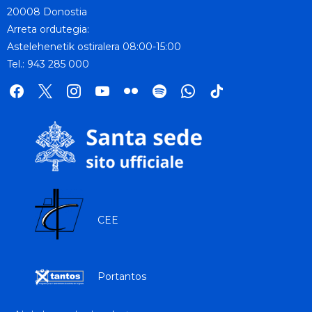
20008 Donostia
Arreta ordutegia:
Astelehenetik ostiralera 08:00-15:00
Tel.: 943 285 000
facebook
x
instagram
youtube
flickr
spotify
whatsapp
tik
tok
CEE
Portantos