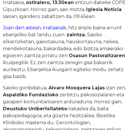
Irratsaioa,
ostiralero, 13:30ean
entzun daiteke COPE
Gipuzkoan. Horrez gain, saio motza,
Iglesia Noticia
saioan, igandero zabaltzen da, 09:45ean.
Joan den astean, irratsaioak
, hitz sinple baina arrunt
ebanjeliko bat landu zuen:
zaintza.
Saioko
elkarrizketan, gaixotasuna, hauskortasuna, nekea,
mendekotasuna, bakardadea, edo bizitza amaierako
egoeren zaintza jorratu zen
Osasun Pastoraltzaren
ikuspegitik. Ez zen zaintza zeregin gisa bakarrik
aurkeztu, Ebanjelioa ikusgarri egiteko modu zehatz
gisa baizik.
Saioko gonbidatua,
Alvaro Mosquera Lajas
izan zen,
Aspaldiko Fundazioko
zerbitzu psikosozialaren eta
garapen komunitarioaren arduraduna. Horrez gain,
Deustuko Unibertsitateko
irakaslea da, baita
psikopedagogoa, eta gizarte hezitzailea. Bioetika
Klinikoko masterra du. Gerontologian,
akonpainamendu psikosozialean, zaintzaren etikan,