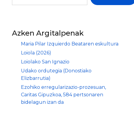
Azken Argitalpenak
Maria Pilar Izquierdo Beataren eskultura
Loiola (2026)
Loiolako San Ignazio
Udako ordutegia (Donostiako
Elizbarrutia)
Ezohiko erregularizazio-prozesuan,
Caritas Gipuzkoa, 584 pertsonaren
bidelagun izan da