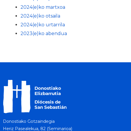
2024(e)ko martxoa
2024(e)ko otsaila
2024(e)ko urtarrila
2023(e)ko abendua
Donostiako Gotzaindegia
Heriz Pasealekua, 82 (Seminarioa)