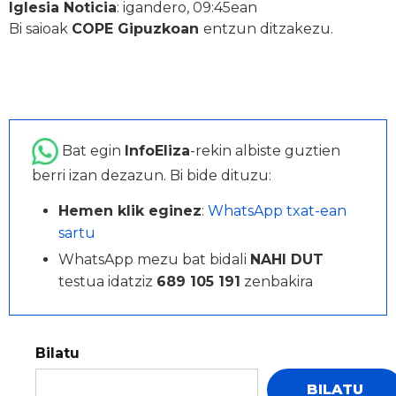
Iglesia Noticia
: igandero, 09:45ean
Bi saioak
COPE Gipuzkoan
entzun ditzakezu.
Bat egin
InfoEliza
-rekin albiste guztien
berri izan dezazun. Bi bide dituzu:
Hemen klik eginez
:
WhatsApp txat-ean
sartu
WhatsApp mezu bat bidali
NAHI DUT
testua idatziz
689 105 191
zenbakira
Bilatu
BILATU