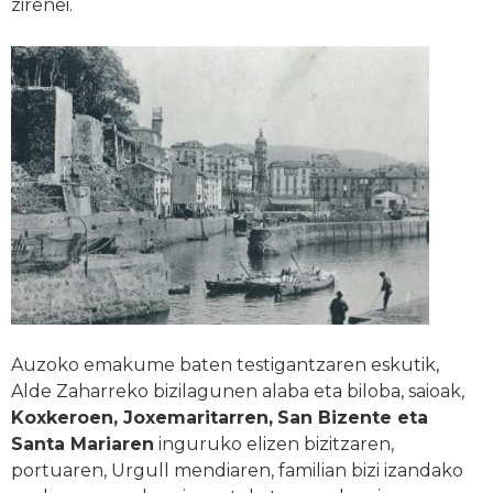
zirenei.
Auzoko emakume baten testigantzaren eskutik,
Alde Zaharreko bizilagunen alaba eta biloba, saioak,
Koxkeroen, Joxemaritarren,
San Bizente eta
Santa Mariaren
inguruko elizen bizitzaren,
portuaren, Urgull mendiaren, familian bizi izandako