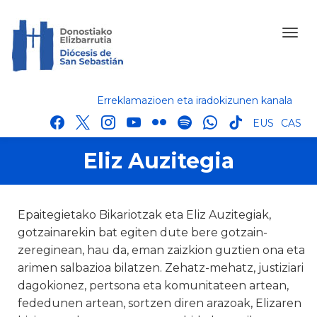
Erreklamazioen eta iradokizunen kanala
facebook
x
instagram
youtube
flickr
spotify
whatsapp
tik
EUS
CAS
tok
Eliz Auzitegia
Epaitegietako Bikariotzak eta Eliz Auzitegiak,
gotzainarekin bat egiten dute bere gotzain-
zereginean, hau da, eman zaizkion guztien ona eta
arimen salbazioa bilatzen. Zehatz-mehatz, justiziari
dagokionez, pertsona eta komunitateen artean,
fededunen artean, sortzen diren arazoak, Elizaren