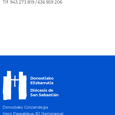
Tlf. 943 273 819 / 636 959 206
Donostiako Gotzaindegia
Heriz Pasealekua, 82 (Seminarioa)