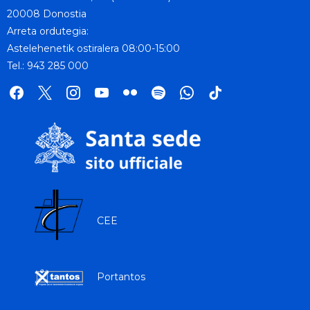
20008 Donostia
Arreta ordutegia:
Astelehenetik ostiralera 08:00-15:00
Tel.: 943 285 000
facebook
x
instagram
youtube
flickr
spotify
whatsapp
tik
tok
CEE
Portantos