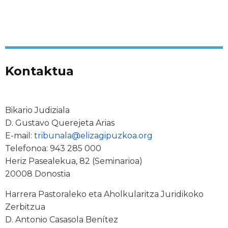
Kontaktua
Bikario Judiziala
D. Gustavo Querejeta Arias
E-mail:
tribunala@elizagipuzkoa.org
Telefonoa: 943 285 000
Heriz Pasealekua, 82 (Seminarioa)
20008 Donostia
Harrera Pastoraleko eta Aholkularitza Juridikoko
Zerbitzua
D. Antonio Casasola Benítez