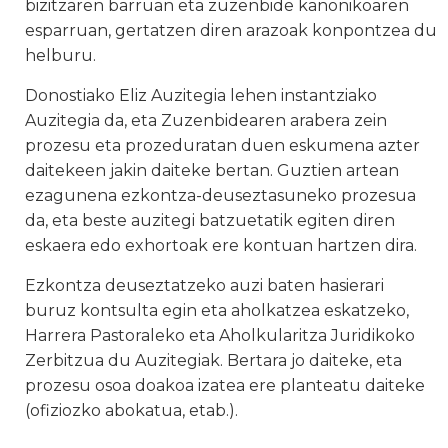
bizitzaren barruan eta zuzenbide kanonikoaren
esparruan, gertatzen diren arazoak konpontzea du
helburu.
Donostiako Eliz Auzitegia lehen instantziako
Auzitegia da, eta Zuzenbidearen arabera zein
prozesu eta prozeduratan duen eskumena azter
daitekeen jakin daiteke bertan. Guztien artean
ezagunena ezkontza-deuseztasuneko prozesua
da, eta beste auzitegi batzuetatik egiten diren
eskaera edo exhortoak ere kontuan hartzen dira.
Ezkontza deuseztatzeko auzi baten hasierari
buruz kontsulta egin eta aholkatzea eskatzeko,
Harrera Pastoraleko eta Aholkularitza Juridikoko
Zerbitzua du Auzitegiak. Bertara jo daiteke, eta
prozesu osoa doakoa izatea ere planteatu daiteke
(ofiziozko abokatua, etab.).