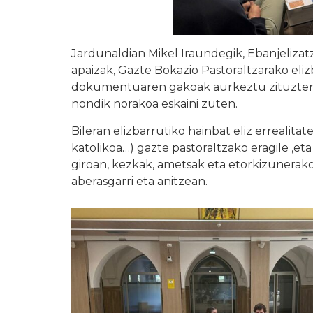
Jardunaldian Mikel Iraundegik, Ebanjeliza
apaizak, Gazte Bokazio Pastoraltzarako eliz
dokumentuaren gakoak aurkeztu zituzten, 
nondik norakoa eskaini zuten.
Bileran elizbarrutiko hainbat eliz errealit
katolikoa…) gazte pastoraltzako eragile ,et
giroan, kezkak, ametsak eta etorkizunerak
aberasgarri eta anitzean.