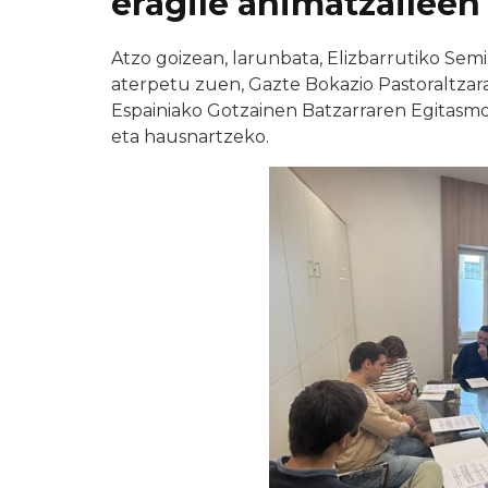
eragile animatzaileen
Atzo goizean, larunbata, Elizbarrutiko Se
aterpetu zuen, Gazte Bokazio Pastoraltzara
Espainiako Gotzainen Batzarraren Egitasm
eta hausnartzeko.