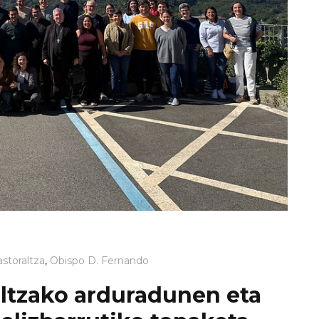
storaltza
,
Obispo D. Fernando
altzako arduradunen eta