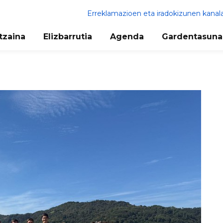
Erreklamazioen eta iradokizunen kanal
tzaina
Elizbarrutia
Agenda
Gardentasuna