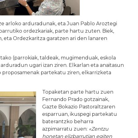
tze arloko arduradunak, eta Juan Pablo Aroztegi
barrutiko ordezkariak, parte hartu zuten. Biek,
eta Ordezkaritza garatzen ari den lanaren
atetako (parrokiak, taldeak, mugimenduak, eskola
a arduradun ugari izan ziren. Elkarlan eta anaitasun
o proposamenak partekatu ziren, elkarrizketa
Topaketan parte hartu zuen
Fernando Prado gotzainak,
Gazte Bokazio Pastoraltzaren
esparruan, ikuspegi partekatu
baterantzko beharra
azpimarratu zuen:
«Zentzu
honetan elizbarrutian egiten