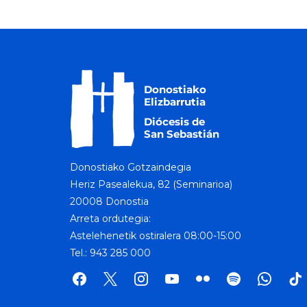
Donostiako Gotzaindegia
Heriz Pasealekua, 82 (Seminarioa)
20008 Donostia
Arreta ordutegia:
Astelehenetik ostiralera 08:00-15:00
Tel.: 943 285 000
facebook
x
instagram
youtube
flickr
spotify
whatsap
tik
tok