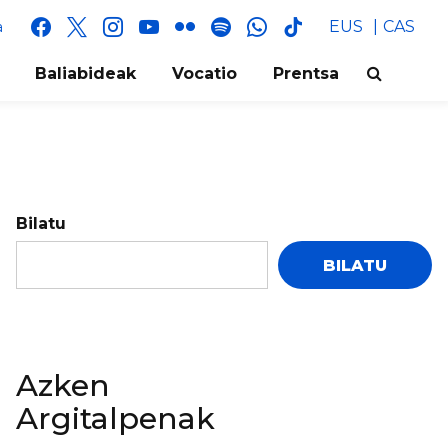
facebook
x
instagram
youtube
flickr
spotify
whatsapp
tik
EUS
CAS
a
tok
Baliabideak
Vocatio
Prentsa
Bilatu
BILATU
Azken
Argitalpenak