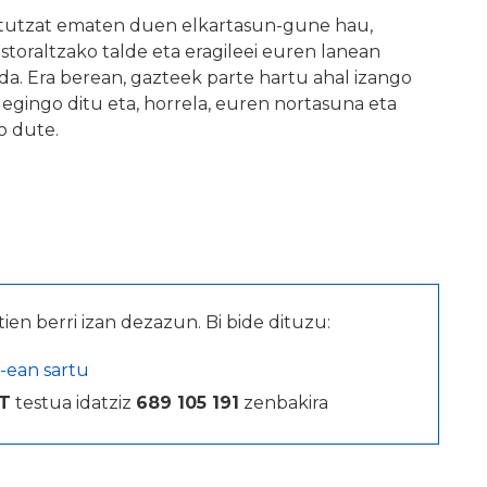
rtutzat ematen duen elkartasun-gune hau,
storaltzako talde eta eragileei euren lanean
da. Era berean, gazteek parte hartu ahal izango
gingo ditu eta, horrela, euren nortasuna eta
o dute.
tien berri izan dezazun. Bi bide dituzu:
-ean sartu
T
testua idatziz
689 105 191
zenbakira