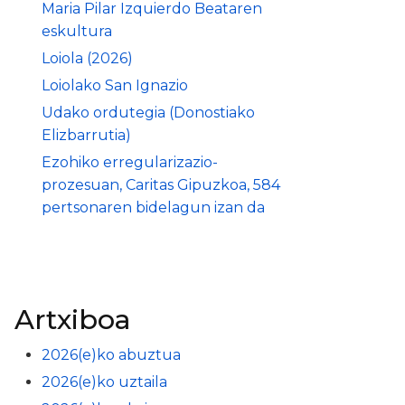
Maria Pilar Izquierdo Beataren
eskultura
Loiola (2026)
Loiolako San Ignazio
Udako ordutegia (Donostiako
Elizbarrutia)
Ezohiko erregularizazio-
prozesuan, Caritas Gipuzkoa, 584
pertsonaren bidelagun izan da
Artxiboa
2026(e)ko abuztua
2026(e)ko uztaila