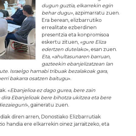
dugun guztia, elkarrekin egin
behar dugu»
, azpimarratu zuen.
Era berean, elizbarrutiko
errealitate ezberdinen
presentzia eta konpromisoa
eskertu zituen,
«gure Eliza
edertzen dutelako
», esan zuen.
Eta, «ahultasunaren barruan,
gazteekin ebanjelizatzean lan
ute. Israelgo hamabi tribuak bezalakoak gara,
herri bakarra osatzen baitugu
».
ak. «
Ebanjelioa ez dago gurea, bere zain
 dira Ebanjelioak bere bihotza ukitzea eta bere
diezaiegun!
», gaineratu zuen.
iak diren arren, Donostiako Elizbarrutiak
o handia ere elkarrekin oinez jarraitzeko, eta