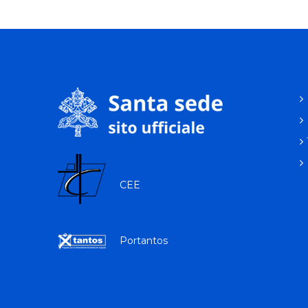
CEE
Portantos
p