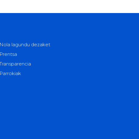
Nola lagundu dezaket
Prentsa
Transparencia
Parrokiak