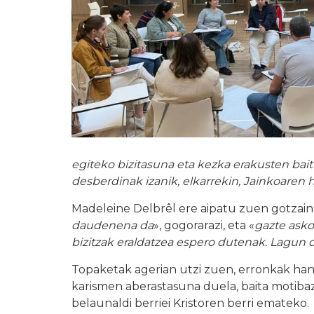
egiteko bizitasuna eta kezka erakusten bait
desberdinak izanik, elkarrekin, Jainkoaren 
Madeleine Delbrêl ere aipatu zuen gotzain
daudenena da
», gogorarazi, eta «
gazte asko
bizitzak eraldatzea espero dutenak. Lagun 
Topaketak agerian utzi zuen, erronkak hand
karismen aberastasuna duela, baita motibazi
belaunaldi berriei Kristoren berri emateko.