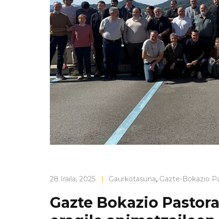
28 Iraila, 2025
|
Gaurkotasuna
,
Gazte-Bokazio Pa
Gazte Bokazio Pastor