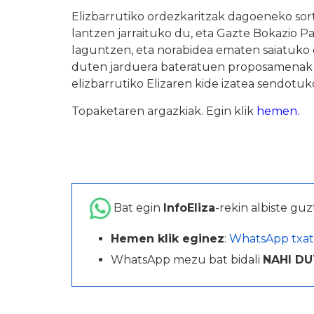
Elizbarrutiko ordezkaritzak dagoeneko so
lantzen jarraituko du, eta Gazte Bokazio Pa
laguntzen, eta norabidea ematen saiatuko 
duten jarduera bateratuen proposamenak e
elizbarrutiko Elizaren kide izatea sendotuk
Topaketaren argazkiak. Egin klik
hemen.
Bat egin
InfoEliza
-rekin albiste guz
Hemen klik eginez
:
WhatsApp txat
WhatsApp mezu bat bidali
NAHI DU