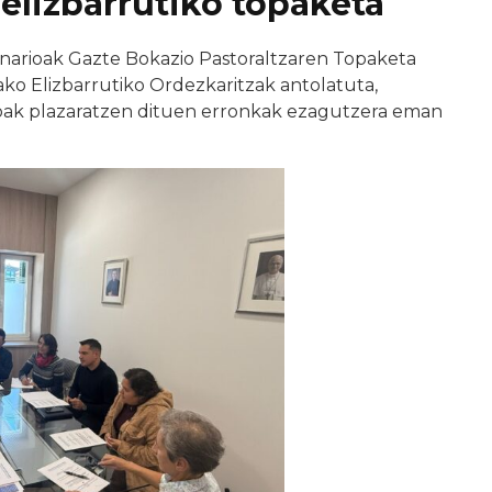
 elizbarrutiko topaketa
minarioak Gazte Bokazio Pastoraltzaren Topaketa
ko Elizbarrutiko Ordezkaritzak antolatuta,
oak plazaratzen dituen erronkak ezagutzera eman