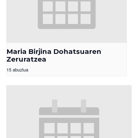
Maria Birjina Dohatsuaren
Zeruratzea
15 abuztua