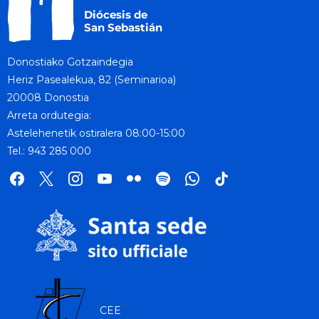
Donostiako Gotzaindegia
Heriz Pasealekua, 82 (Seminarioa)
20008 Donostia
Arreta ordutegia:
Astelehenetik ostiralera 08:00-15:00
Tel.: 943 285 000
facebook
x
instagram
youtube
flickr
spotify
whatsapp
tik
tok
CEE