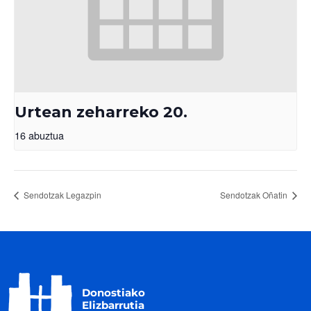
Urtean zeharreko 20.
16 abuztua
Sendotzak Legazpin
Sendotzak Oñatin