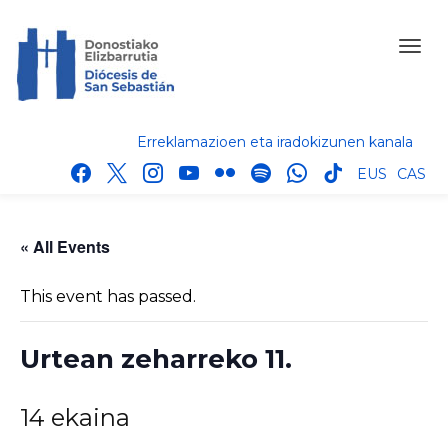
Erreklamazioen eta iradokizunen kanala
facebook
x
instagram
youtube
flickr
spotify
whatsapp
tik
EUS
CAS
tok
« All Events
This event has passed.
Urtean zeharreko 11.
14 ekaina