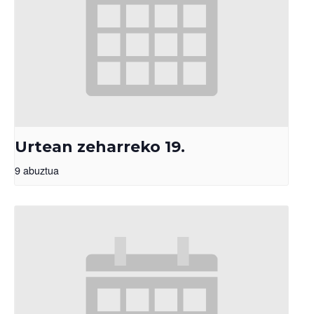
Urtean zeharreko 19.
9 abuztua