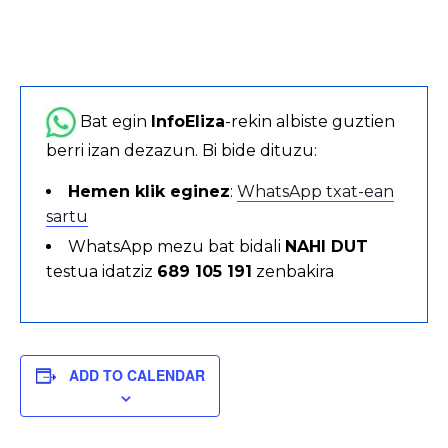
Bat egin
InfoEliza
-rekin albiste guztien
berri izan dezazun. Bi bide dituzu:
Hemen klik eginez
:
WhatsApp txat-ean
sartu
WhatsApp mezu bat bidali
NAHI DUT
testua idatziz
689 105 191
zenbakira
ADD TO CALENDAR