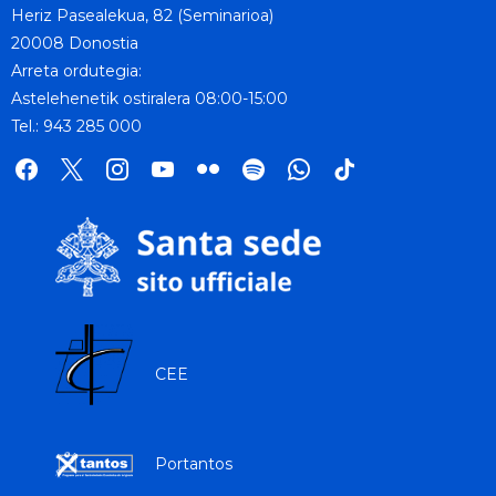
Heriz Pasealekua, 82 (Seminarioa)
20008 Donostia
Arreta ordutegia:
Astelehenetik ostiralera 08:00-15:00
Tel.: 943 285 000
facebook
x
instagram
youtube
flickr
spotify
whatsapp
tik
tok
CEE
Portantos