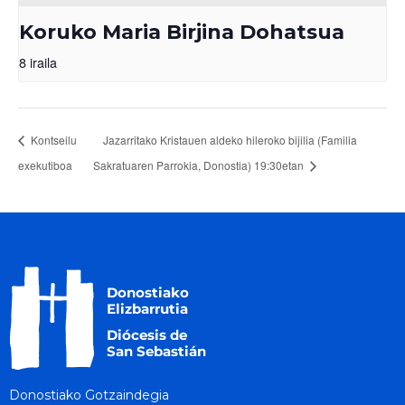
Koruko Maria Birjina Dohatsua
8 iraila
Kontseilu
Jazarritako Kristauen aldeko hileroko bijilia (Familia
exekutiboa
Sakratuaren Parrokia, Donostia) 19:30etan
Donostiako Gotzaindegia