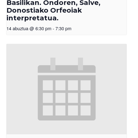
Basilikan. Ondoren, Salve,
Donostiako Orfeoiak
interpretatua.
14 abuztua @ 6:30 pm
-
7:30 pm