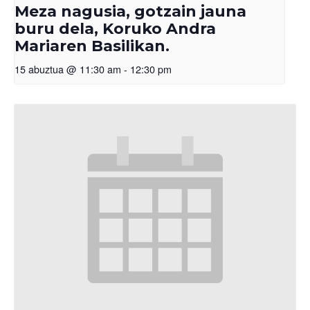
Meza nagusia, gotzain jauna
buru dela, Koruko Andra
Mariaren Basilikan.
15 abuztua @ 11:30 am
-
12:30 pm