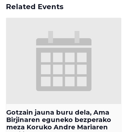
Related Events
Gotzain jauna buru dela, Ama
Birjinaren eguneko bezperako
meza Koruko Andre Mariaren