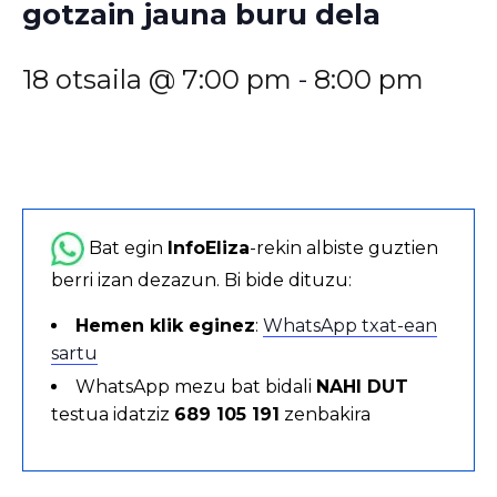
gotzain jauna buru dela
18 otsaila @ 7:00 pm
-
8:00 pm
Bat egin
InfoEliza
-rekin albiste guztien
berri izan dezazun. Bi bide dituzu:
Hemen klik eginez
:
WhatsApp txat-ean
sartu
WhatsApp mezu bat bidali
NAHI DUT
testua idatziz
689 105 191
zenbakira