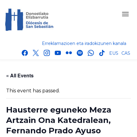
Erreklamazioen eta iradokizunen kanala
facebook
x
instagram
youtube
flickr
spotify
whatsapp
tik
EUS
CAS
tok
« All Events
This event has passed.
Hausterre eguneko Meza
Artzain Ona Katedralean,
Fernando Prado Ayuso