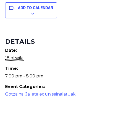
ADD TO CALENDAR
DETAILS
Date:
18 otsaila
Time:
7:00 pm - 8:00 pm
Event Categories:
Gotzaina
,
Jai eta egun seinalatuak