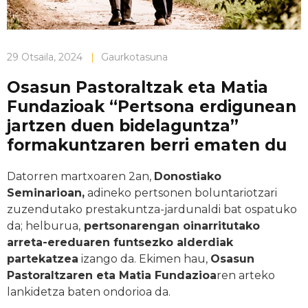
29 Otsaila, 2024
|
Gaurkotasuna
Osasun Pastoraltzak eta Matia
Fundazioak “Pertsona erdigunean
jartzen duen bidelaguntza”
formakuntzaren berri ematen du
Datorren martxoaren 2an,
Donostiako
Seminarioan,
adineko pertsonen boluntariotzari
zuzendutako prestakuntza-jardunaldi bat ospatuko
da; helburua,
pertsonarengan oinarritutako
arreta-ereduaren funtsezko alderdiak
partekatzea
izango da. Ekimen hau,
Osasun
Pastoraltzaren eta Matia Fundazioa
ren arteko
lankidetza baten ondorioa da.