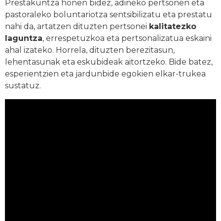
Prestakuntza honen bidez, adineko pertsonen eta
pastoraleko boluntariotza sentsibilizatu eta prestatu
nahi da, artatzen dituzten pertsonei
kalitatezko
laguntza
, errespetuzkoa eta pertsonalizatua eskaini
ahal izateko. Horrela, dituzten berezitasun,
lehentasunak eta eskubideak aitortzeko. Bide batez,
esperientzien eta jardunbide egokien elkar-trukea
sustatuz.