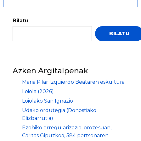
Bilatu
BILATU
Azken Argitalpenak
Maria Pilar Izquierdo Beataren eskultura
Loiola (2026)
Loiolako San Ignazio
Udako ordutegia (Donostiako
Elizbarrutia)
Ezohiko erregularizazio-prozesuan,
Caritas Gipuzkoa, 584 pertsonaren