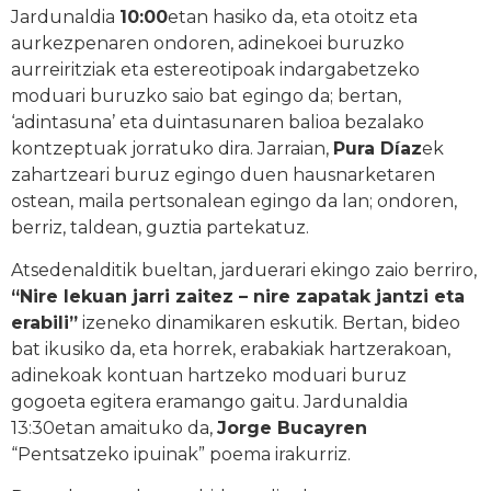
Jardunaldia
10:00
etan hasiko da, eta otoitz eta
aurkezpenaren ondoren, adinekoei buruzko
aurreiritziak eta estereotipoak indargabetzeko
moduari buruzko saio bat egingo da; bertan,
‘adintasuna’ eta duintasunaren balioa bezalako
kontzeptuak jorratuko dira. Jarraian,
Pura Díaz
ek
zahartzeari buruz egingo duen hausnarketaren
ostean, maila pertsonalean egingo da lan; ondoren,
berriz, taldean, guztia partekatuz.
Atsedenalditik bueltan, jarduerari ekingo zaio berriro,
“Nire lekuan jarri zaitez – nire zapatak jantzi eta
erabili”
izeneko dinamikaren eskutik. Bertan, bideo
bat ikusiko da, eta horrek, erabakiak hartzerakoan,
adinekoak kontuan hartzeko moduari buruz
gogoeta egitera eramango gaitu. Jardunaldia
13:30etan amaituko da,
Jorge Bucayren
“Pentsatzeko ipuinak” poema irakurriz.