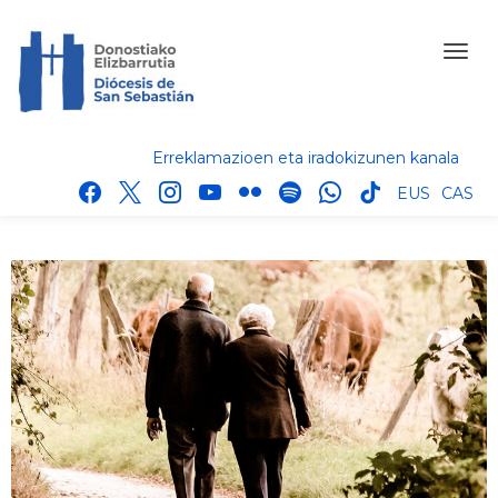
Erreklamazioen eta iradokizunen kanala
facebook
x
instagram
youtube
flickr
spotify
whatsapp
tik
EUS
CAS
tok