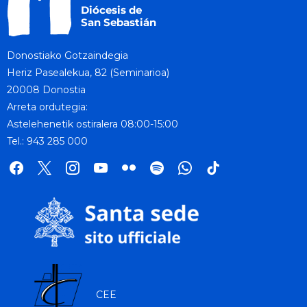
Donostiako Gotzaindegia
Heriz Pasealekua, 82 (Seminarioa)
20008 Donostia
Arreta ordutegia:
Astelehenetik ostiralera 08:00-15:00
Tel.: 943 285 000
facebook
x
instagram
youtube
flickr
spotify
whatsapp
tik
tok
CEE