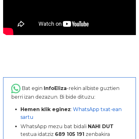
Bat egin
InfoEliza
-rekin albiste guztien
berri izan dezazun. Bi bide dituzu:
Hemen klik eginez
:
WhatsApp txat-ean
sartu
WhatsApp mezu bat bidali
NAHI DUT
testua idatziz
689 105 191
zenbakira