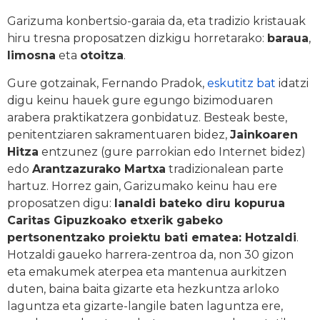
Garizuma konbertsio-garaia da, eta tradizio kristauak
hiru tresna proposatzen dizkigu horretarako:
baraua
,
limosna
eta
otoitza
.
Gure gotzainak, Fernando Pradok,
eskutitz bat
idatzi
digu keinu hauek gure egungo bizimoduaren
arabera praktikatzera gonbidatuz. Besteak beste,
penitentziaren sakramentuaren bidez,
Jainkoaren
Hitza
entzunez (gure parrokian edo Internet bidez)
edo
Arantzazurako Martxa
tradizionalean parte
hartuz. Horrez gain, Garizumako keinu hau ere
proposatzen digu:
lanaldi bateko diru kopurua
Caritas Gipuzkoako etxerik gabeko
pertsonentzako proiektu bati ematea: Hotzaldi
.
Hotzaldi gaueko harrera-zentroa da, non 30 gizon
eta emakumek aterpea eta mantenua aurkitzen
duten, baina baita gizarte eta hezkuntza arloko
laguntza eta gizarte-langile baten laguntza ere,