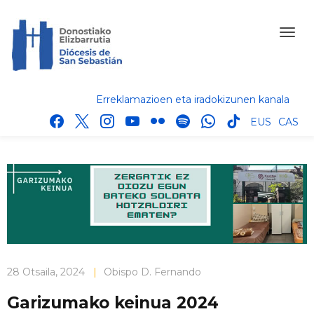
Erreklamazioen eta iradokizunen kanala
facebook
x
instagram
youtube
flickr
spotify
whatsapp
tik
EUS
CAS
tok
28 Otsaila, 2024
|
Obispo D. Fernando
Garizumako keinua 2024