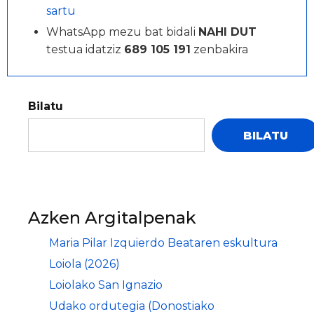
sartu
WhatsApp mezu bat bidali
NAHI DUT
testua idatziz
689 105 191
zenbakira
Bilatu
BILATU
Azken Argitalpenak
Maria Pilar Izquierdo Beataren eskultura
Loiola (2026)
Loiolako San Ignazio
Udako ordutegia (Donostiako