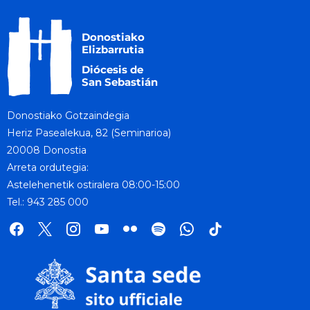
Donostiako Gotzaindegia
Heriz Pasealekua, 82 (Seminarioa)
20008 Donostia
Arreta ordutegia:
Astelehenetik ostiralera 08:00-15:00
Tel.: 943 285 000
facebook
x
instagram
youtube
flickr
spotify
whatsapp
tik
tok