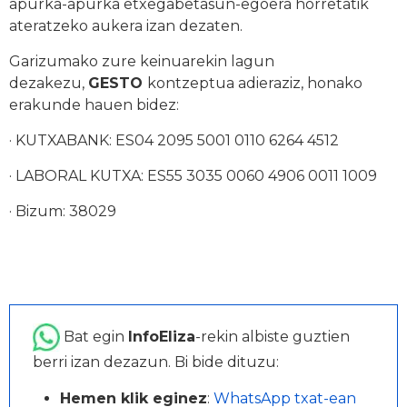
apurka-apurka etxegabetasun-egoera horretatik
ateratzeko aukera izan dezaten.
Garizumako zure keinuarekin lagun
dezakezu,
GESTO
kontzeptua adieraziz, honako
erakunde hauen bidez:
· KUTXABANK: ES04 2095 5001 0110 6264 4512
· LABORAL KUTXA: ES55 3035 0060 4906 0011 1009
· Bizum: 38029
Bat egin
InfoEliza
-rekin albiste guztien
berri izan dezazun. Bi bide dituzu:
Hemen klik eginez
:
WhatsApp txat-ean