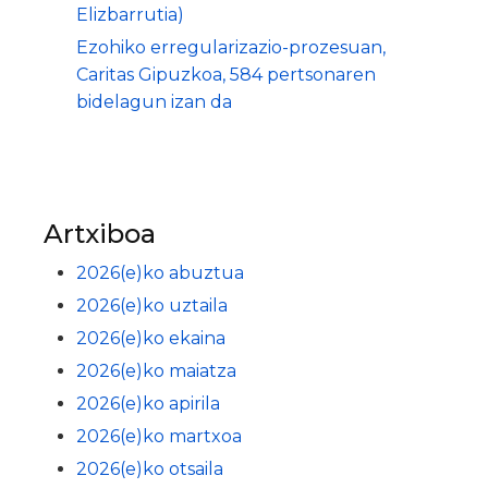
Elizbarrutia)
Ezohiko erregularizazio-prozesuan,
Caritas Gipuzkoa, 584 pertsonaren
bidelagun izan da
Artxiboa
2026(e)ko abuztua
2026(e)ko uztaila
2026(e)ko ekaina
2026(e)ko maiatza
2026(e)ko apirila
2026(e)ko martxoa
2026(e)ko otsaila