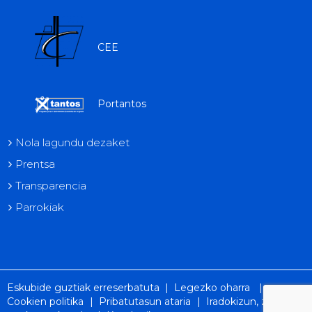
CEE
Portantos
Nola lagundu dezaket
Prentsa
Transparencia
Parrokiak
Eskubide guztiak erreserbatuta |
Legezko oharra
|
Cookien politika
|
Pribatutasun ataria
|
Iradokizun, zorion