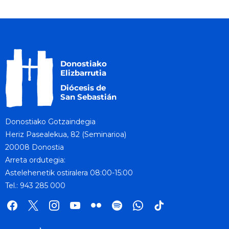
Donostiako Gotzaindegia
Heriz Pasealekua, 82 (Seminarioa)
20008 Donostia
Arreta ordutegia:
Astelehenetik ostiralera 08:00-15:00
Tel.: 943 285 000
facebook
x
instagram
youtube
flickr
spotify
whatsapp
tik
tok