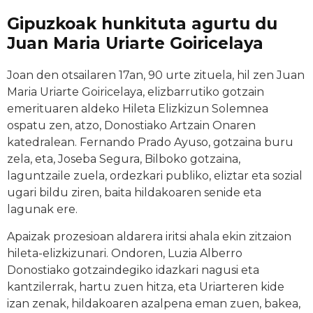
Gipuzkoak hunkituta agurtu du
Juan Maria Uriarte Goiricelaya
Joan den otsailaren 17an, 90 urte zituela, hil zen Juan
Maria Uriarte Goiricelaya, elizbarrutiko gotzain
emerituaren aldeko Hileta Elizkizun Solemnea
ospatu zen, atzo, Donostiako Artzain Onaren
katedralean. Fernando Prado Ayuso, gotzaina buru
zela, eta, Joseba Segura, Bilboko gotzaina,
laguntzaile zuela, ordezkari publiko, eliztar eta sozial
ugari bildu ziren, baita hildakoaren senide eta
lagunak ere.
Apaizak prozesioan aldarera iritsi ahala ekin zitzaion
hileta-elizkizunari. Ondoren, Luzia Alberro
Donostiako gotzaindegiko idazkari nagusi eta
kantzilerrak, hartu zuen hitza, eta Uriarteren kide
izan zenak, hildakoaren azalpena eman zuen, bakea,