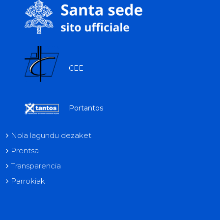
CEE
Portantos
Nola lagundu dezaket
Prentsa
Transparencia
Parrokiak