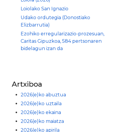
Loiolako San Ignazio
Udako ordutegia (Donostiako
Elizbarrutia)
Ezohiko erregularizazio-prozesuan,
Caritas Gipuzkoa, 584 pertsonaren
bidelagun izan da
Artxiboa
2026(e)ko abuztua
2026(e)ko uztaila
2026(e)ko ekaina
2026(e)ko maiatza
2026(e)ko apirila