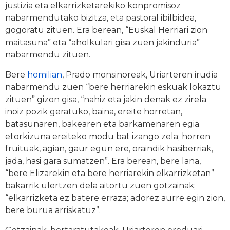
justizia eta elkarrizketarekiko konpromisoz
nabarmendutako bizitza, eta pastoral ibilbidea,
gogoratu zituen. Era berean, “Euskal Herriari zion
maitasuna” eta “aholkulari gisa zuen jakinduria”
nabarmendu zituen.
Bere
homilian
, Prado monsinoreak, Uriarteren irudia
nabarmendu zuen “bere herriarekin eskuak lokaztu
zituen” gizon gisa, “nahiz eta jakin denak ez zirela
inoiz pozik geratuko, baina, ereite horretan,
batasunaren, bakearen eta barkamenaren egia
etorkizuna ereiteko modu bat izango zela; horren
fruituak, agian, gaur egun ere, oraindik hasiberriak,
jada, hasi gara sumatzen”. Era berean, bere lana,
“bere Elizarekin eta bere herriarekin elkarrizketan”
bakarrik ulertzen dela aitortu zuen gotzainak;
“elkarrizketa ez batere erraza; adorez aurre egin zion,
bere burua arriskatuz”.