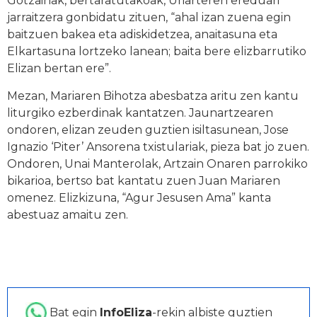
Gotzainak, bertaratutakoak, Uriarteren ereduari
jarraitzera gonbidatu zituen, “ahal izan zuena egin
baitzuen bakea eta adiskidetzea, anaitasuna eta
Elkartasuna lortzeko lanean; baita bere elizbarrutiko
Elizan bertan ere”.
Mezan, Mariaren Bihotza abesbatza aritu zen kantu
liturgiko ezberdinak kantatzen. Jaunartzearen
ondoren, elizan zeuden guztien isiltasunean, Jose
Ignazio ‘Piter’ Ansorena txistulariak, pieza bat jo zuen.
Ondoren, Unai Manterolak, Artzain Onaren parrokiko
bikarioa, bertso bat kantatu zuen Juan Mariaren
omenez. Elizkizuna, “Agur Jesusen Ama” kanta
abestuaz amaitu zen.
Bat egin
InfoEliza
-rekin albiste guztien