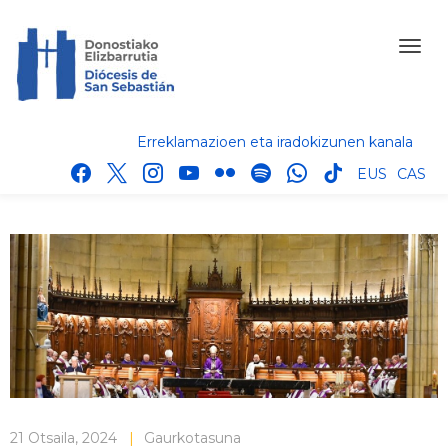
Erreklamazioen eta iradokizunen kanala
facebook
x
instagram
youtube
flickr
spotify
whatsapp
tik
EUS
CAS
tok
21 Otsaila, 2024
|
Gaurkotasuna