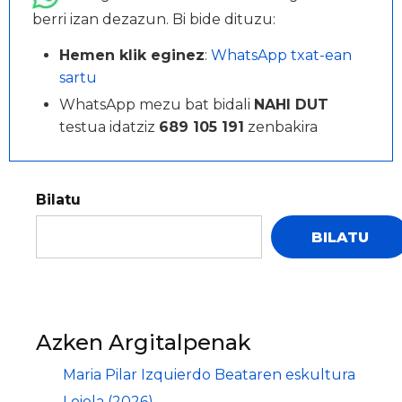
berri izan dezazun. Bi bide dituzu:
Hemen klik eginez
:
WhatsApp txat-ean
sartu
WhatsApp mezu bat bidali
NAHI DUT
testua idatziz
689 105 191
zenbakira
Bilatu
BILATU
Azken Argitalpenak
Maria Pilar Izquierdo Beataren eskultura
Loiola (2026)