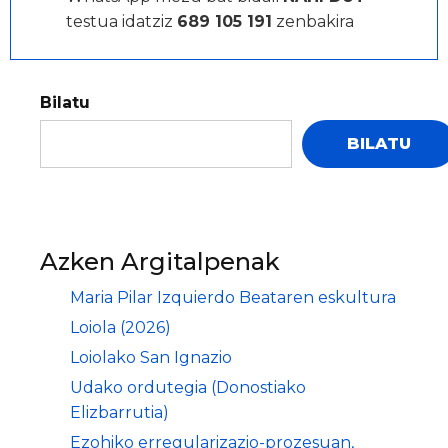
testua idatziz
689 105 191
zenbakira
Bilatu
BILATU
Azken Argitalpenak
Maria Pilar Izquierdo Beataren eskultura
Loiola (2026)
Loiolako San Ignazio
Udako ordutegia (Donostiako
Elizbarrutia)
Ezohiko erregularizazio-prozesuan,