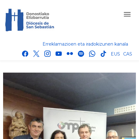
Erreklamazioen eta iradokizunen kanala
facebook
x
instagram
youtube
flickr
spotify
whatsapp
tik
EUS
CAS
tok