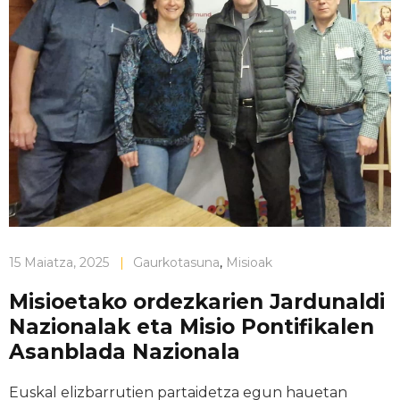
15 Maiatza, 2025
|
Gaurkotasuna
,
Misioak
Misioetako ordezkarien Jardunaldi
Nazionalak eta Misio Pontifikalen
Asanblada Nazionala
Euskal
elizbarrutien
partaidetza
egun hauetan