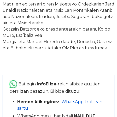
Madrilen
egiten
ari
diren
Misioetako
Ordezkarien
Jard
unaldi
Nazionaletan
eta
Misio
Lan
Pontifikalen
Asanbl
ada
Nazionalean.
Irudian,
Joseba
Segura
Bilboko
gotz
ain
eta
Misioetarako
Gotzain
Batzordeko
presidentearekin
batera,
Koldo
Muro,
Estíbaliz
Vea
Murgia
eta
Manuel
Heredia
daude,
Donostia,
Gasteiz
eta
Bilboko
elizbarrutietako
OMPko
arduradunak.
Bat egin
InfoEliza
-rekin albiste guztien
berri izan dezazun. Bi bide dituzu:
Hemen klik eginez
:
WhatsApp txat-ean
sartu
WhatsApp mezu bat bidali
NAHI DUT