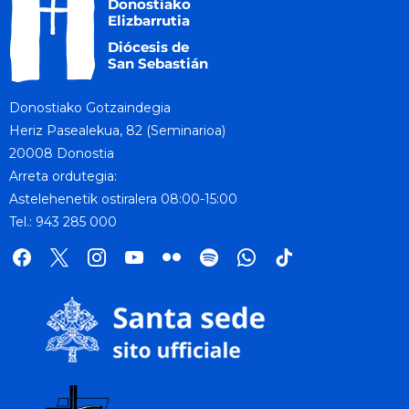
Donostiako Gotzaindegia
Heriz Pasealekua, 82 (Seminarioa)
20008 Donostia
Arreta ordutegia:
Astelehenetik ostiralera 08:00-15:00
Tel.: 943 285 000
facebook
x
instagram
youtube
flickr
spotify
whatsapp
tik
tok