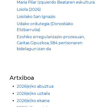
Maria Pilar Izquierdo Beataren eskultura
Loiola (2026)
Loiolako San Ignazio
Udako ordutegia (Donostiako
Elizbarrutia)
Ezohiko erregularizazio-prozesuan,
Caritas Gipuzkoa, 584 pertsonaren
bidelagun izan da
Artxiboa
2026(e)ko abuztua
2026(e)ko uztaila
2026(e)ko ekaina