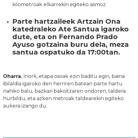
kilometroak elkarrekin egiteko asmoz.
Parte hartzaileek Artzain Ona
katedraleko Ate Santua igaroko
dute, eta on Fernando Prado
Ayuso gotzaina buru dela, meza
santua ospatuko da 17:00tan.
Oharra.
Inork, etapa osoak ezin baditu egin, baina
ibilaldia igaroko den herriren batean parte hartu
nahiko balu, bazkari bakoitzaren ondoren, taldera
hurbildu, eta azken metroak taldearekin egiteko
aukera izango du.