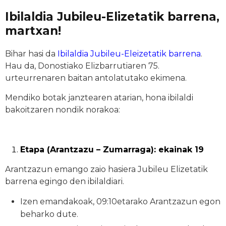
Ibilaldia Jubileu-Elizetatik barrena,
martxan!
Bihar hasi da
Ibilaldia Jubileu-Eleizetatik barrena
.
Hau da, Donostiako Elizbarrutiaren 75.
urteurrenaren baitan antolatutako ekimena.
Mendiko botak janztearen atarian, hona ibilaldi
bakoitzaren nondik norakoa:
Etapa (Arantzazu – Zumarraga): ekainak 19
Arantzazun emango zaio hasiera Jubileu Elizetatik
barrena egingo den ibilaldiari.
Izen emandakoak, 09:10etarako Arantzazun egon
beharko dute.