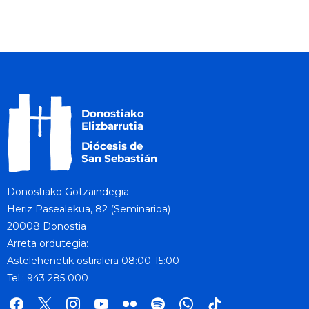
Donostiako Gotzaindegia
Heriz Pasealekua, 82 (Seminarioa)
20008 Donostia
Arreta ordutegia:
Astelehenetik ostiralera 08:00-15:00
Tel.: 943 285 000
facebook
x
instagram
youtube
flickr
spotify
whatsapp
tik