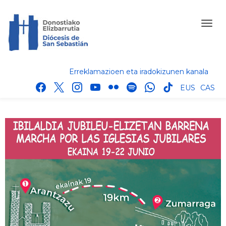
Erreklamazioen eta iradokizunen kanala
facebook
x
instagram
youtube
flickr
spotify
whatsapp
tik
EUS
CAS
tok