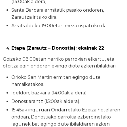
(14:00ak aldera).
Santa Barbara ermitatik pasako ondoren,
Zarautza iritsiko dira.
Arratsaldeko 19:00etan meza ospatuko da.
Etapa (Zarautz – Donostia): ekainak 22
Goizeko 08:00etan herriko parrokian elkartu, eta
otoitza egin ondoren ekingo diote azken ibilaldiari.
Orioko San Martin ermitan egingo dute
hamaiketakoa.
Igeldon, bazkaria (14:00ak aldera).
Donostiarantz (15:00ak aldera).
15:45ak inguruan Ondarretako Ezeiza hotelaren
ondoan, Donostiako parrokia ezberdinetako
lagunek bat egingo dute ibilaldiaren azken