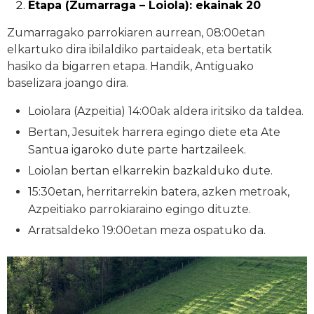
Etapa (Zumarraga – Loiola): ekainak 20
Zumarragako parrokiaren aurrean, 08:00etan
elkartuko dira ibilaldiko partaideak, eta bertatik
hasiko da bigarren etapa. Handik, Antiguako
baselizara joango dira.
Loiolara (Azpeitia) 14:00ak aldera iritsiko da taldea.
Bertan, Jesuitek harrera egingo diete eta Ate
Santua igaroko dute parte hartzaileek.
Loiolan bertan elkarrekin bazkalduko dute.
15:30etan, herritarrekin batera, azken metroak,
Azpeitiako parrokiaraino egingo dituzte.
Arratsaldeko 19:00etan meza ospatuko da.