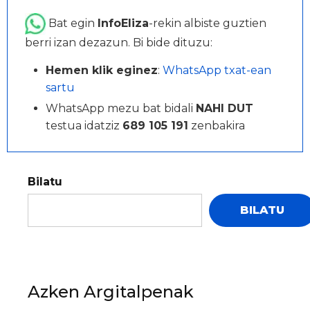
Bat egin
InfoEliza
-rekin albiste guztien
berri izan dezazun. Bi bide dituzu:
Hemen klik eginez
:
WhatsApp txat-ean
sartu
WhatsApp mezu bat bidali
NAHI DUT
testua idatziz
689 105 191
zenbakira
Bilatu
BILATU
Azken Argitalpenak