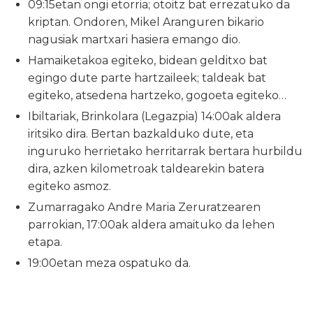
09:15etan ongi etorria; otoitz bat errezatuko da
kriptan. Ondoren, Mikel Aranguren bikario
nagusiak martxari hasiera emango dio.
Hamaiketakoa egiteko, bidean gelditxo bat
egingo dute parte hartzaileek; taldeak bat
egiteko, atsedena hartzeko, gogoeta egiteko…
Ibiltariak, Brinkolara (Legazpia) 14:00ak aldera
iritsiko dira. Bertan bazkalduko dute, eta
inguruko herrietako herritarrak bertara hurbildu
dira, azken kilometroak taldearekin batera
egiteko asmoz.
Zumarragako Andre Maria Zeruratzearen
parrokian, 17:00ak aldera amaituko da lehen
etapa.
19:00etan meza ospatuko da.