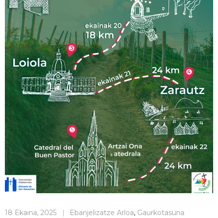
18 Ekaina, 2025
|
Ebanjelizatze Arloa
,
Gaurkotasuna