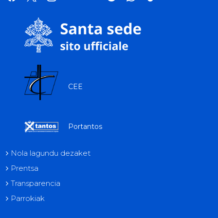
tok
CEE
Portantos
Nola lagundu dezaket
Prentsa
Transparencia
Parrokiak