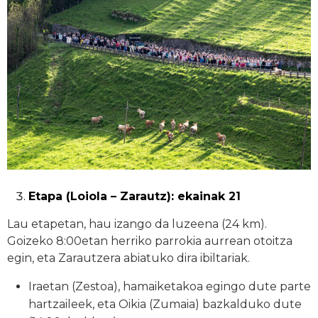
Etapa (Loiola – Zarautz): ekainak 21
Lau etapetan, hau izango da luzeena (24 km).
Goizeko 8:00etan herriko parrokia aurrean otoitza
egin, eta Zarautzera abiatuko dira ibiltariak.
Iraetan (Zestoa), hamaiketakoa egingo dute parte
hartzaileek, eta Oikia (Zumaia) bazkalduko dute