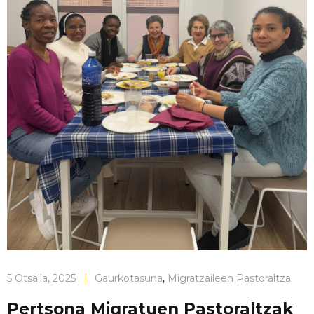
5 Otsaila, 2025
|
Gaurkotasuna
,
Migratzaileen Pastoraltza
Pertsona Migratuen Pastoraltzak