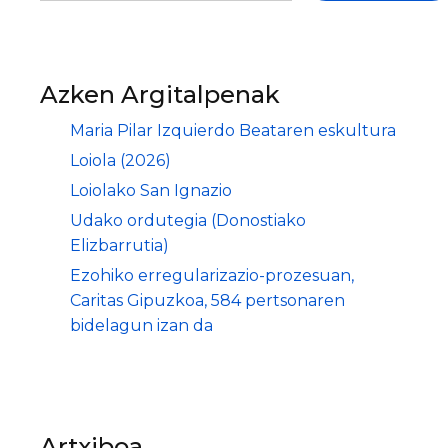
Azken Argitalpenak
Maria Pilar Izquierdo Beataren eskultura
Loiola (2026)
Loiolako San Ignazio
Udako ordutegia (Donostiako
Elizbarrutia)
Ezohiko erregularizazio-prozesuan,
Caritas Gipuzkoa, 584 pertsonaren
bidelagun izan da
Artxiboa