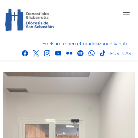
Erreklamazioen eta iradokizunen kanala
facebook
x
instagram
youtube
flickr
spotify
whatsapp
tik
EUS
CAS
tok