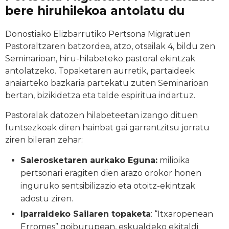
bere hiruhilekoa antolatu du
Donostiako Elizbarrutiko Pertsona Migratuen
Pastoraltzaren batzordea, atzo, otsailak 4, bildu zen
Seminarioan, hiru-hilabeteko pastoral ekintzak
antolatzeko. Topaketaren aurretik, partaideek
anaiarteko bazkaria partekatu zuten Seminarioan
bertan, bizikidetza eta talde espiritua indartuz.
Pastoralak datozen hilabeteetan izango dituen
funtsezkoak diren hainbat gai garrantzitsu jorratu
ziren bileran zehar:
Salerosketaren aurkako Eguna:
milioika
pertsonari eragiten dien arazo orokor honen
inguruko sentsibilizazio eta otoitz-ekintzak
adostu ziren.
Iparraldeko Sailaren topaketa
: “Itxaropenean
Erromes” goiburupean, eskualdeko ekitaldi