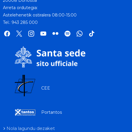
20008 Donostia
Arreta ordutegia:
Astelehenetik ostiralera 08:00-15:00
Tel.: 943 285 000
facebook
x
instagram
youtube
flickr
spotify
whatsapp
tik
tok
CEE
Portantos
Nola lagundu dezaket