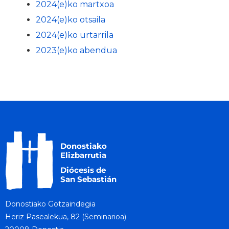
2024(e)ko martxoa
2024(e)ko otsaila
2024(e)ko urtarrila
2023(e)ko abendua
Donostiako Gotzaindegia
Heriz Pasealekua, 82 (Seminarioa)