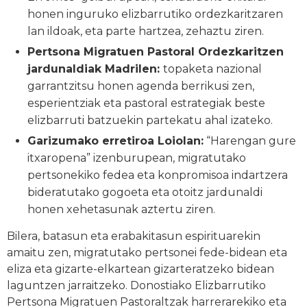
honen inguruko elizbarrutiko ordezkaritzaren
lan ildoak, eta parte hartzea, zehaztu ziren.
Pertsona Migratuen Pastoral Ordezkaritzen
jardunaldiak Madrilen:
topaketa nazional
garrantzitsu honen agenda berrikusi zen,
esperientziak eta pastoral estrategiak beste
elizbarruti batzuekin partekatu ahal izateko.
Garizumako erretiroa Loiolan:
“Harengan gure
itxaropena” izenburupean, migratutako
pertsonekiko fedea eta konpromisoa indartzera
bideratutako gogoeta eta otoitz jardunaldi
honen xehetasunak aztertu ziren.
Bilera, batasun eta erabakitasun espirituarekin
amaitu zen, migratutako pertsonei fede-bidean eta
eliza eta gizarte-elkartean gizarteratzeko bidean
laguntzen jarraitzeko. Donostiako Elizbarrutiko
Pertsona Migratuen Pastoraltzak harrerarekiko eta