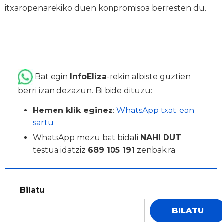
itxaropenarekiko duen konpromisoa berresten du.
Bat egin
InfoEliza
-rekin albiste guztien
berri izan dezazun. Bi bide dituzu:
Hemen klik eginez
:
WhatsApp txat-ean
sartu
WhatsApp mezu bat bidali
NAHI DUT
testua idatziz
689 105 191
zenbakira
Bilatu
BILATU