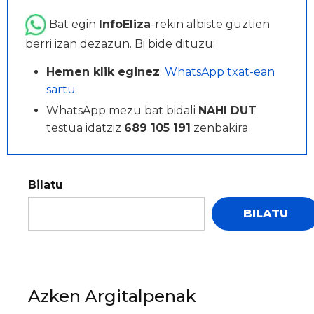
Bat egin
InfoEliza
-rekin albiste guztien
berri izan dezazun. Bi bide dituzu:
Hemen klik eginez
:
WhatsApp txat-ean
sartu
WhatsApp mezu bat bidali
NAHI DUT
testua idatziz
689 105 191
zenbakira
Bilatu
BILATU
Azken Argitalpenak