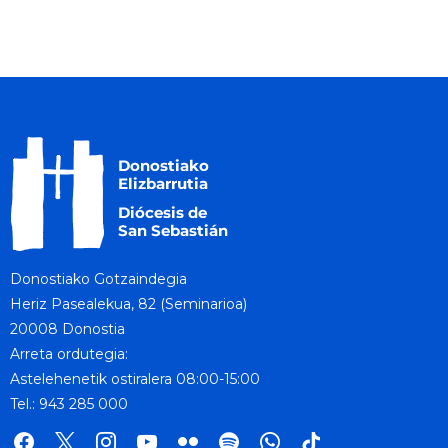
Donostiako Gotzaindegia
Heriz Pasealekua, 82 (Seminarioa)
20008 Donostia
Arreta ordutegia:
Astelehenetik ostiralera 08:00-15:00
Tel.: 943 285 000
facebook
x
instagram
youtube
flickr
spotify
whatsapp
tik