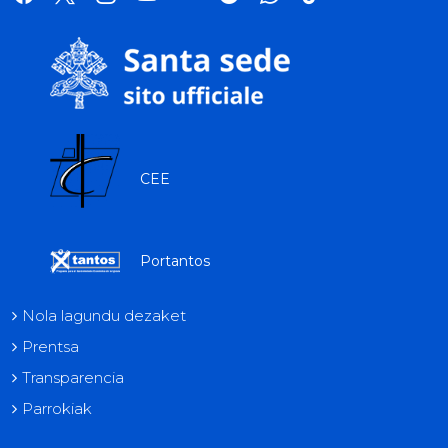
tok
CEE
Portantos
Nola lagundu dezaket
Prentsa
Transparencia
Parrokiak