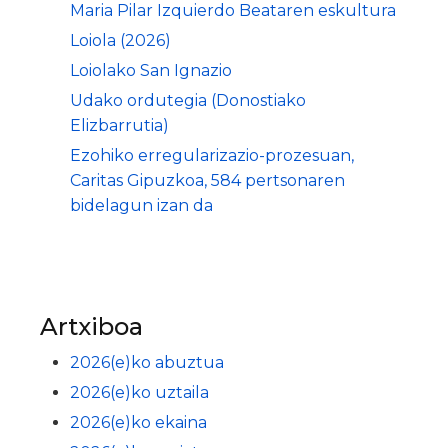
Maria Pilar Izquierdo Beataren eskultura
Loiola (2026)
Loiolako San Ignazio
Udako ordutegia (Donostiako
Elizbarrutia)
Ezohiko erregularizazio-prozesuan,
Caritas Gipuzkoa, 584 pertsonaren
bidelagun izan da
Artxiboa
2026(e)ko abuztua
2026(e)ko uztaila
2026(e)ko ekaina