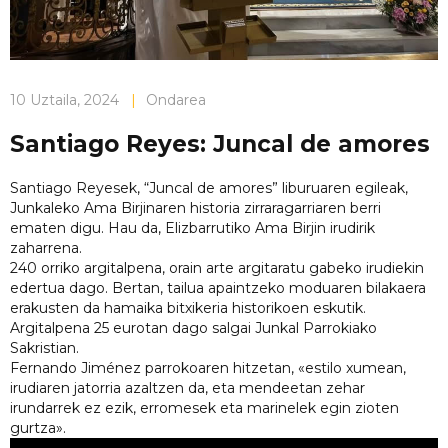
10 Uztaila, 2024
|
Ondarea
Santiago Reyes: Juncal de amores
Santiago Reyesek, “Juncal de amores” liburuaren egileak,
Junkaleko Ama Birjinaren historia zirraragarriaren berri
ematen digu. Hau da, Elizbarrutiko Ama Birjin irudirik
zaharrena.
240 orriko argitalpena, orain arte argitaratu gabeko irudiekin
edertua dago. Bertan, tailua apaintzeko moduaren bilakaera
erakusten da hamaika bitxikeria historikoen eskutik.
Argitalpena 25 eurotan dago salgai Junkal Parrokiako
Sakristian.
Fernando Jiménez parrokoaren hitzetan, «estilo xumean,
irudiaren jatorria azaltzen da, eta mendeetan zehar
irundarrek ez ezik, erromesek eta marinelek egin zioten
gurtza».