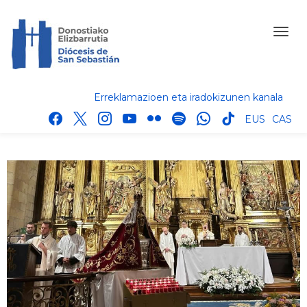
Erreklamazioen eta iradokizunen kanala
facebook
x
instagram
youtube
flickr
spotify
whatsapp
tik
EUS
CAS
tok