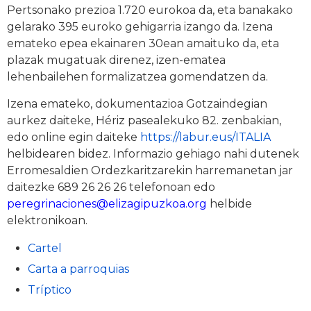
Pertsonako prezioa 1.720 eurokoa da, eta banakako
gelarako 395 euroko gehigarria izango da. Izena
emateko epea ekainaren 30ean amaituko da, eta
plazak mugatuak direnez, izen-ematea
lehenbailehen formalizatzea gomendatzen da.
Izena emateko, dokumentazioa Gotzaindegian
aurkez daiteke, Hériz pasealekuko 82. zenbakian,
edo online egin daiteke
https://labur.eus/ITALIA
helbidearen bidez. Informazio gehiago nahi dutenek
Erromesaldien Ordezkaritzarekin harremanetan jar
daitezke 689 26 26 26 telefonoan edo
peregrinaciones@elizagipuzkoa.org
helbide
elektronikoan.
Cartel
Carta a parroquias
Tríptico