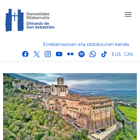
Erreklamazioen eta iradokizunen kanala
facebook
x
instagram
youtube
flickr
spotify
whatsapp
tik
EUS
CAS
tok