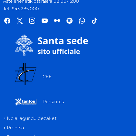
Astelehenetik ostiralera 08:00-15:00
Tel.: 943 285 000
facebook
x
instagram
youtube
flickr
spotify
whatsapp
tik
tok
CEE
Portantos
Nola lagundu dezaket
Prentsa