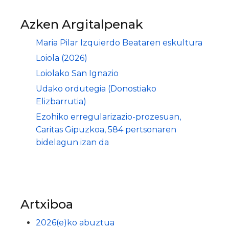
Azken Argitalpenak
Maria Pilar Izquierdo Beataren eskultura
Loiola (2026)
Loiolako San Ignazio
Udako ordutegia (Donostiako
Elizbarrutia)
Ezohiko erregularizazio-prozesuan,
Caritas Gipuzkoa, 584 pertsonaren
bidelagun izan da
Artxiboa
2026(e)ko abuztua