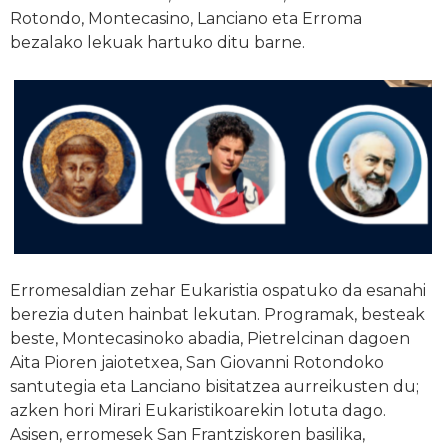
Rotondo, Montecasino, Lanciano eta Erroma
bezalako lekuak hartuko ditu barne.
Erromesaldian zehar Eukaristia ospatuko da esanahi
berezia duten hainbat lekutan. Programak, besteak
beste, Montecasinoko abadia, Pietrelcinan dagoen
Aita Pioren jaiotetxea, San Giovanni Rotondoko
santutegia eta Lanciano bisitatzea aurreikusten du;
azken hori Mirari Eukaristikoarekin lotuta dago.
Asisen, erromesek San Frantziskoren basilika,