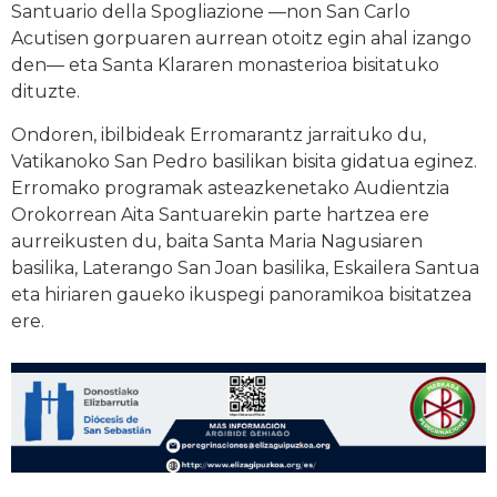
Santuario della Spogliazione —non San Carlo
Acutisen gorpuaren aurrean otoitz egin ahal izango
den— eta Santa Klararen monasterioa bisitatuko
dituzte.
Ondoren, ibilbideak Erromarantz jarraituko du,
Vatikanoko San Pedro basilikan bisita gidatua eginez.
Erromako programak asteazkenetako Audientzia
Orokorrean Aita Santuarekin parte hartzea ere
aurreikusten du, baita Santa Maria Nagusiaren
basilika, Laterango San Joan basilika, Eskailera Santua
eta hiriaren gaueko ikuspegi panoramikoa bisitatzea
ere.