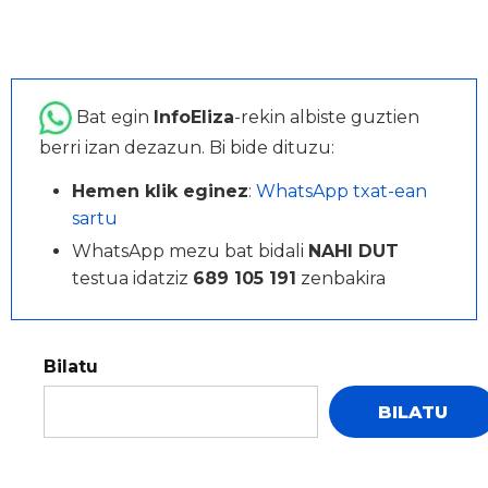
Bat egin
InfoEliza
-rekin albiste guztien
berri izan dezazun. Bi bide dituzu:
Hemen klik eginez
:
WhatsApp txat-ean
sartu
WhatsApp mezu bat bidali
NAHI DUT
testua idatziz
689 105 191
zenbakira
Bilatu
BILATU