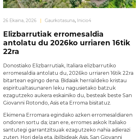
26 Ekaina, 2026
|
Gaurkotasuna
,
Inicio4
Elizbarrutiak erromesaldia
antolatu du 2026ko urriaren 16tik
22ra
Donostiako Elizbarrutiak, Italiara elizbarrutiko
erromesaldia antolatu du, 2026ko urriaren 16tik 22ra
bitartean egingo dena. Bidaiak herrialdeko kristau
espiritualtasunaren leku nagusietako batzuk
ezagutzeko aukera eskainiko du, besteak beste San
Giovanni Rotondo, Asis eta Erroma bisitatuz.
Ekimena Erromara egindako azken erromesaldiaren
ondoren sortu da; izan ere, erromes askok Italiako
santutegi garrantzitsuak ezagutzeko nahia adierazi
zuten. Hori dela eta, ibilbideak Asis, San Giovanni