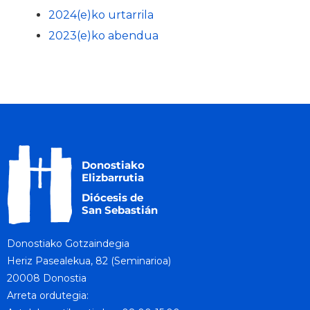
2024(e)ko urtarrila
2023(e)ko abendua
Donostiako Gotzaindegia
Heriz Pasealekua, 82 (Seminarioa)
20008 Donostia
Arreta ordutegia: