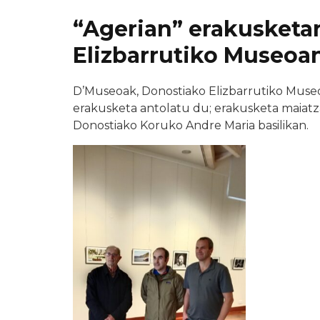
“Agerian” erakusketa
Elizbarrutiko Museoa
D’Museoak, Donostiako Elizbarrutiko Muse
erakusketa antolatu du; erakusketa maiatza
Donostiako Koruko Andre Maria basilikan.