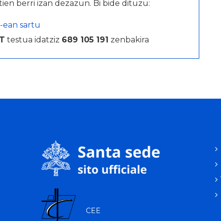
tien berri izan dezazun. Bi bide dituzu:
-ean sartu
T
testua idatziz
689 105 191
zenbakira
CEE