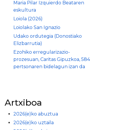
Maria Pilar Izquierdo Beataren
eskultura
Loiola (2026)
Loiolako San Ignazio
Udako ordutegia (Donostiako
Elizbarrutia)
Ezohiko erregularizazio-
prozesuan, Caritas Gipuzkoa, 584
pertsonaren bidelagun izan da
Artxiboa
2026(e)ko abuztua
2026(e)ko uztaila