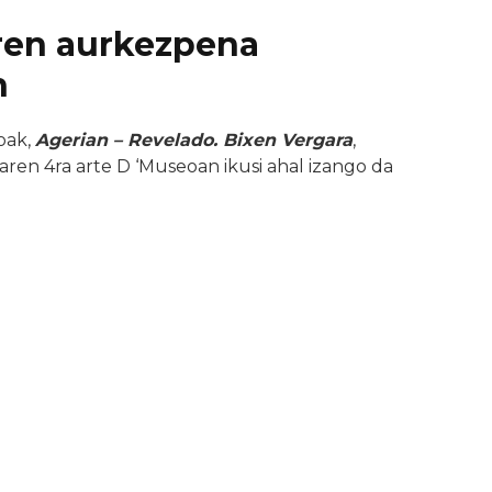
ren aurkezpena
n
oak,
Agerian – Revelado. Bixen Vergara
,
ren 4ra arte D ‘Museoan ikusi ahal izango da