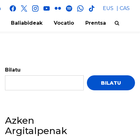
facebook
x
instagram
youtube
flickr
spotify
whatsapp
tik
EUS
CAS
a
tok
Baliabideak
Vocatio
Prentsa
Bilatu
BILATU
Azken
Argitalpenak