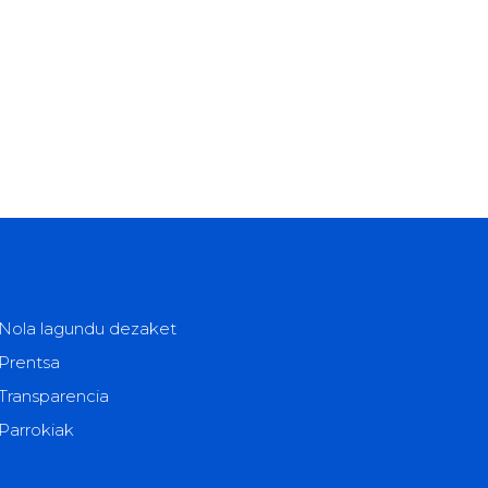
Nola lagundu dezaket
Prentsa
Transparencia
Parrokiak