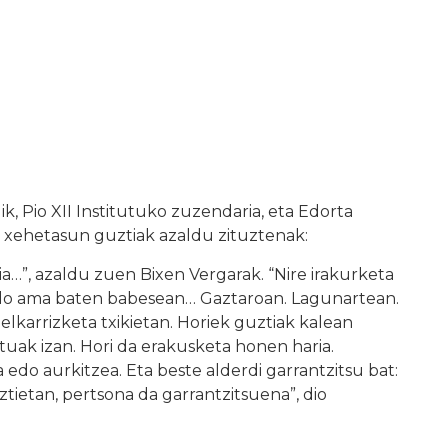
ik, Pio XII Institutuko zuzendaria, eta Edorta
n xehetasun guztiak azaldu zituztenak:
…”, azaldu zuen Bixen Vergarak. “Nire irakurketa
 edo ama baten babesean… Gaztaroan. Lagunartean.
 elkarrizketa txikietan. Horiek guztiak kalean
atuak izan. Hori da erakusketa honen haria.
edo aurkitzea. Eta beste alderdi garrantzitsu bat:
tietan, pertsona da garrantzitsuena”, dio