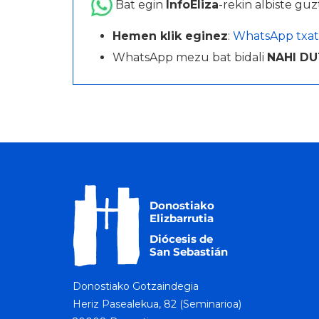
Bat egin
InfoEliza
-rekin albiste guz
Hemen klik eginez
:
WhatsApp txat
WhatsApp mezu bat bidali
NAHI DU
Donostiako Gotzaindegia
Heriz Pasealekua, 82 (Seminarioa)