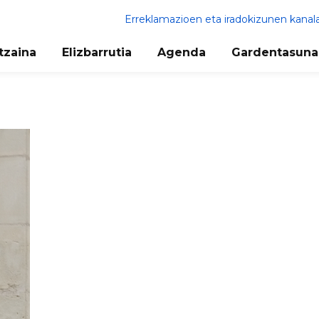
Erreklamazioen eta iradokizunen kanal
tzaina
Elizbarrutia
Agenda
Gardentasuna