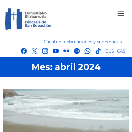
Canal de reclamaciones y sugerencias
facebook
x
instagram
youtube
flickr
spotify
whatsapp
tik
EUS
CAS
tok
Mes:
abril 2024