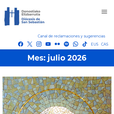
Canal de reclamaciones y sugerencias
facebook
x
instagram
youtube
flickr
spotify
whatsapp
tik
EUS
CAS
tok
Mes:
julio 2026