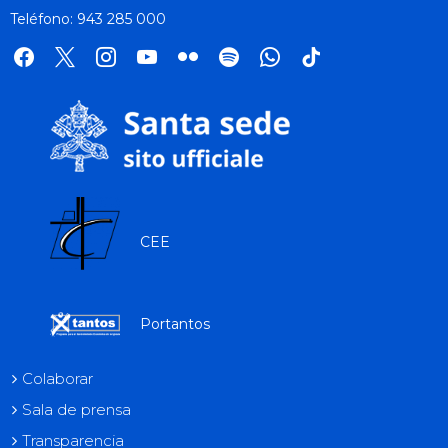
Teléfono: 943 285 000
facebook
x
instagram
youtube
flickr
spotify
whatsapp
tik
tok
CEE
Portantos
Colaborar
Sala de prensa
Transparencia