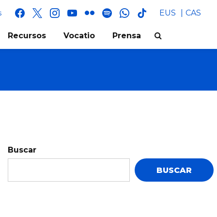
facebook
x
instagram
youtube
flickr
spotify
whatsapp
tik
EUS
CAS
s
tok
Recursos
Vocatio
Prensa
Buscar
BUSCAR