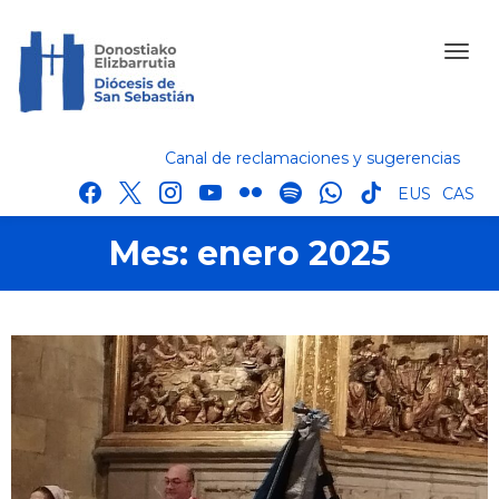
Canal de reclamaciones y sugerencias
facebook
x
instagram
youtube
flickr
spotify
whatsapp
tik
EUS
CAS
tok
Mes:
enero 2025