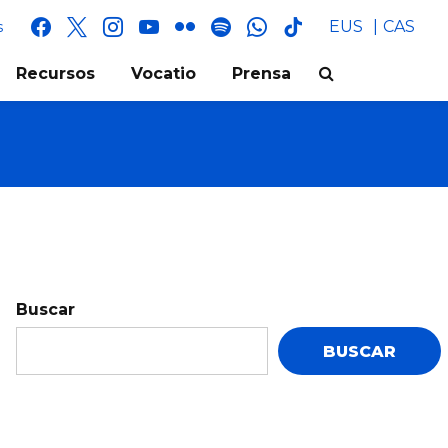
facebook
x
instagram
youtube
flickr
spotify
whatsapp
tik
EUS
CAS
s
tok
Recursos
Vocatio
Prensa
Buscar
BUSCAR