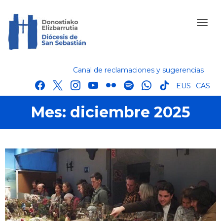
Canal de reclamaciones y sugerencias
facebook
x
instagram
youtube
flickr
spotify
whatsapp
tik
EUS
CAS
tok
Mes:
diciembre 2025