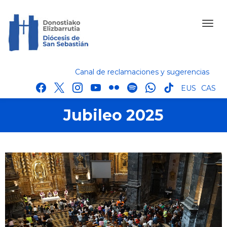
Canal de reclamaciones y sugerencias
facebook
x
instagram
youtube
flickr
spotify
whatsapp
tik
EUS
CAS
tok
Jubileo 2025