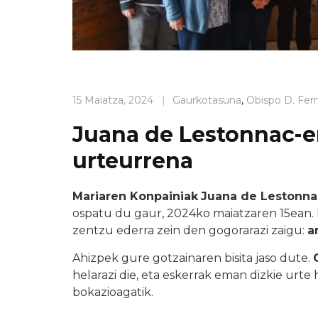
15 Maiatza, 2024
|
Gaurkotasuna
,
Obispo D. Fer
Juana de Lestonnac-e
urteurrena
Mariaren Konpainiak
Juana de Lestonna
ospatu du gaur, 2024ko maiatzaren 15ean. E
zentzu ederra zein den gogorarazi zaigu:
a
Ahizpek gure gotzainaren bisita jaso dute.
helarazi die, eta eskerrak eman dizkie urt
bokazioagatik.