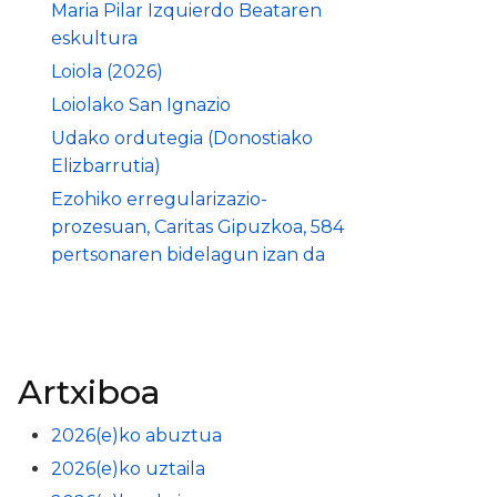
Maria Pilar Izquierdo Beataren
eskultura
Loiola (2026)
Loiolako San Ignazio
Udako ordutegia (Donostiako
Elizbarrutia)
Ezohiko erregularizazio-
prozesuan, Caritas Gipuzkoa, 584
pertsonaren bidelagun izan da
Artxiboa
2026(e)ko abuztua
2026(e)ko uztaila