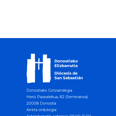
Donostiako Gotzaindegia
Heriz Pasealekua, 82 (Seminarioa)
20008 Donostia
Arreta ordutegia: