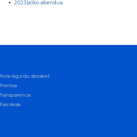
2023(e)ko abendua
Nola lagundu dezaket
Prentsa
Transparencia
Parrokiak