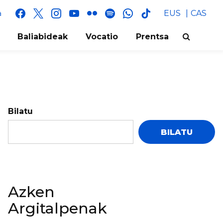
facebook
x
instagram
youtube
flickr
spotify
whatsapp
tik
EUS
CAS
a
tok
Baliabideak
Vocatio
Prentsa
Bilatu
BILATU
Azken
Argitalpenak