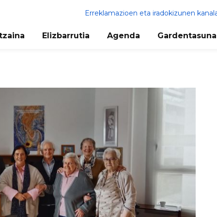
Erreklamazioen eta iradokizunen kanal
tzaina
Elizbarrutia
Agenda
Gardentasuna