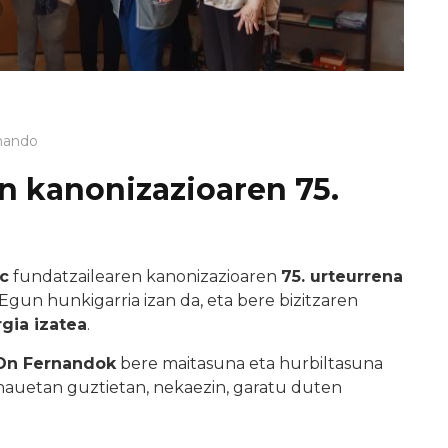
nando
n kanonizazioaren 75.
c
fundatzailearen kanonizazioaren
75. urteurrena
gun hunkigarria izan da, eta bere bizitzaren
rgia izatea
.
On Fernandok
bere maitasuna eta hurbiltasuna
e hauetan guztietan, nekaezin, garatu duten