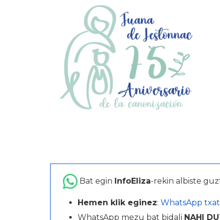
Bat egin
InfoEliza
-rekin albiste guz
Hemen klik eginez
:
WhatsApp txat
WhatsApp mezu bat bidali
NAHI DU