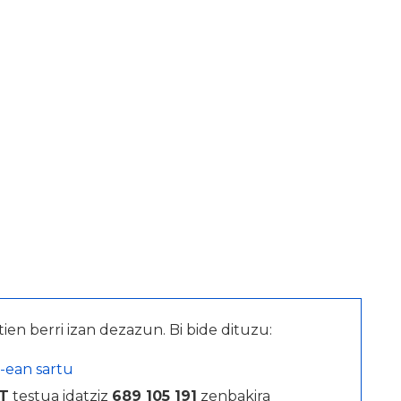
tien berri izan dezazun. Bi bide dituzu:
-ean sartu
T
testua idatziz
689 105 191
zenbakira