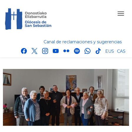
Canal de reclamaciones y sugerencias
facebook
x
instagram
youtube
flickr
spotify
whatsapp
tik
EUS
CAS
tok