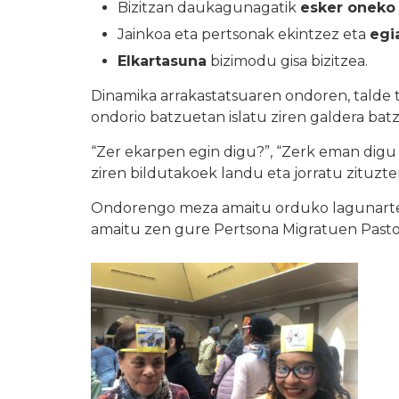
Bizitzan daukagunagatik
esker oneko 
Jainkoa eta pertsonak ekintzez eta
egi
Elkartasuna
bizimodu gisa bizitzea.
Dinamika arrakastatsuaren ondoren, talde t
ondorio batzuetan islatu ziren galdera ba
“Zer ekarpen egin digu?”, “Zerk eman digu a
ziren bildutakoek landu eta jorratu zituzt
Ondorengo meza amaitu orduko lagunarteko 
amaitu zen gure Pertsona Migratuen Pasto