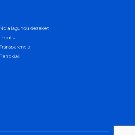
Nola lagundu dezaket
Prentsa
Transparencia
Parrokiak