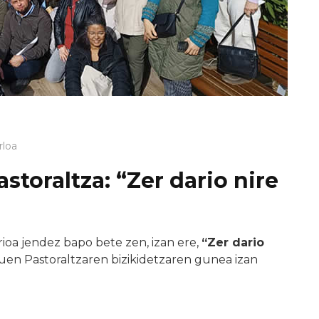
rloa
toraltza: “Zer dario nire
rioa jendez bapo bete zen, izan ere,
“Zer dario
uen Pastoraltzaren bizikidetzaren gunea izan