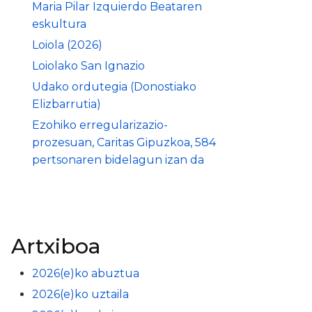
Maria Pilar Izquierdo Beataren
eskultura
Loiola (2026)
Loiolako San Ignazio
Udako ordutegia (Donostiako
Elizbarrutia)
Ezohiko erregularizazio-
prozesuan, Caritas Gipuzkoa, 584
pertsonaren bidelagun izan da
Artxiboa
2026(e)ko abuztua
2026(e)ko uztaila