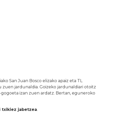
riako San Juan Bosco elizako apaiz eta TL
u zuen jardunaldia. Goizeko jardunaldiari otoitz
ka-gogoeta izan zuen ardatz. Bertan, eguneroko
i txikiez jabetzea
.