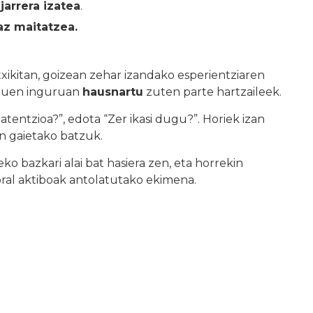
jarrera izatea
.
az maitatzea.
xikitan, goizean zehar izandako esperientziaren
tzuen inguruan
hausnartu
zuten parte hartzaileek.
tentzioa?”, edota “Zer ikasi dugu?”. Horiek izan
en gaietako batzuk.
bazkari alai bat hasiera zen, eta horrekin
ral aktiboak antolatutako ekimena.