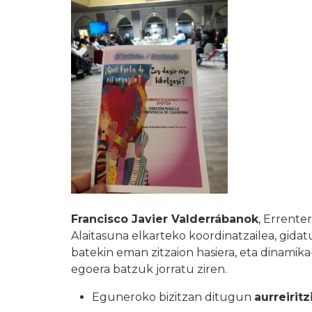
Francisco Javier Valderrábanok
, Errente
Alaitasuna elkarteko koordinatzailea, gidat
batekin eman zitzaion hasiera, eta dinami
egoera batzuk jorratu ziren.
Eguneroko bizitzan ditugun
aurreiritz