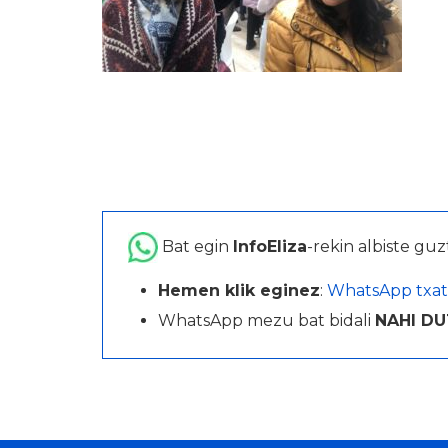
Bat egin
InfoEliza
-rekin albiste guz
Hemen klik eginez
:
WhatsApp txat
WhatsApp mezu bat bidali
NAHI DU