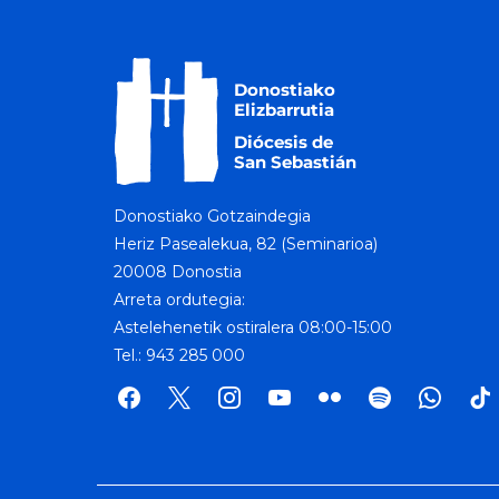
Donostiako Gotzaindegia
Heriz Pasealekua, 82 (Seminarioa)
20008 Donostia
Arreta ordutegia:
Astelehenetik ostiralera 08:00-15:00
Tel.: 943 285 000
facebook
x
instagram
youtube
flickr
spotify
whatsap
tik
tok