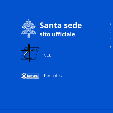
CEE
Portantos
p