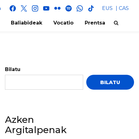
facebook
x
instagram
youtube
flickr
spotify
whatsapp
tik
EUS
CAS
a
tok
Baliabideak
Vocatio
Prentsa
Bilatu
BILATU
Azken
Argitalpenak