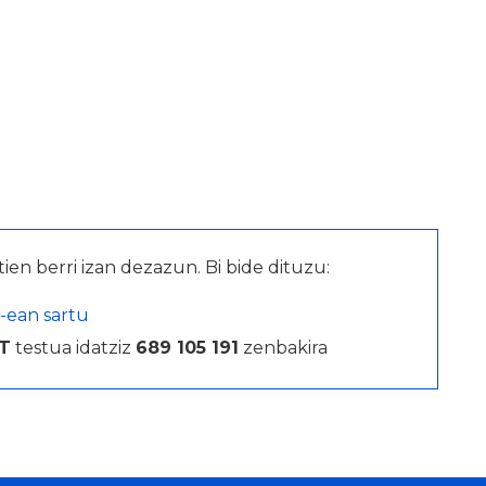
tien berri izan dezazun. Bi bide dituzu:
-ean sartu
T
testua idatziz
689 105 191
zenbakira