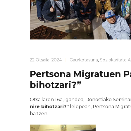
22 Otsaila, 2024
|
Gaurkotasuna
,
Soziokaritate A
Pertsona Migratuen Pas
bihotzari?”
Otsailaren 18a, igandea, Donostiako Semina
nire bihotzari?”
lelopean, Pertsona Migrat
baitzen.