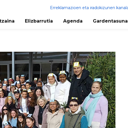
Erreklamazioen eta iradokizunen kanal
tzaina
Elizbarrutia
Agenda
Gardentasuna