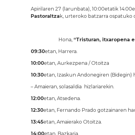
Apirilaren 27 (larunbata), 10:00etatik 14:00
Pastoraltza
k, urteroko batzarra ospatuko 
Hona,
“Tristuran, itxaropena
09:30
etan, Harrera.
10:00
etan, Aurkezpena / Otoitza
10:30
etan, Izaskun Andonegiren (Bidegin) h
– Amaieran, solasaldia hizlariarekin.
12:00
etan, Atsedena.
12:30
etan, Fernando Prado gotzainaren ha
13:45
etan, Amaierako Otoitza.
14:00
etan, Bazkaria.