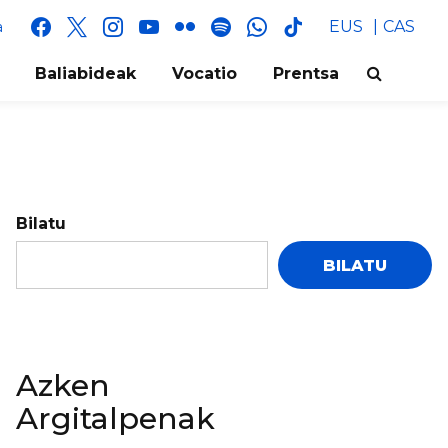
facebook
x
instagram
youtube
flickr
spotify
whatsapp
tik
EUS
CAS
a
tok
Baliabideak
Vocatio
Prentsa
Bilatu
BILATU
Azken
Argitalpenak