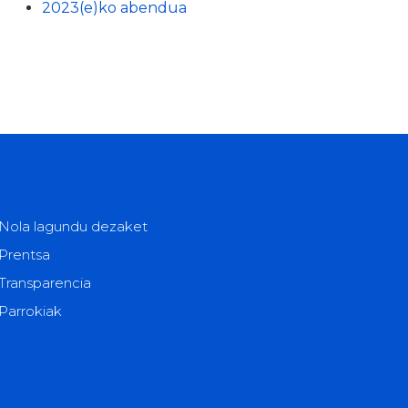
2023(e)ko abendua
Nola lagundu dezaket
Prentsa
Transparencia
Parrokiak