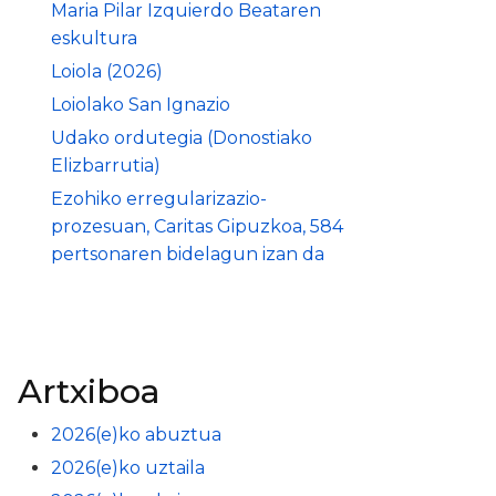
Maria Pilar Izquierdo Beataren
eskultura
Loiola (2026)
Loiolako San Ignazio
Udako ordutegia (Donostiako
Elizbarrutia)
Ezohiko erregularizazio-
prozesuan, Caritas Gipuzkoa, 584
pertsonaren bidelagun izan da
Artxiboa
2026(e)ko abuztua
2026(e)ko uztaila