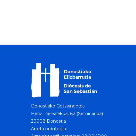
Donostiako Gotzaindegia
Heriz Pasealekua, 82 (Seminarioa)
20008 Donostia
Arreta ordutegia: