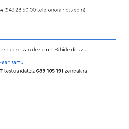
4 (943 28 50 00 telefonora hots egin).
tien berri izan dezazun. Bi bide dituzu:
-ean sartu
T
testua idatziz
689 105 191
zenbakira