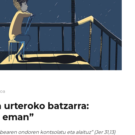
loa
 urteroko batzarra:
a eman”
bearen ondoren kontsolatu eta alaituz” (Jer 31,13)