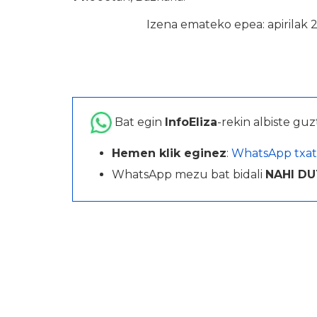
Izena emateko epea: apirilak 2
Bat egin
InfoEliza
-rekin albiste guz
Hemen klik eginez
:
WhatsApp txat
WhatsApp mezu bat bidali
NAHI DU