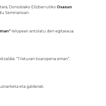
etara, Donostiako Elizbarrutiko
Osasun
du Seminarioan.
 eman”
lelopean antolatu den egitaraua:
itzaldia: “Tristuran itxaropena eman”.
usnarketa eta galderak.