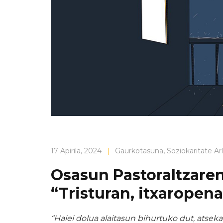
17 Apirila, 2024
|
Gaurkotasuna
,
Soziokaritate Ar
Osasun Pastoraltzaren
“Tristuran, itxaropen
“Haiei dolua alaitasun bihurtuko dut, atseka