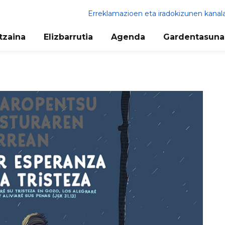
Erreklamazioen eta iradokizunen kanal
tzaina
Elizbarrutia
Agenda
Gardentasuna