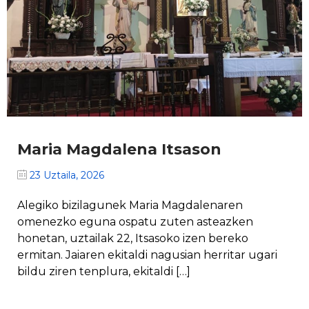
Maria Magdalena Itsason
23 Uztaila, 2026
Alegiko bizilagunek Maria Magdalenaren
omenezko eguna ospatu zuten asteazken
honetan, uztailak 22, Itsasoko izen bereko
ermitan. Jaiaren ekitaldi nagusian herritar ugari
bildu ziren tenplura, ekitaldi […]