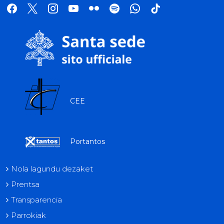
facebook
x
instagram
youtube
flickr
spotify
whatsapp
tik
tok
CEE
Portantos
Nola lagundu dezaket
Prentsa
Transparencia
Parrokiak