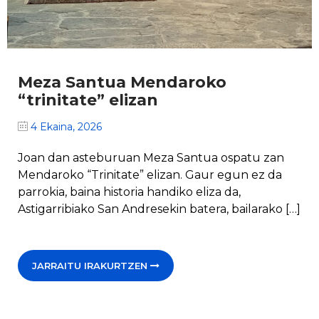
Meza Santua Mendaroko
“trinitate” elizan
4 Ekaina, 2026
Joan dan asteburuan Meza Santua ospatu zan
Mendaroko “Trinitate” elizan. Gaur egun ez da
parrokia, baina historia handiko eliza da,
Astigarribiako San Andresekin batera, bailarako […]
JARRAITU IRAKURTZEN