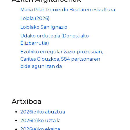
Maria Pilar Izquierdo Beataren eskultura
Loiola (2026)
Loiolako San Ignazio
Udako ordutegia (Donostiako
Elizbarrutia)
Ezohiko erregularizazio-prozesuan,
Caritas Gipuzkoa, 584 pertsonaren
bidelagun izan da
Artxiboa
2026(e)ko abuztua
2026(e)ko uztaila
2026(e)ko ekaina