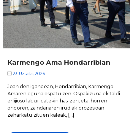
Karmengo Ama Hondarribian
23 Uztaila, 2026
Joan den igandean, Hondarribian, Karmengo
Amaren eguna ospatu zen. Ospakizuna ekitaldi
erlijioso labur batekin hasi zen, eta, horren
ondoren, zaindariaren irudiak prozesioan
zeharkatu zituen kaleak, […]