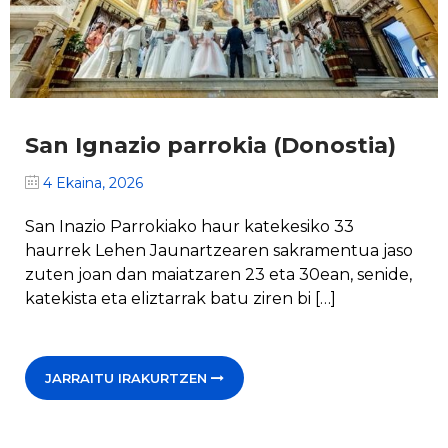
San Ignazio parrokia (Donostia)
4 Ekaina, 2026
San Inazio Parrokiako haur katekesiko 33
haurrek Lehen Jaunartzearen sakramentua jaso
zuten joan dan maiatzaren 23 eta 30ean, senide,
katekista eta eliztarrak batu ziren bi […]
JARRAITU IRAKURTZEN