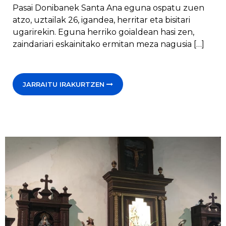
Pasai Donibanek Santa Ana eguna ospatu zuen
atzo, uztailak 26, igandea, herritar eta bisitari
ugarirekin. Eguna herriko goialdean hasi zen,
zaindariari eskainitako ermitan meza nagusia […]
JARRAITU IRAKURTZEN