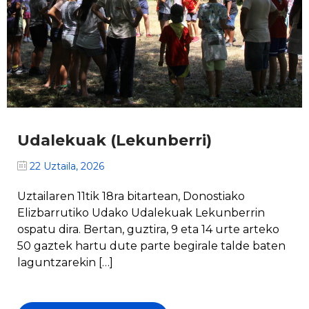
Udalekuak (Lekunberri)
22 Uztaila, 2026
Uztailaren 11tik 18ra bitartean, Donostiako
Elizbarrutiko Udako Udalekuak Lekunberrin
ospatu dira. Bertan, guztira, 9 eta 14 urte arteko
50 gaztek hartu dute parte begirale talde baten
laguntzarekin […]