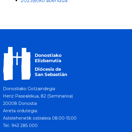
2023(e)ko abendua
Donostiako Gotzaindegia
Heriz Pasealekua, 82 (Seminarioa)
20008 Donostia
Arreta ordutegia:
Astelehenetik ostiralera 08:00-15:00
Tel.: 943 285 000