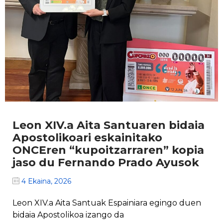
Leon XIV.a Aita Santuaren bidaia
Apostolikoari eskainitako
ONCEren “kupoitzarraren” kopia
jaso du Fernando Prado Ayusok
4 Ekaina, 2026
Leon XIV.a Aita Santuak Espainiara egingo duen
bidaia Apostolikoa izango da