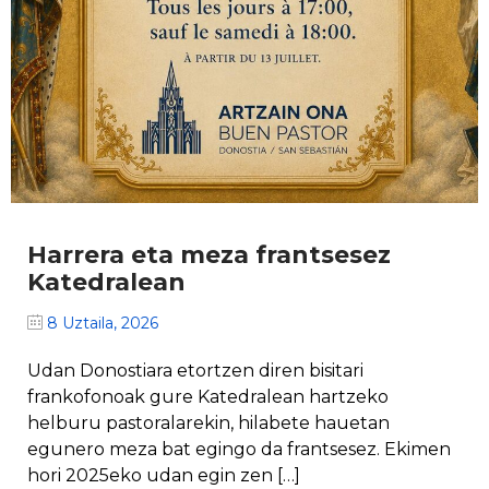
Harrera eta meza frantsesez
Katedralean
8 Uztaila, 2026
Udan Donostiara etortzen diren bisitari
frankofonoak gure Katedralean hartzeko
helburu pastoralarekin, hilabete hauetan
egunero meza bat egingo da frantsesez. Ekimen
hori 2025eko udan egin zen […]