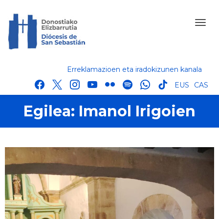
Erreklamazioen eta iradokizunen kanala
facebook
x
instagram
youtube
flickr
spotify
whatsapp
tik
EUS
CAS
tok
Egilea:
Imanol Irigoien