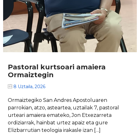
Pastoral kurtsoari amaiera
Ormaiztegin
8 Uztaila, 2026
Ormaiztegiko San Andres Apostoluaren
parrokian, atzo, asteartea, uztailak 7, pastoral
urteari amaiera emateko, Jon Etxezarreta
ordiziarrak, hainbat urtez apaiz eta gure
Elizbarrutian teologia irakasle izan […]