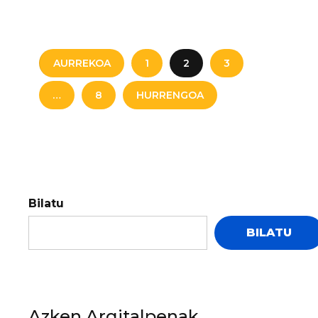
AURREKOA
1
2
3
…
8
HURRENGOA
Bilatu
BILATU
Azken Argitalpenak