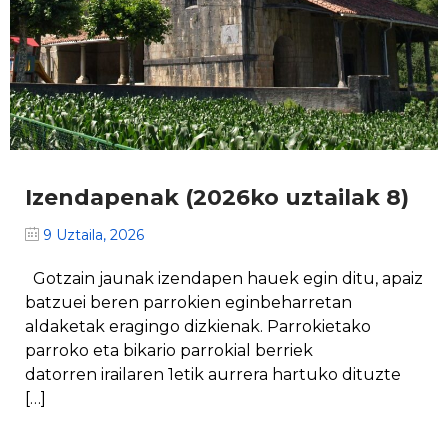
Izendapenak (2026ko uztailak 8)
9 Uztaila, 2026
Gotzain jaunak izendapen hauek egin ditu, apaiz
batzuei beren parrokien eginbeharretan
aldaketak eragingo dizkienak. Parrokietako
parroko eta bikario parrokial berriek
datorren irailaren 1etik aurrera hartuko dituzte
[…]