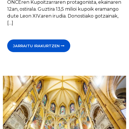
ONCEren Kupoitzarraren protagonista, ekainaren
12an, ostirala. Guztira 13,5 milioi kupoik eramango
dute Leon XIV.aren irudia. Donostiako gotzainak,
[…]
JARRAITU IRAKURTZEN