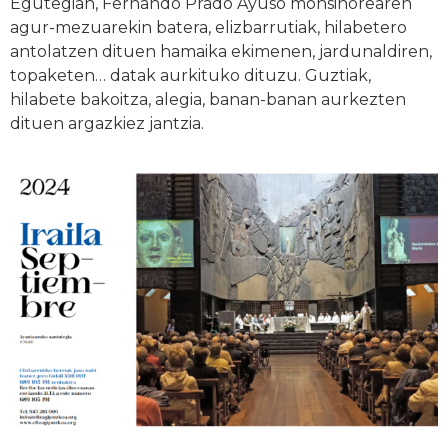
Egutegian, Fernando Prado Ayuso monsinorearen
agur-mezuarekin batera, elizbarrutiak, hilabetero
antolatzen dituen hamaika ekimenen, jardunaldiren,
topaketen… datak aurkituko dituzu. Guztiak,
hilabete bakoitza, alegia, banan-banan aurkezten
dituen argazkiez jantzia.