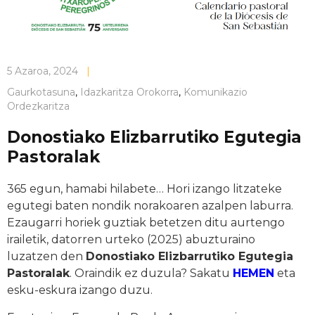
5 Azaroa, 2024
|
Gaurkotasuna
,
Idazkaritza Orokorra
,
Komunikazio
Ordezkaritza
Donostiako Elizbarrutiko Egutegia
Pastoralak
365 egun, hamabi hilabete… Hori izango litzateke
egutegi baten nondik norakoaren azalpen laburra.
Ezaugarri horiek guztiak betetzen ditu aurtengo
irailetik, datorren urteko (2025) abuzturaino
luzatzen den
Donostiako Elizbarrutiko Egutegia
Pastoralak
. Oraindik ez duzula? Sakatu
HEMEN
eta
esku-eskura izango duzu.