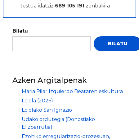
testua idatziz
689 105 191
zenbakira
Bilatu
BILATU
Azken Argitalpenak
Maria Pilar Izquierdo Beataren eskultura
Loiola (2026)
Loiolako San Ignazio
Udako ordutegia (Donostiako
Elizbarrutia)
Ezohiko erregularizazio-prozesuan,