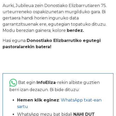
Aurki, Jubileua zein Donostiako Elizbarrutiaren 75.
urteurreneko ospakizunetan murgilduko gara. Bi
gertaera handi horien inguruko data
garrantzitsuenak ere, egutegian topatuko dituzu.
Modu berezian gainera; kolore
berdez.
Hasi eguna
Donostiako Elizbarrutiko egutegi
pastoralarekin batera!
Bat egin
InfoEliza
-rekin albiste guztien
berri izan dezazun. Bi bide dituzu:
Hemen klik eginez
:
WhatsApp txat-ean
sartu
WhatsApp mezu bat bidali
NAHI DUT