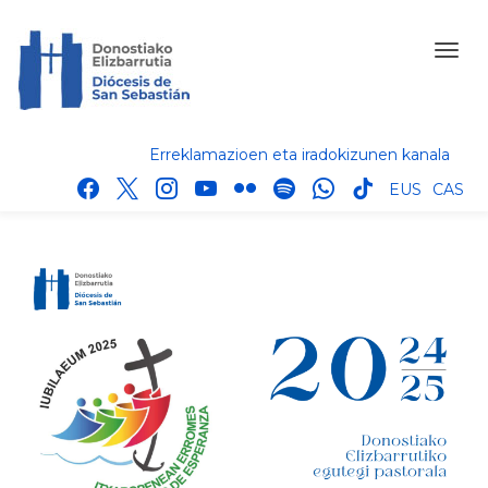
Erreklamazioen eta iradokizunen kanala
facebook
x
instagram
youtube
flickr
spotify
whatsapp
tik
EUS
CAS
tok