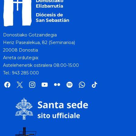
Donostiako Gotzaindegia
Heriz Pasealekua, 82 (Seminarioa)
20008 Donostia
Arreta ordutegia:
Astelehenetik ostiralera 08:00-15:00
Tel.: 943 285 000
facebook
x
instagram
youtube
flickr
spotify
whatsapp
tik
tok