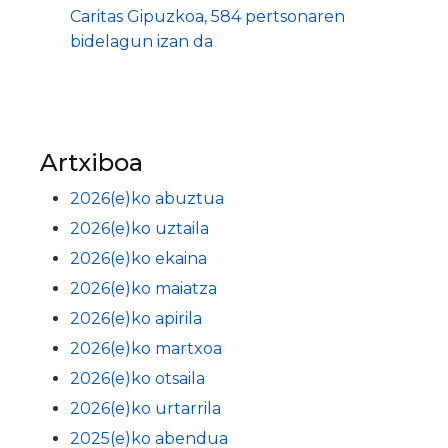
Caritas Gipuzkoa, 584 pertsonaren
bidelagun izan da
Artxiboa
2026(e)ko abuztua
2026(e)ko uztaila
2026(e)ko ekaina
2026(e)ko maiatza
2026(e)ko apirila
2026(e)ko martxoa
2026(e)ko otsaila
2026(e)ko urtarrila
2025(e)ko abendua