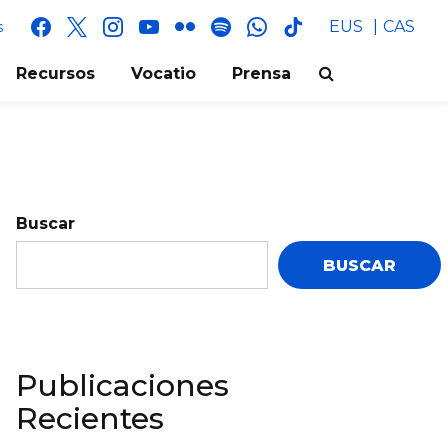
facebook
x
instagram
youtube
flickr
spotify
whatsapp
tik
EUS
CAS
s
tok
Recursos
Vocatio
Prensa
Buscar
BUSCAR
Publicaciones
Recientes