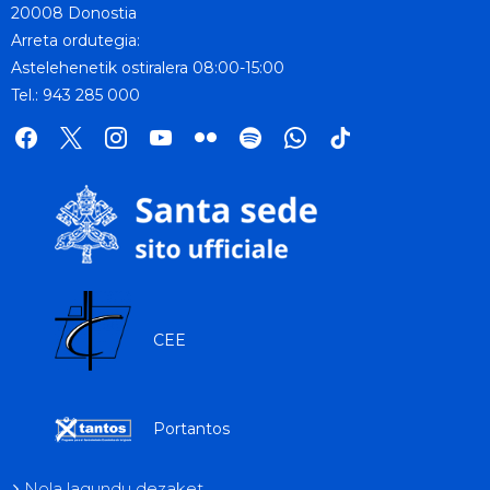
20008 Donostia
Arreta ordutegia:
Astelehenetik ostiralera 08:00-15:00
Tel.: 943 285 000
facebook
x
instagram
youtube
flickr
spotify
whatsapp
tik
tok
CEE
Portantos
Nola lagundu dezaket