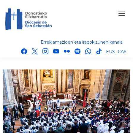
Erreklamazioen eta iradokizunen kanala
facebook
x
instagram
youtube
flickr
spotify
whatsapp
tik
EUS
CAS
tok