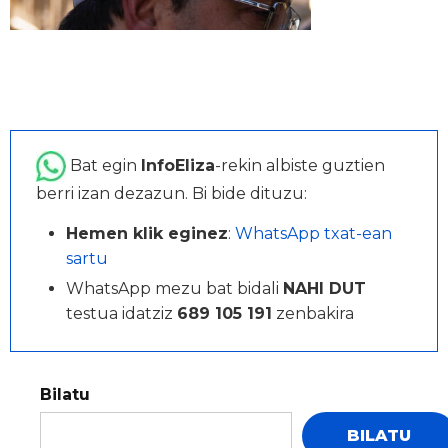
Bat egin
InfoEliza
-rekin albiste guztien
berri izan dezazun. Bi bide dituzu:
Hemen klik eginez
:
WhatsApp txat-ean
sartu
WhatsApp mezu bat bidali
NAHI DUT
testua idatziz
689 105 191
zenbakira
Bilatu
BILATU