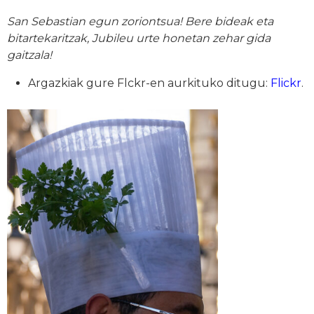
San Sebastian egun zoriontsua! Bere bideak eta
bitartekaritzak, Jubileu urte honetan zehar gida
gaitzala!
Argazkiak gure Flckr-en aurkituko ditugu:
Flickr
.