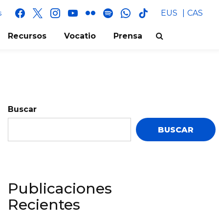
facebook
x
instagram
youtube
flickr
spotify
whatsapp
tik
EUS
CAS
s
tok
Recursos
Vocatio
Prensa
Buscar
BUSCAR
Publicaciones
Recientes