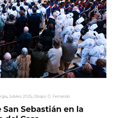
rgia
,
Jubileo 2025
,
Obispo D. Fernando
e San Sebastián en la