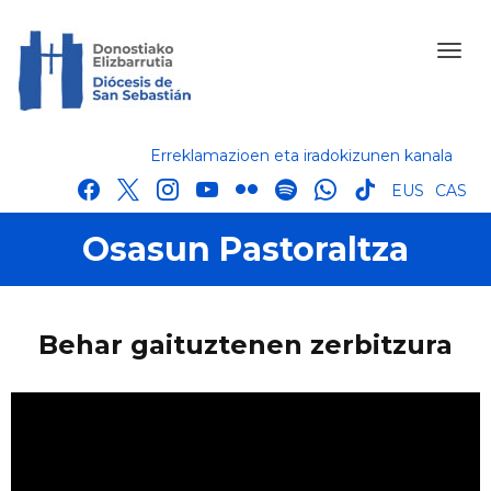
Erreklamazioen eta iradokizunen kanala
facebook
x
instagram
youtube
flickr
spotify
whatsapp
tik
EUS
CAS
tok
Osasun Pastoraltza
Behar gaituztenen zerbitzura