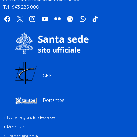
Tel.: 943 285 000
facebook
x
instagram
youtube
flickr
spotify
whatsapp
tik
tok
CEE
Portantos
Nola lagundu dezaket
Prentsa
Transparencia