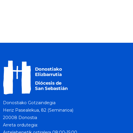
Donostiako Gotzaindegia
Heriz Pasealekua, 82 (Seminarioa)
20008 Donostia
Arreta ordutegia:
Astelehenetik ostiralera 08:00-15:00