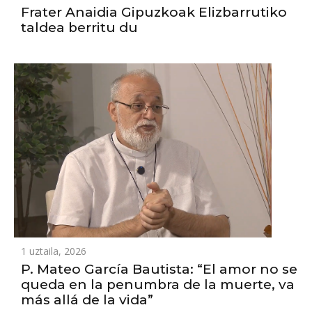
Frater Anaidia Gipuzkoak Elizbarrutiko
taldea berritu du
1 uztaila, 2026
P. Mateo García Bautista: “El amor no se
queda en la penumbra de la muerte, va
más allá de la vida”