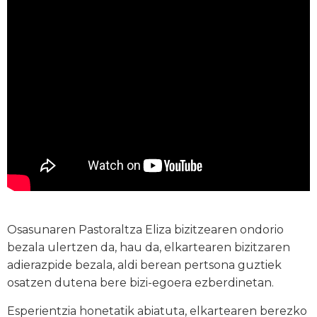
Osasunaren Pastoraltza Eliza bizitzearen ondorio
bezala ulertzen da, hau da, elkartearen bizitzaren
adierazpide bezala, aldi berean pertsona guztiek
osatzen dutena bere bizi-egoera ezberdinetan.
Esperientzia honetatik abiatuta, elkartearen berezko