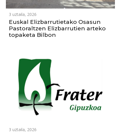
3 uztaila, 2026
Euskal Elizbarrutietako Osasun
Pastoraltzen Elizbarrutien arteko
topaketa Bilbon
3 uztaila, 2026