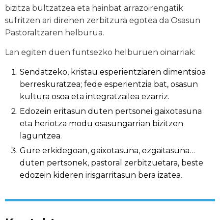
bizitza bultzatzea eta hainbat arrazoirengatik
sufritzen ari direnen zerbitzura egotea da Osasun
Pastoraltzaren helburua.
Lan egiten duen funtsezko helburuen oinarriak:
Sendatzeko, kristau esperientziaren dimentsioa
berreskuratzea; fede esperientzia bat, osasun
kultura osoa eta integratzailea ezarriz.
Edozein eritasun duten pertsonei gaixotasuna
eta heriotza modu osasungarrian bizitzen
laguntzea.
Gure erkidegoan, gaixotasuna, ezgaitasuna…
duten pertsonek, pastoral zerbitzuetara, beste
edozein kideren irisgarritasun bera izatea.