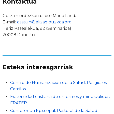
Kontaktua
Gotzain ordezkaria: José María Landa
E-mail:
osasun@elizagipuzkoa.org
Heriz Pasealekua, 82 (Seminarioa)
20008 Donostia
Esteka interesgarriak
Centro de Humanización de la Salud. Religiosos
Camilos
Fraternidad cristiana de enfermos y minusválidos.
FRATER
Conferencia Episcopal. Pastoral de la Salud